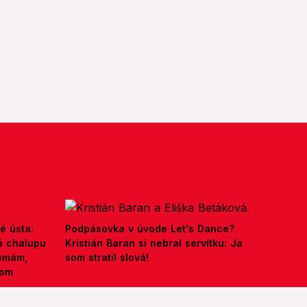
é ústa:
Podpásovka v úvode Let's Dance?
á chalupu
Kristián Baran si nebral servítku: Ja
nemám,
som stratil slová!
kom