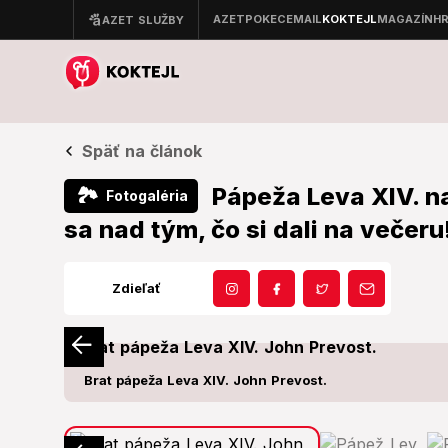
Späť na článok
Pápeža Leva XIV. na
🏞
Fotogaléria
sa nad tým, čo si dali na večeru
Zdieľať
Brat pápeža Leva XIV. John Prevost.