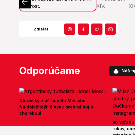
Zdieľať
Odporúčame
🔥
Náš ti
Obrovský žiaľ Lionela Messiho:
Najdôležitejší človek prehral boj s
chorobou!
Vo vzťahu
rokov, dn
priznáva k