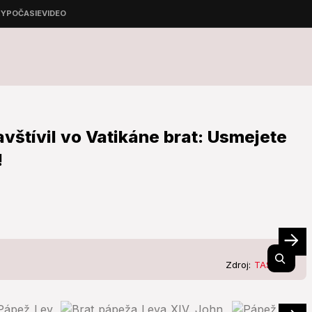
vštívil vo Vatikáne brat: Usmejete
!
Zdroj:
TASR/AP