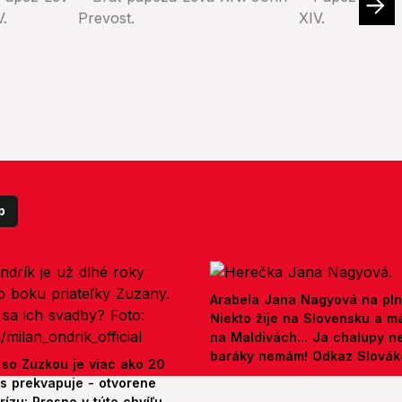
p
Arabela Jana Nagyová na pln
Niekto žije na Slovensku a m
na Maldivách... Ja chalupy 
baráky nemám! Odkaz Slová
 so Zuzkou je viac ako 20
es prekvapuje - otvorene
rízu: Presne v túto chvíľu