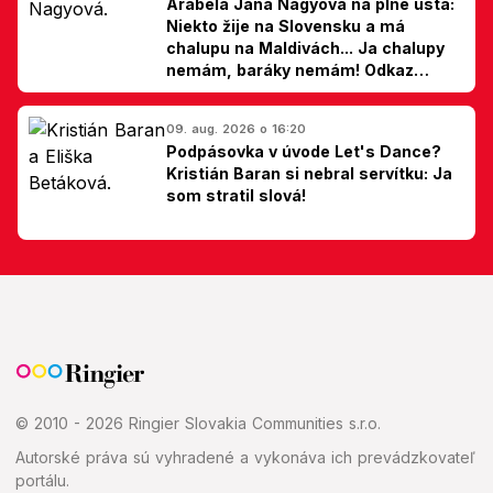
Arabela Jana Nagyová na plné ústa:
Niekto žije na Slovensku a má
chalupu na Maldivách... Ja chalupy
nemám, baráky nemám! Odkaz
Slovákom
09. aug. 2026 o 16:20
Podpásovka v úvode Let's Dance?
Kristián Baran si nebral servítku: Ja
som stratil slová!
© 2010 - 2026 Ringier Slovakia Communities s.r.o.
Autorské práva sú vyhradené a vykonáva ich prevádzkovateľ
portálu.