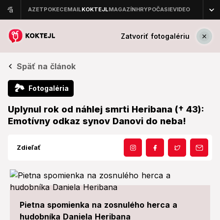
Zatvoriť fotogalériu
Späť na článok
🏞
Fotogaléria
Uplynul rok od náhlej smrti Heribana († 43):
Emotívny odkaz synov Danovi do neba!
Zdieľať
Pietna spomienka na zosnulého herca a
hudobníka Daniela Heribana