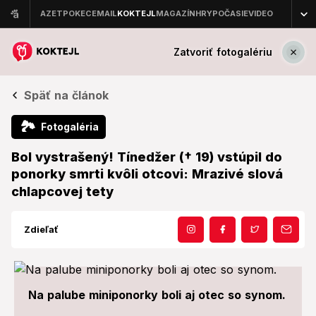
Zatvoriť fotogalériu
Späť na článok
🏞
Fotogaléria
Bol vystrašený! Tínedžer († 19) vstúpil do
ponorky smrti kvôli otcovi: Mrazivé slová
chlapcovej tety
Zdieľať
Na palube miniponorky boli aj otec so synom.