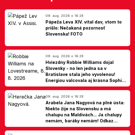
09. aug. 2026 o 16:28
Pápeža Leva XIV. vítal dav, vtom to
prišlo: Nečakaná pozornosť
Slovenska! FOTO
09. aug. 2026 o 16:28
Hviezdny Robbie Williams dojal
Slovenky - no len jedna sa v
Bratislave stala jeho vyvolenou!
Energiou valcovala aj krásna Sophie
Ellis-Bextor (foto)
09. aug. 2026 o 16:28
Arabela Jana Nagyová na plné ústa:
Niekto žije na Slovensku a má
chalupu na Maldivách... Ja chalupy
nemám, baráky nemám! Odkaz
Slovákom