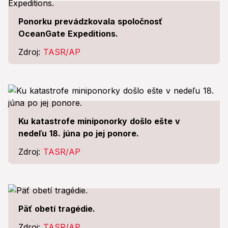
Ponorku prevádzkovala spoločnosť
OceanGate Expeditions.
Zdroj:
TASR/AP
Ku katastrofe miniponorky došlo ešte v
nedeľu 18. júna po jej ponore.
Zdroj:
TASR/AP
Päť obetí tragédie.
Zdroj:
TASR/AP