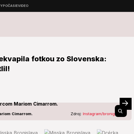
ekvapila fotkou zo Slovenska:
il!
ariom Cimarrom.
Zdroj:
Instagram/bronigregus