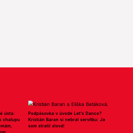
é ústa:
Podpásovka v úvode Let's Dance?
á chalupu
Kristián Baran si nebral servítku: Ja
nemám,
som stratil slová!
kom