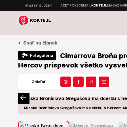
Späť na článok
Cimarrova Broňa pr
🏞
Fotogaléria
Hercov príspevok všetko vysvetl
Zdieľať
Misska Bronislava Gregušová má dcérku s hercom M