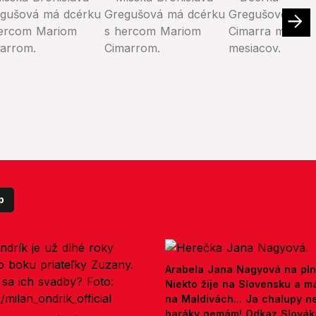
p
Arabela Jana Nagyová na pln
Niekto žije na Slovensku a m
na Maldivách... Ja chalupy 
baráky nemám! Odkaz Slová