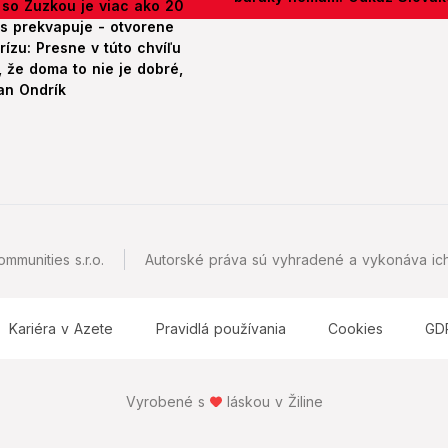
 so Zuzkou je viac ako 20
es prekvapuje - otvorene
rízu: Presne v túto chvíľu
 že doma to nie je dobré,
an Ondrík
mmunities s.r.o.
Autorské práva sú vyhradené a vykonáva ich
Kariéra v Azete
Pravidlá používania
Cookies
GD
Vyrobené s
láskou v Žiline