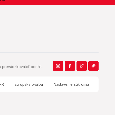
 prevádzkovateľ portálu.
PR
Európska tvorba
Nastavenie súkromia