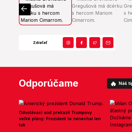
Zdieľať
Odporúčame
🔥
Náš ti
Odvolávací súd prekazil Trumpovy
veľké plány: Prezident to nenechal len
tak