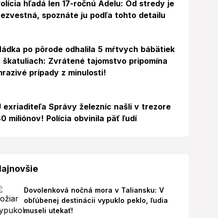
olícia hľadá len 17-ročnú Adelu: Od stredy je
ezvestná, spoznáte ju podľa tohto detailu
ádka po pôrode odhalila 5 mŕtvych bábätiek
 škatuliach: Zvrátené tajomstvo pripomína
razivé prípady z minulosti!
 exriaditeľa Správy železníc našli v trezore
0 miliónov! Polícia obvinila päť ľudí
ajnovšie
Dovolenková nočná mora v Taliansku: V
obľúbenej destinácii vypuklo peklo, ľudia
museli utekať!