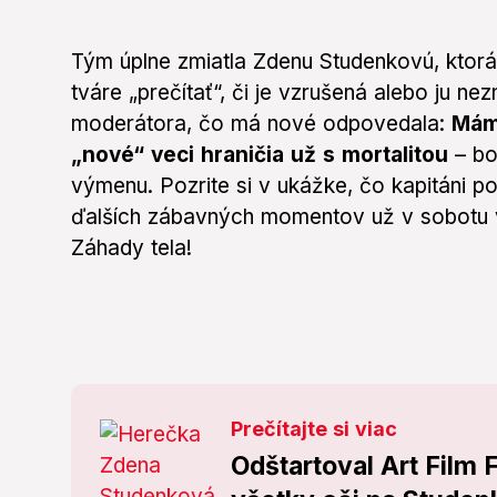
Tým úplne zmiatla Zdenu Studenkovú, ktorá
tváre „prečítať“, či je vzrušená alebo ju 
moderátora, čo má nové odpovedala:
Mám 
„nové“ veci hraničia už s mortalitou
– bo
výmenu. Pozrite si v ukážke, čo kapitáni p
ďalších zábavných momentov už v sobotu v
Záhady tela!
Prečítajte si viac
Odštartoval Art Film F