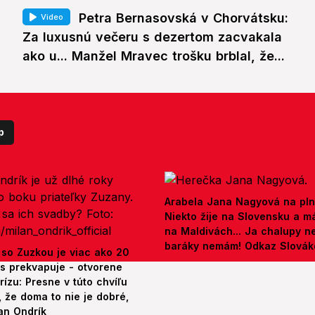
Petra Bernasovská v Chorvátsku:
Video
Za luxusnú večeru s dezertom zacvakala
ako u... Manžel Mravec trošku brblal, že...
p
Arabela Jana Nagyová na pln
Niekto žije na Slovensku a m
na Maldivách... Ja chalupy 
baráky nemám! Odkaz Slová
 so Zuzkou je viac ako 20
es prekvapuje - otvorene
rízu: Presne v túto chvíľu
 že doma to nie je dobré,
an Ondrík