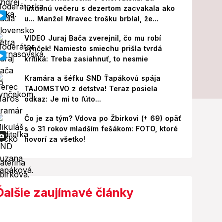
luxusnú večeru s dezertom zacvakala ako
u... Manžel Mravec trošku brblal, že...
VIDEO Juraj Bača zverejnil, čo mu robí
synček! Namiesto smiechu prišla tvrdá
kritika: Treba zasiahnuť, to nesmie
Kramára a šéfku SND Ťapákovú spája
TAJOMSTVO z detstva! Teraz posiela
odkaz: Je mi to ľúto...
Čo je za tým? Vdova po Žbirkovi († 69) opäť
s o 31 rokov mladším fešákom: FOTO, ktoré
hovorí za všetko!
Ďalšie zaujímavé články