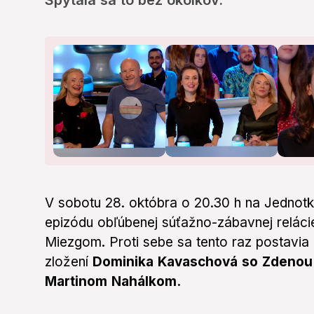
Spýtala sa to bez okolkov.
of
2
minutes,
6
seconds
Volume
0%
V sobotu 28. októbra o 20.30 h na Jednotke
epizódu obľúbenej súťažno-zábavnej relác
Miezgom. Proti sebe sa tento raz postavia
zložení
Dominika Kavaschová so Zdenou 
Martinom Nahálkom.