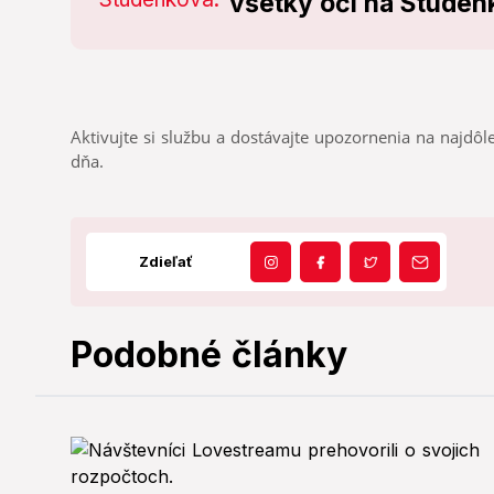
všetky oči na Studen
Aktivujte si službu a dostávajte upozornenia na najdôle
dňa.
Zdieľať
Podobné články