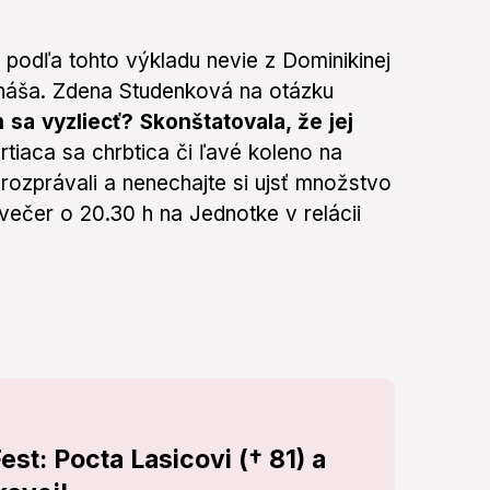
 podľa tohto výkladu nevie z Dominikinej
neznáša. Zdena Studenková na otázku
sa vyzliecť? Skonštatovala, že jej
rtiaca sa chrbtica či ľavé koleno na
orozprávali a nenechajte si ujsť množstvo
ečer o 20.30 h na Jednotke v relácii
est: Pocta Lasicovi († 81) a