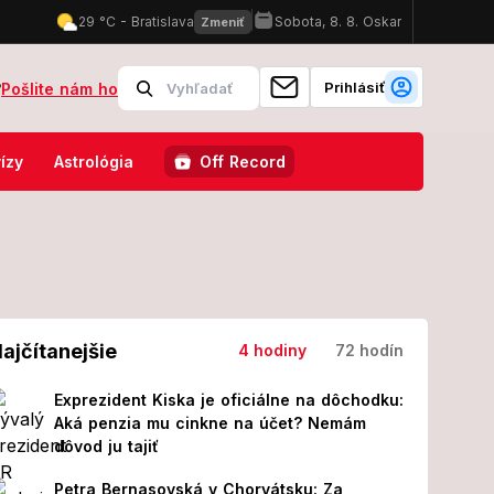
Prihlásiť
?
Pošlite nám ho
seň divoký ZVRAT: Predpoveď až do ZIMY vás prekvapí!
Mastný úče
ízy
Astrológia
Off Record
ajčítanejšie
4 hodiny
72 hodín
Exprezident Kiska je oficiálne na dôchodku:
Aká penzia mu cinkne na účet? Nemám
dôvod ju tajiť
Petra Bernasovská v Chorvátsku: Za