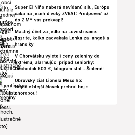
Super El Niño naberá nevídanú silu, Európu
čaká na jeseň divoký ZVRAT: Predpoveď až
do ZIMY vás prekvapí!
Mastný účet za jedlo na Lovestreame:
Pozrite, koľko zacvakala Lenka za langoš a
hranolky!
V Chorvátsku vyleteli ceny zeleniny do
extrému, alarmujúci prípad seniorky:
Dôchodok 503 €, kilogram stál... Šialené!
Obrovský žiaľ Lionela Messiho:
Najdôležitejší človek prehral boj s
chorobou!