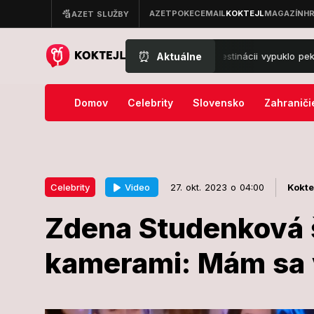
⏰
Aktuálne
 mora v Taliansku: V obľúbenej destinácii vypuklo peklo, ľudia musel
Domov
Celebrity
Slovensko
Zahraniči
Video
Celebrity
27. okt. 2023 o 04:00
Kokte
Zdena Studenková 
27. okt. 2023 o 04:00
Celebrity
kamerami: Mám sa 
Zdena Studen