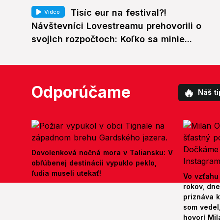
Tisíc eur na festival?!
Video
Návštevníci Lovestreamu prehovorili o
svojich rozpočtoch: Koľko sa minie...
Odporúčame
🔥
Náš ti
Dovolenková nočná mora v Taliansku: V
obľúbenej destinácii vypuklo peklo,
ľudia museli utekať!
Vo vzťahu
rokov, dn
priznáva k
som vedel,
hovorí Mil