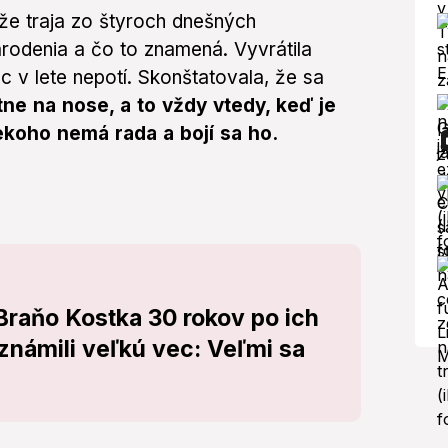
že traja zo štyroch dnešných
rodenia a čo to znamená. Vyvrátila
c v lete nepotí. Skonštatovala, že sa
ne na nose, a to vždy vtedy, keď je
ekoho nemá rada a bojí sa ho.
raňo Kostka 30 rokov po ich
známili veľkú vec: Veľmi sa