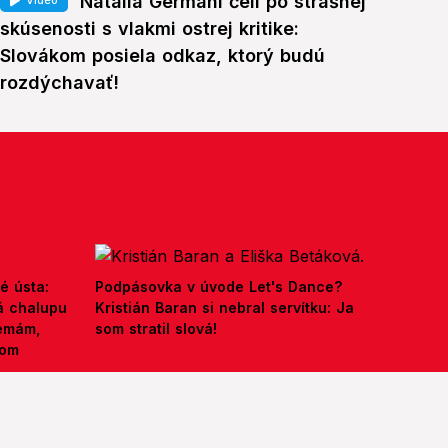
Natalia Germani čelí po strašnej
Video
skúsenosti s vlakmi ostrej kritike:
Slovákom posiela odkaz, ktorý budú
rozdýchavať!
é ústa:
Podpásovka v úvode Let's Dance?
á chalupu
Kristián Baran si nebral servítku: Ja
nemám,
som stratil slová!
kom