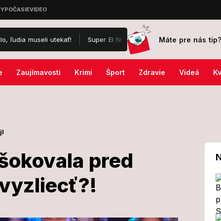
Máte pre nás tip
i utekať!
Super El Niño naberá nevídanú silu, Európu čaká na je
e
Zaujímavosti
Krimi
Šport
Zdravie
Videá
Kv
jl
šokovala pred
N
vyzliecť?!
ková šokovala