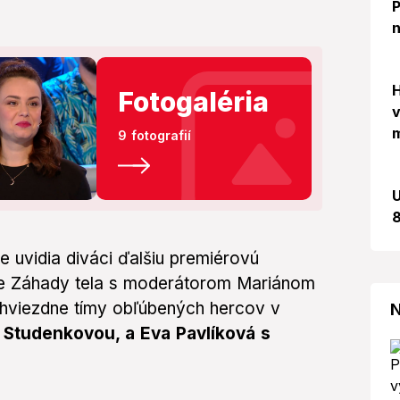
P
n
H
Fotogaléria
v
m
9 fotografií
U
8
 uvidia diváci ďalšiu premiérovú
ie Záhady tela s moderátorom Mariánom
 hviezdne tímy obľúbených hercov v
N
Studenkovou, a Eva Pavlíková s