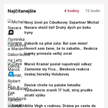
Najčítanejšie
4 hodiny
72 hodín
Nový život po Cibulkovej: Expartner Michal
Navara otočil list! Druhý dych po boku
Iryny
Gáborík na plné ústa: Bol som mimo!
Hovoril som žene, že to zabalím... Reakcia
Ivanky priniesla veľký zvrat
Maroš Kramár poslal najostrejší odkaz:
Zastavme my Fica... Blesková reakcia
českej herečky Holubovej
Desivé chvíle na palube lietadla:
Turbulencie zranili 17 ľudí, stroj prudko
stratil výšku
Attila Végh s rodinou: Dráma po ceste do