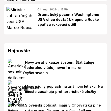
01. aug. 2026 o 12:56
Dramatický posun z Washingtonu:
USA chcú dostať Ukrajinu a Rusko
späť za rokovací stôl!
Najnovšie
Nový zvrat v kauze Epstein: Štát žaluje
federálnu vládu, hovorí o marení
vyšetrovania
Mimoriadny poplach na známom letisku: Na
mieste zasahujú protiteroristické zložky
Slovenskí policajti majú v Chorvátsku plné
ruky práce: Neuveríte, s čím všetkým