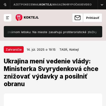
Prihlásiť
námom letisku: Na mieste zasahujú protiteroristické zložky
Slove
14. júl. 2025 o 19:15
Zahraničie
Zahraničie
14. júl. 2025 o 19:15
TASR,
Koktejl
Ukrajina mení vedenie vlády:
Ukrajina mení vedenie vlády:
Ministerka Svyrydenková chce
Ministerka Svyrydenková chce
znižovať výdavky a posilniť
znižovať výdavky a posilniť
obranu
obranu
Zmenu vedenia musí ešte schváliť parlament.