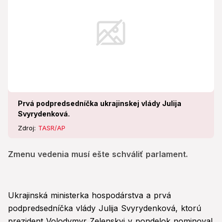
Prvá podpredsedníčka ukrajinskej vlády Julija
Svyrydenková.
Zdroj:
TASR/AP
Zmenu vedenia musí ešte schváliť parlament.
Ukrajinská ministerka hospodárstva a prvá
podpredsedníčka vlády Julija Svyrydenková, ktorú
prezident Volodymyr Zelenskyj v pondelok nominoval