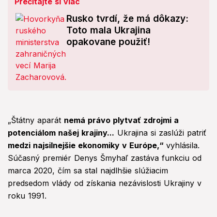
Prečítajte si viac
Rusko tvrdí, že má dôkazy:
Toto mala Ukrajina
opakovane použiť!
„Štátny aparát
nemá právo plytvať zdrojmi a
potenciálom našej krajiny...
Ukrajina si zaslúži patriť
medzi najsilnejšie ekonomiky v Európe,“
vyhlásila.
Súčasný premiér Denys Šmyhaľ zastáva funkciu od
marca 2020, čím sa stal najdlhšie slúžiacim
predsedom vlády od získania nezávislosti Ukrajiny v
roku 1991.