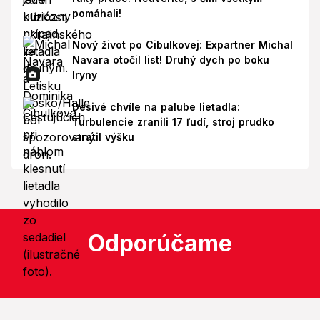
pomáhali!
Nový život po Cibulkovej: Expartner Michal
Navara otočil list! Druhý dych po boku
Iryny
Desivé chvíle na palube lietadla:
Turbulencie zranili 17 ľudí, stroj prudko
stratil výšku
Odporúčame