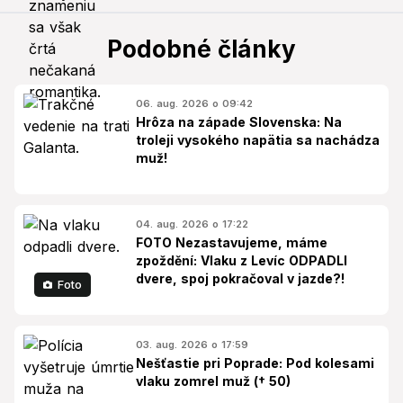
Podobné články
06. aug. 2026 o 09:42
Hrôza na západe Slovenska: Na
troleji vysokého napätia sa nachádza
muž!
04. aug. 2026 o 17:22
FOTO Nezastavujeme, máme
zpoždění: Vlaku z Levíc ODPADLI
dvere, spoj pokračoval v jazde?!
Foto
03. aug. 2026 o 17:59
Nešťastie pri Poprade: Pod kolesami
vlaku zomrel muž († 50)