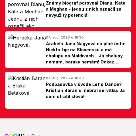
Známy biograf porovnal Dianu, Kate
a Meghan - jednu z nich označil za
nevyužitý potenciál
07. aug. 2026 o 16:30
Arabela Jana Nagyová na plné ústa:
Niekto žije na Slovensku a má
chalupu na Maldivách... Ja chalupy
nemám, baráky nemám! Odkaz
Slovákom
07. aug. 2026 o 16:30
Podpásovka v úvode Let's Dance?
Kristián Baran si nebral servítku: Ja
som stratil slová!