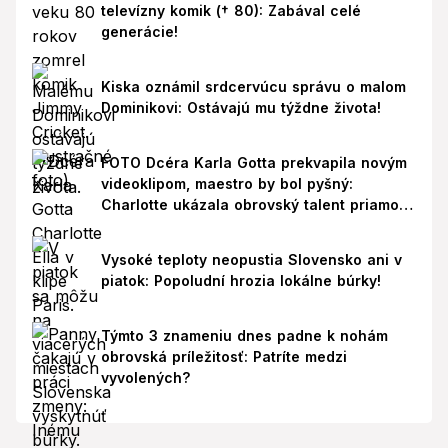
televízny komik († 80): Zabával celé
generácie!
Kiska oznámil srdcervúcu správu o malom
Dominikovi: Ostávajú mu týždne života!
FOTO Dcéra Karla Gotta prekvapila novým
videoklipom, maestro by bol pyšný:
Charlotte ukázala obrovský talent priamo v
Paríži!
Vysoké teploty neopustia Slovensko ani v
piatok: Popoludní hrozia lokálne búrky!
Týmto 3 znameniu dnes padne k nohám
obrovská príležitosť: Patríte medzi
vyvolených?