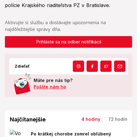
polície Krajského riaditeľstva PZ v Bratislave.
Aktivujte si službu a dostávajte upozornenia na
najdôležitejšie správy dňa.
Prihláste sa na odber notifikácií
Zdieľať
Máte pre nás tip?
Pošlite nám ho
Najčítanejšie
4 hodiny
72 hodín
Po krátkej chorobe zomrel obľúbený