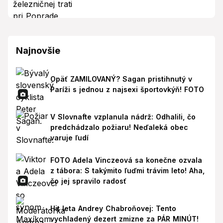
Najnovšie
Opäť ZAMILOVANÝ? Sagan pristihnutý v
Paríži s jednou z najsexi športovkýň! FOTO
V Slovnafte vzplanula nádrž: Odhalili, čo
predchádzalo požiaru! Neďaleká obec
varuje ľudí
FOTO Adela Vinczeová sa konečne ozvala
z tábora: S takýmito ľuďmi trávim leto! Aha,
čo jej spravilo radosť
Hit leta Andrey Chabroňovej: Tento
vychladený dezert zmizne za PÁR MINÚT!