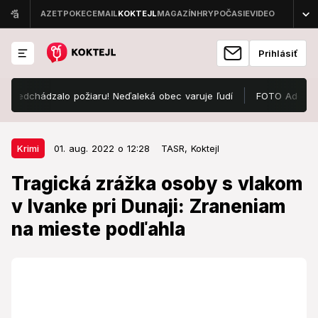
Prihlásiť
redchádzalo požiaru! Neďaleká obec varuje ľudí
FOTO Adela Vinczeo
01. aug. 2022 o 12:28
Krimi
Krimi
01. aug. 2022 o 12:28
TASR,
Koktejl
Tragická zrážka osoby s vlakom v
Tragická zrážka osoby s vlakom
Ivanke pri Dunaji: Zraneniam na
v Ivanke pri Dunaji: Zraneniam
mieste podľahla
na mieste podľahla
Neprešlo ani 24 hodín od nedeľnej zrážky na
koľajniciach pri Pezinku a polícia už rieši ďalšie
nešťastie.