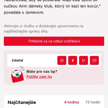
sučkou Airin dámsky klub, ktorý im kazí len kocúr,"
povedala s úsmevom.
Aktivujte si službu a dostávajte upozornenia na
najdôležitejšie správy dňa.
Prihláste sa na odber notifikácií
Zdieľať
Máte pre nás tip?
Pošlite nám ho
Najčítanejšie
4 hodiny
72 hodín