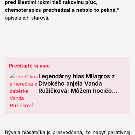
pred šiestimi rokmi tiež rakovinu pľúc,
chemoterapiou prechádzal a nebolo to pekné,"
opísala ich starosti.
Prečítajte si viac
Legendárny hlas Milagros z
Divokého anjela Vanda
Ružičková: Môžem hocičo
nadabovať, ide so mnou celý
život!
Bývalá hlásateľka je presvedčená, že nebyť paliatívnej