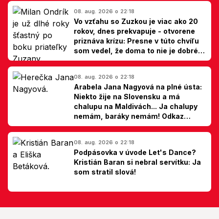
08. aug. 2026 o 22:18
Vo vzťahu so Zuzkou je viac ako 20
rokov, dnes prekvapuje - otvorene
priznáva krízu: Presne v túto chvíľu
som vedel, že doma to nie je dobré,
hovorí Milan Ondrík
08. aug. 2026 o 22:18
Arabela Jana Nagyová na plné ústa:
Niekto žije na Slovensku a má
chalupu na Maldivách... Ja chalupy
nemám, baráky nemám! Odkaz
Slovákom
08. aug. 2026 o 22:18
Podpásovka v úvode Let's Dance?
Kristián Baran si nebral servítku: Ja
som stratil slová!