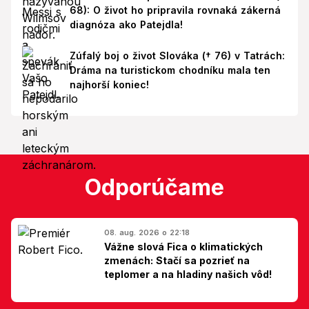
68): O život ho pripravila rovnaká zákerná
diagnóza ako Patejdla!
Zúfalý boj o život Slováka († 76) v Tatrách:
Dráma na turistickom chodníku mala ten
najhorší koniec!
Odporúčame
08. aug. 2026 o 22:18
Vážne slová Fica o klimatických
zmenách: Stačí sa pozrieť na
teplomer a na hladiny našich vôd!