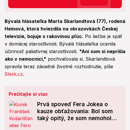
Bývalá hlásateľka Marta Skarlandtová (77), rodená
Heinová, ktorá hviezdila na obrazovkách Českej
televízie, bojuje s rakovinou pľúc.
Po liečbe je späť
v domácej starostlivosti. Bývalá hlásateľka ocenila
účinnosť paliatívnej starostlivosti.
"Ani som si neprišla
ako v nemocnici,"
pochvaľovala si. Skarlandtová
spravila teraz zásadné životné rozhodnutie, píše
Blesk.cz
.
Prečítajte si viac
Prvá spoveď Fera Jokea o
kauze obťažovania: Bol som
taký opitý, že som nemohol
stáť na nohách!