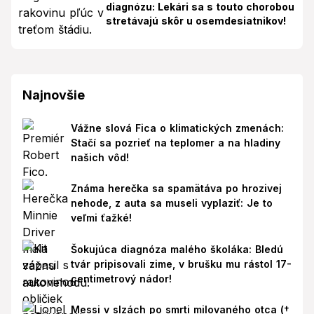
diagnózu: Lekári sa s touto chorobou
stretávajú skôr u osemdesiatnikov!
Najnovšie
Vážne slová Fica o klimatických zmenách:
Stačí sa pozrieť na teplomer a na hladiny
našich vôd!
Známa herečka sa spamätáva po hrozivej
nehode, z auta sa museli vyplaziť: Je to
veľmi ťažké!
Šokujúca diagnóza malého školáka: Bledú
tvár pripisovali zime, v brušku mu rástol 17-
centimetrový nádor!
Messi v slzách po smrti milovaného otca (†