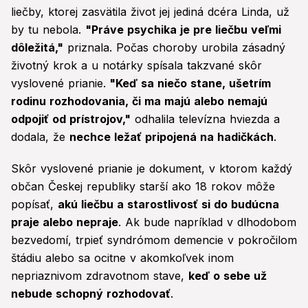
liečby, ktorej zasvätila život jej jediná dcéra Linda, už
by tu nebola.
"Práve psychika je pre liečbu veľmi
dôležitá,"
priznala. Počas choroby urobila zásadný
životný krok a u notárky spísala takzvané skôr
vyslovené prianie.
"Keď sa niečo stane, ušetrím
rodinu rozhodovania, či ma majú alebo nemajú
odpojiť od prístrojov,"
odhalila televízna hviezda a
dodala, že
nechce ležať pripojená na hadičkách
.
Skôr vyslovené prianie je dokument, v ktorom každý
občan Českej republiky starší ako 18 rokov môže
popísať,
akú liečbu a starostlivosť si do budúcna
praje alebo nepraje
. Ak bude napríklad v dlhodobom
bezvedomí, trpieť syndrómom demencie v pokročilom
štádiu alebo sa ocitne v akomkoľvek inom
nepriaznivom zdravotnom stave,
keď o sebe už
nebude schopný rozhodovať
.