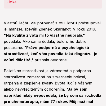
Vlastnú liečbu vie porovnať s tou, ktorú podstupoval
jej manžel, spevák Zdeněk Skarlandt, v roku 2019.
"Na kvalite života mi to vlastne neubralo,"
povedala. Ako sama dodala, bolo o ňu dobre
postarané.
"Práve podporná a psychologická
starostlivosť, keď vám povedia takú diagnózu, je
veľmi dôležitá,"
priznala otvorene.
Paliatívna starostlivosť je zdravotná a podporná
starostlivosť zameraná na zmiernenie bolesti,
utrpenia a zlepšenie kvality života ľudí s vážnym
alebo nevyliečiteľným ochorením.
"Ja by som
napríklad nikdy nepovedala, že by som sa rozhodla
pre chemoterapiu, mám 77 rokov. Môj muž mal