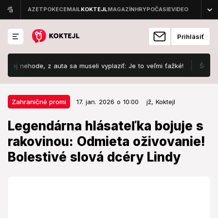
Prihlásiť
hode, z auta sa museli vyplaziť: Je to veľmi ťažké!
Šokujúca dia
17. jan. 2026 o 10:00
Zahraničné promi
Zahraničné promi
17. jan. 2026 o 10:00
jž,
Koktejl
Legendárna hlásateľka bojuje s
Legendárna hlásateľka bojuje s
rakovinou: Odmieta oživovanie!
rakovinou: Odmieta oživovanie!
Bolestivé slová dcéry Lindy
Bolestivé slová dcéry Lindy
Urobila rozhodnutie aj za svoju rodinu.