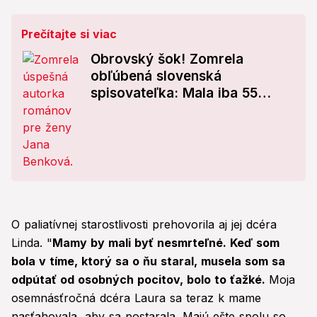
Prečítajte si viac
Obrovský šok! Zomrela
obľúbená slovenská
spisovateľka: Mala iba 55
rokov
O paliatívnej starostlivosti prehovorila aj jej dcéra
Linda. "
Mamy by mali byť nesmrteľné. Keď som
bola v tíme, ktorý sa o ňu staral, musela som sa
odpútať od osobných pocitov, bolo to ťažké.
Moja
osemnásťročná dcéra Laura sa teraz k mame
nasťahovala, aby sa postarala. Majú ešte spolu so