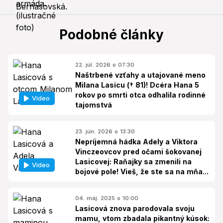
Podobné články
22. júl. 2026 o 07:30
Naštrbené vzťahy a utajované meno
Milana Lasicu († 81)! Dcéra Hana 5
rokov po smrti otca odhalila rodinné
Video
tajomstvá
23. jún. 2026 o 13:30
Nepríjemná hádka Adely a Viktora
Vinczeovcov pred očami šokovanej
Lasicovej: Raňajky sa zmenili na
Video
bojové pole! Vieš, že ste sa na mňa...
04. máj. 2025 o 10:00
Lasicová znova parodovala svoju
mamu, vtom zbadala pikantný kúsok: