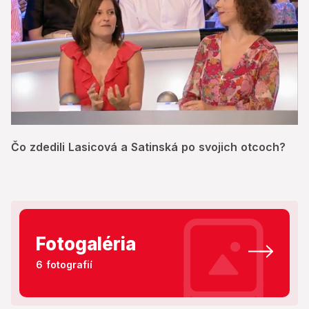
0
of
Čo zdedili Lasicová a Satinská po svojich otcoch?
40
seconds
Fotogaléria
6 fotografií