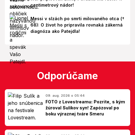
centimetrový nádor!
Messi v slzách po smrti milovaného otca (†
68): O život ho pripravila rovnaká zákerná
diagnóza ako Patejdla!
Odporúčame
09. aug. 2026 o 05:44
FOTO z Lovestreamu: Pozrite, s kým
žúroval Sulíkov syn! Zapózoval po
boku výraznej tváre Smeru