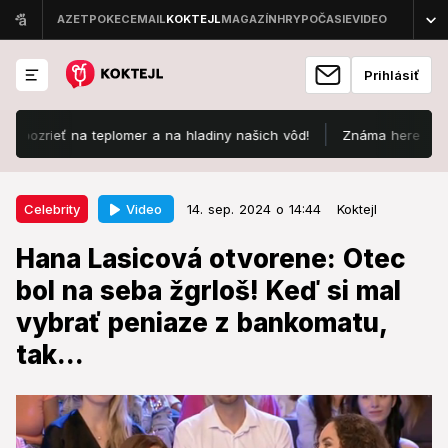
Prihlásiť
rieť na teplomer a na hladiny našich vôd!
Známa herečka sa spamä
14. sep. 2024 o 14:44
Celebrity
Video
Celebrity
14. sep. 2024 o 14:44
Koktejl
Hana Lasicová otvorene: Otec bol
Hana Lasicová otvorene: Otec
na seba žgrloš! Keď si mal vybrať
bol na seba žgrloš! Keď si mal
peniaze z bankomatu, tak...
vybrať peniaze z bankomatu,
Čo zdedili Lasicová a Satinská po svojich otcoch?
tak...