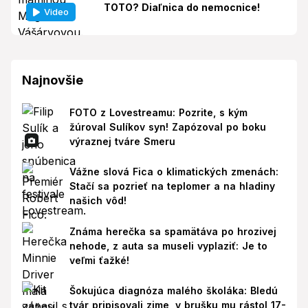
TOTO? Diaľnica do nemocnice!
Video
Najnovšie
FOTO z Lovestreamu: Pozrite, s kým
žúroval Sulíkov syn! Zapózoval po boku
výraznej tváre Smeru
Vážne slová Fica o klimatických zmenách:
Stačí sa pozrieť na teplomer a na hladiny
našich vôd!
Známa herečka sa spamätáva po hrozivej
nehode, z auta sa museli vyplaziť: Je to
veľmi ťažké!
Šokujúca diagnóza malého školáka: Bledú
tvár pripisovali zime, v brušku mu rástol 17-