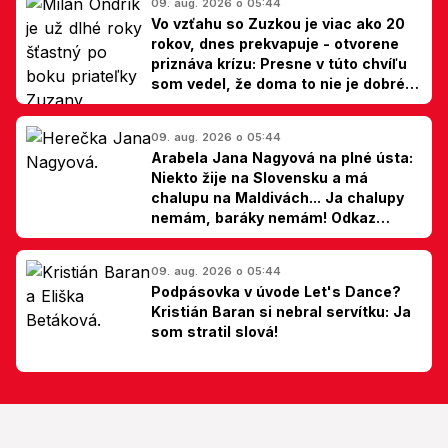
09. aug. 2026 o 05:44
Vo vzťahu so Zuzkou je viac ako 20
rokov, dnes prekvapuje - otvorene
priznáva krízu: Presne v túto chvíľu
som vedel, že doma to nie je dobré,
hovorí Milan Ondrík
09. aug. 2026 o 05:44
Arabela Jana Nagyová na plné ústa:
Niekto žije na Slovensku a má
chalupu na Maldivách... Ja chalupy
nemám, baráky nemám! Odkaz
Slovákom
09. aug. 2026 o 05:44
Podpásovka v úvode Let's Dance?
Kristián Baran si nebral servítku: Ja
som stratil slová!