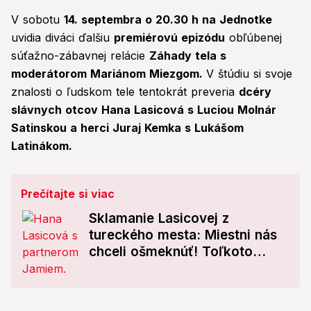
V sobotu
14. septembra o 20.30 h na Jednotke
uvidia diváci ďalšiu
premiérovú epizódu
obľúbenej
súťažno-zábavnej relácie
Záhady tela s
moderátorom Mariánom Miezgom.
V štúdiu si svoje
znalosti o ľudskom tele tentokrát preveria
dcéry
slávnych otcov Hana Lasicová s Luciou Molnár
Satinskou a herci Juraj Kemka s Lukášom
Latinákom.
Prečítajte si viac
Sklamanie Lasicovej z
tureckého mesta: Miestni nás
chceli ošmeknúť! Toľkoto
zacvakala