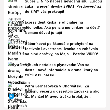
Super El Niño naberá nevídanú silu, Európu
čaká na jeseň divoký ZVRAT: Predpoveď až
do ZIMY vás prekvapí!
Exprezident Kiska je oficiálne na
dôchodku: Aká penzia mu cinkne na účet?
Nemám dôvod ju tajiť
Gáboríkovci po škandále prichytení na
festivale Lovestream: Ivanka sa zabávala
na plné obrátky, no Majo... Pozrite VIDEO!
Výbuch neďaleko plynovodu: Von sa
dostali nové informácie o drone, ktorý sa
zrútil v Bulharsku!
Petra Bernasovská v Chorvátsku: Za
luxusnú večeru s dezertom zacvakala ako
u... Manžel Mravec trošku brblal, že...