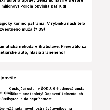
exriaditeľa Správy železníc našli v trezore
 miliónov! Polícia obvinila päť ľudí
agický koniec pátrania: V rybníku našli telo
zvestného muža († 39)
amatická nehoda v Bratislave: Prevrátilo sa
etiarske auto, hlásia zraneného!
jnovšie
Cestujúci ostali v ŠOKU: 6-hodinová cesta
vlakom bez toalety! Odpoveď železníc ich
vytočila do nepríčetnosti
Záhada nevoľnosti návštevníkov na