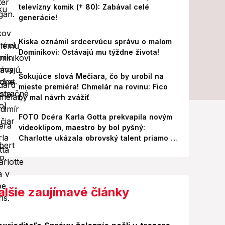
televízny komik († 80): Zabával celé
generácie!
Kiska oznámil srdcervúcu správu o malom
Dominikovi: Ostávajú mu týždne života!
Šokujúce slová Mečiara, čo by urobil na
mieste premiéra! Chmelár na rovinu: Fico
by mal návrh zvážiť
FOTO Dcéra Karla Gotta prekvapila novým
videoklipom, maestro by bol pyšný:
Charlotte ukázala obrovský talent priamo v
Paríži!
alšie zaujímavé články