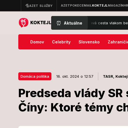
⏰
Aktuálne
Cestujúci ostali v ŠOKU: 6-hodinová cesta vlakom bez toalety! Od
Domov
Celebrity
Slovensko
Zahraniči
Domáca politika
16. okt. 2024 o 12:57
TASR,
Koktej
Predseda vlády SR 
16. okt. 2024 o 12:57
Domáca politika
Číny: Ktoré témy c
Predseda vlá