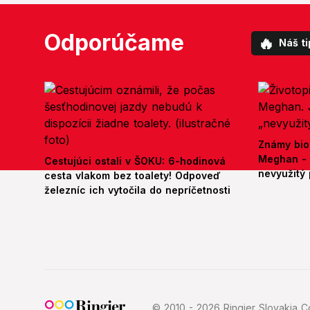
Odporúčame
🔥
Náš ti
Známy bio
Meghan - 
Cestujúci ostali v ŠOKU: 6-hodinová
nevyužitý 
cesta vlakom bez toalety! Odpoveď
železníc ich vytočila do nepríčetnosti
© 2010 - 2026 Ringier Slovakia Co