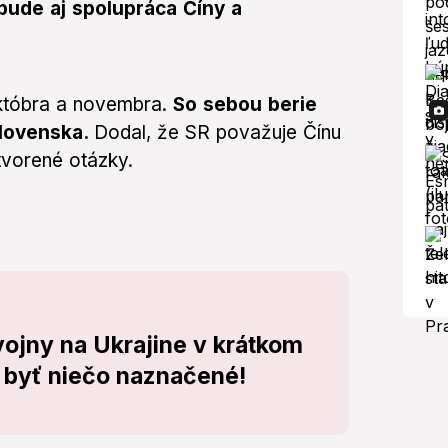
ude aj spolupráca Číny a
októbra a novembra.
So sebou berie
Slovenska.
Dodal, že SR považuje Čínu
tvorené otázky.
vojny na Ukrajine v krátkom
o byť niečo naznačené!