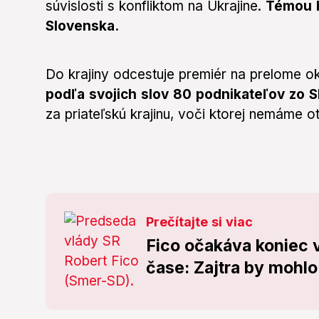
súvislosti s konfliktom na Ukrajine.
Témou b
Slovenska.
Do krajiny odcestuje premiér na prelome 
podľa svojich slov 80 podnikateľov zo 
za priateľskú krajinu, voči ktorej nemáme o
Prečítajte si viac
Fico očakáva koniec 
čase: Zajtra by mohl