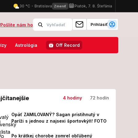
Prihlásiť
?
Pošlite nám ho
vštevníkov na kúpalisku v Diakovciach: Osem ľudí skončilo v nemocni
ízy
Astrológia
Off Record
jčítanejšie
4 hodiny
72 hodín
Opäť ZAMILOVANÝ? Sagan pristihnutý v
Paríži s jednou z najsexi športovkýň! FOTO
Po krátkej chorobe zomrel obľúbený