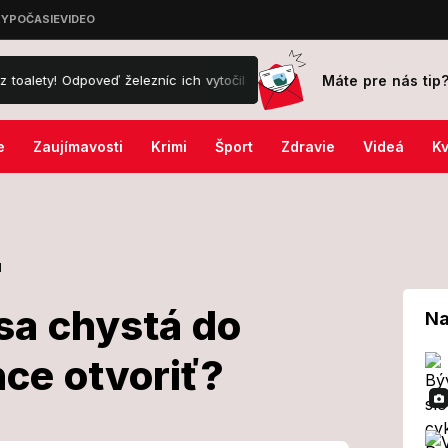
Máte pre nás tip
poveď železníc ich vytočila do nepríčetnosti
Záhada nevoľnosti ná
e
Zaujímavosti
Krimi
Šport
Zdravie
Videá
Kv
l
sa chystá do
Na
hce otvoriť?
dy SR sa chystá