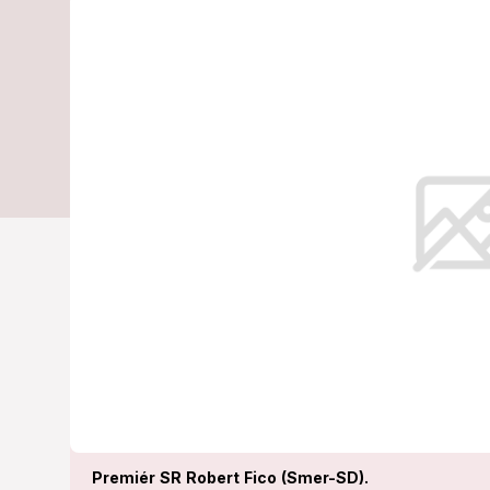
do Číny: Ktor
otvoriť?
Premiér čoskoro navštívi Čínu.
Premiér SR Robert Fico (Smer-SD).