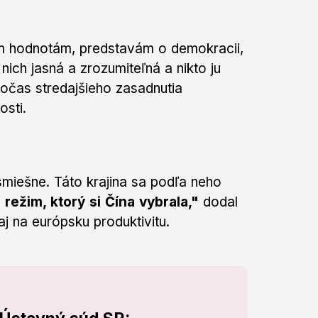
ašim hodnotám, predstavám o demokracii,
nich jasná a zrozumiteľná a nikto ju
čas stredajšieho zasadnutia
osti.
smiešne. Táto krajina sa podľa neho
režim, ktorý si Čína vybrala,"
dodal
j na európsku produktivitu.