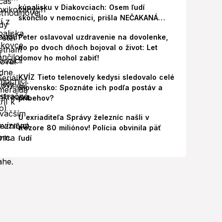
kúpalisku v Diakovciach: Osem ľudí
skončilo v nemocnici, prišla NEČAKANÁ
správa!
Peter oslavoval uzdravenie na dovolenke,
no po dvoch dňoch bojoval o život: Let
domov ho mohol zabiť!
KVÍZ Tieto telenovely kedysi sledovalo celé
Slovensko: Spoznáte ich podľa postáv a
príbehov?
U exriaditeľa Správy železníc našli v
trezore 80 miliónov! Polícia obvinila päť
ľudí