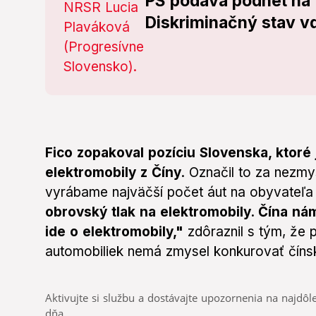
PS podáva podnet na
Diskriminačný stav 
Fico zopakoval pozíciu Slovenska, ktoré 
elektromobily z Číny
. Označil to za nezmy
vyrábame najväčší počet áut na obyvateľa
obrovský tlak na elektromobily. Čína ná
ide o elektromobily,"
zdôraznil s tým, že
automobiliek nemá zmysel konkurovať číns
Aktivujte si službu a dostávajte upozornenia na najdôle
dňa.