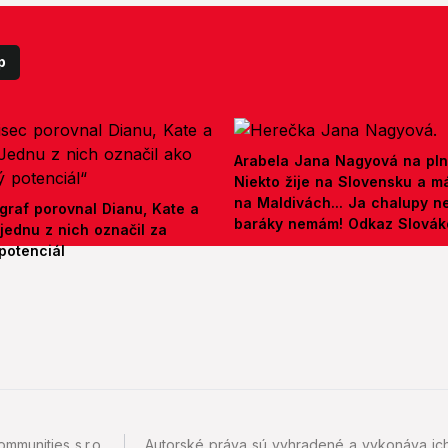
p
Arabela Jana Nagyová na pln
Niekto žije na Slovensku a m
na Maldivách... Ja chalupy 
graf porovnal Dianu, Kate a
baráky nemám! Odkaz Slová
jednu z nich označil za
potenciál
mmunities s.r.o.
Autorské práva sú vyhradené a vykonáva ich