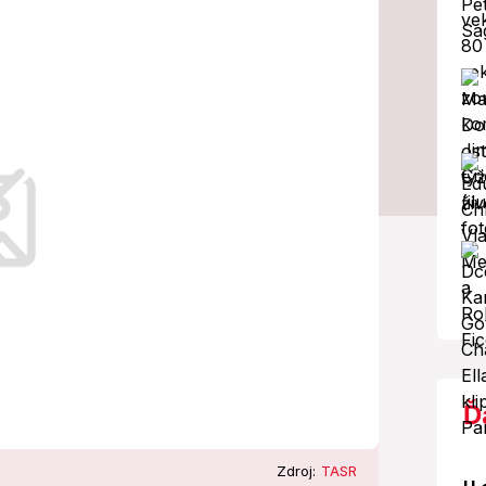
é témy chce
Ď
Zdroj:
TASR