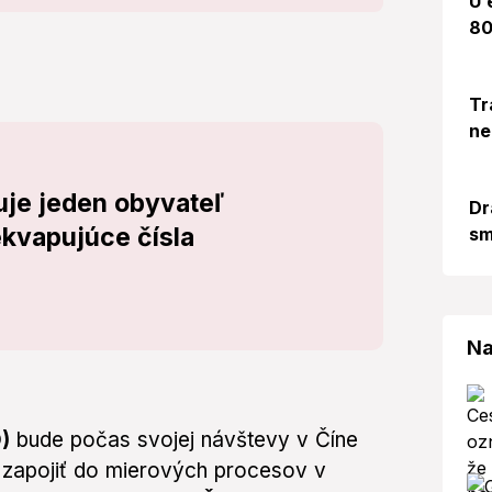
U 
80
Tr
ne
uje jeden obyvateľ
Dr
ekvapujúce čísla
sm
Na
)
bude počas svojej návštevy v Číne
 zapojiť do mierových procesov v