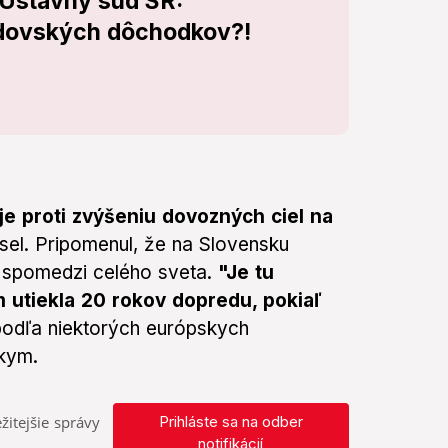
 Ústavný súd SR:
vdovských dôchodkov?!
je proti zvýšeniu dovozných ciel na
sel. Pripomenul, že na Slovensku
 spomedzi celého sveta.
"Je tu
m utiekla 20 rokov dopredu, pokiaľ
 podľa niektorých európskych
kym.
žitejšie správy
Prihláste sa na odber
notifikácií