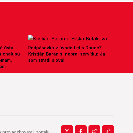
é ústa:
Podpásovka v úvode Let's Dance?
á chalupu
Kristián Baran si nebral servítku: Ja
nemám,
som stratil slová!
kom
 prevádzkovateľ portálu.