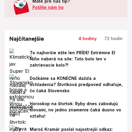
Máte pre nás tip?
Pošlite nám ho
Najčítanejšie
4 hodiny
72 hodín
To najhoršie ešte len PRÍDE! Extrémne El
Niño naberá na sile: Toto bolo len v
zahrievacie kolo?!
Dočkáme sa KONEČNE dažďa a
ochladenia? Štvrtková predpoveď odhaľuje,
čo čaká Slovensko
Horoskop na štvrtok: Ryby dnes zabodujú
slovami, no jedno znamenie čaká dusno vo
vzťahu!
Maroš Kramár poslal najostrejší odkaz: