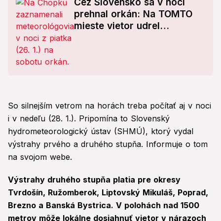
Cez Slovensko sa v noci
prehnal orkán: Na TOMTO
mieste vietor udrel
najsilnejšie!
So silnejším vetrom na horách treba počítať aj v noci
i v nedeľu (28. 1.). Pripomína to Slovenský
hydrometeorologický ústav (SHMÚ), ktorý vydal
výstrahy prvého a druhého stupňa. Informuje o tom
na svojom webe.
Výstrahy druhého stupňa platia pre okresy
Tvrdošín, Ružomberok, Liptovský Mikuláš, Poprad,
Brezno a Banská Bystrica. V polohách nad 1500
metrov môže lokálne dosiahnuť vietor v nárazoch