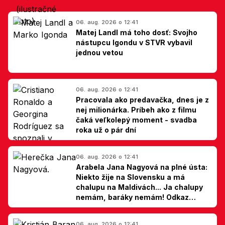
06. aug. 2026 o 12:41
Matej Landl má toho dosť: Svojho
nástupcu Igondu v STVR vybavil
jednou vetou
06. aug. 2026 o 12:41
Pracovala ako predavačka, dnes je z
nej milionárka. Príbeh ako z filmu
čaká veľkolepý moment - svadba
roka už o pár dní
06. aug. 2026 o 12:41
Arabela Jana Nagyová na plné ústa:
Niekto žije na Slovensku a má
chalupu na Maldivách... Ja chalupy
nemám, baráky nemám! Odkaz
Slovákom
06. aug. 2026 o 12:41