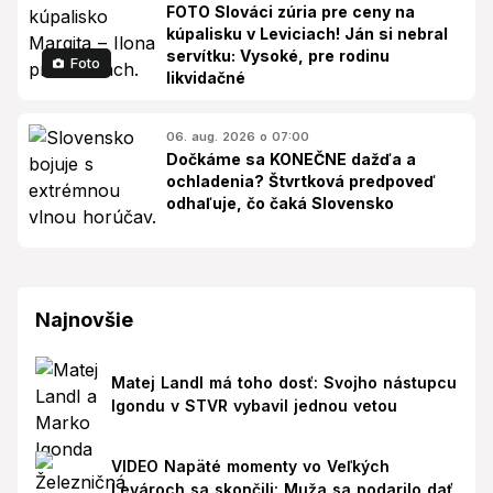
FOTO Slováci zúria pre ceny na
kúpalisku v Leviciach! Ján si nebral
servítku: Vysoké, pre rodinu
Foto
likvidačné
06. aug. 2026 o 07:00
Dočkáme sa KONEČNE dažďa a
ochladenia? Štvrtková predpoveď
odhaľuje, čo čaká Slovensko
Najnovšie
Matej Landl má toho dosť: Svojho nástupcu
Igondu v STVR vybavil jednou vetou
VIDEO Napäté momenty vo Veľkých
Levároch sa skončili: Muža sa podarilo dať