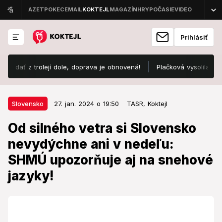
Prihlásiť
ť z trolejí dole, doprava je obnovená!
Plačková vysolila za 3 ná
27. jan. 2024 o 19:50
Slovensko
Slovensko
27. jan. 2024 o 19:50
TASR,
Koktejl
Od silného vetra si Slovensko
Od silného vetra si Slovensko
nevydýchne ani v nedeľu: SHMÚ
nevydýchne ani v nedeľu:
upozorňuje aj na snehové jazyky!
SHMÚ upozorňuje aj na snehové
Cez deň sa môže rýchlosť vetra o niečo znížiť.
jazyky!