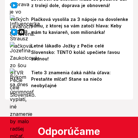
z trolejí dole, doprava je obnovená!
Plačková vysolila za 3 nápoje na dovolenke
sumu, z ktorej sa vám zatočí hlava: Keby
mám tu kaviareň, som milionárka!
Letné lákadlo Jožky z Pečie celé
Slovensko: TENTO koláč upečiete ľavou
zadnou!
Tieto 3 znamenia čaká náhla úľava:
Prestaňte mlčať! Stane sa niečo
neobyčajné
Odporúčame