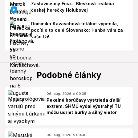
Zastavme my Fica... Blesková reakcia
českej herečky Holubovej
Dominika Kavaschová totálne vypenila,
pocítilo to celé Slovensko: Hanba vám za
vaše lži!
Podobné články
06. aug. 2026 o 09:35
Pekelné horúčavy vystrieda ďalší
extrém: SHMÚ vydal výstrahy! TU
môžu udrieť búrky a silný vietor
06. aug. 2026 o 09:30