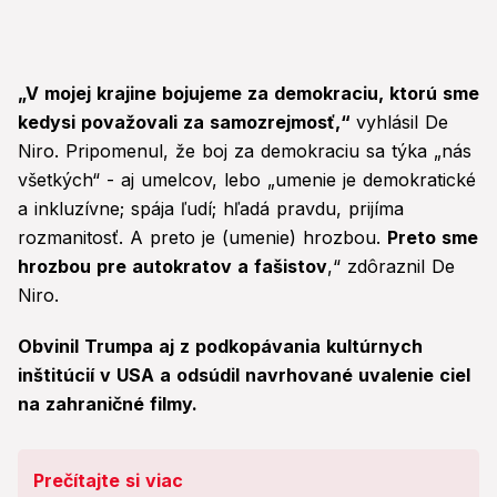
„V mojej krajine bojujeme za demokraciu, ktorú sme
kedysi považovali za samozrejmosť,“
vyhlásil De
Niro. Pripomenul, že boj za demokraciu sa týka „nás
všetkých“ - aj umelcov, lebo „umenie je demokratické
a inkluzívne; spája ľudí; hľadá pravdu, prijíma
rozmanitosť. A preto je (umenie) hrozbou.
Preto sme
hrozbou pre autokratov a fašistov
,“ zdôraznil De
Niro.
Obvinil Trumpa aj z podkopávania kultúrnych
inštitúcií v USA a odsúdil navrhované uvalenie ciel
na zahraničné filmy.
Prečítajte si viac