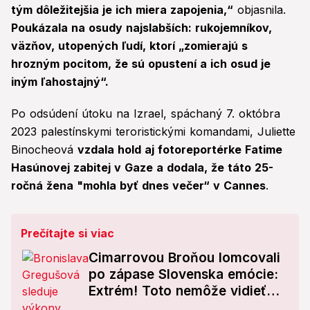
tým dôležitejšia je ich miera zapojenia,“
objasnila.
Poukázala na osudy najslabších: rukojemníkov,
väzňov, utopených ľudí, ktorí „zomierajú s
hrozným pocitom, že sú opustení a ich osud je
iným ľahostajný“.
Po odsúdení útoku na Izrael, spáchaný 7. októbra
2023 palestínskymi teroristickými komandami, Juliette
Binocheová
vzdala hold aj fotoreportérke Fatime
Hasúnovej zabitej v Gaze a dodala, že táto 25-
ročná žena "mohla byť dnes večer“ v Cannes
.
Prečítajte si viac
Cimarrovou Broňou lomcovali
po zápase Slovenska emócie:
Extrém! Toto nemôže vidieť
iba slepý