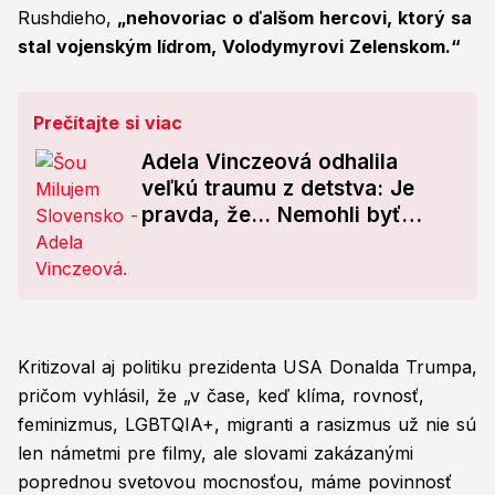
Rushdieho,
„nehovoriac o ďalšom hercovi, ktorý sa
stal vojenským lídrom, Volodymyrovi Zelenskom.“
Prečítajte si viac
Adela Vinczeová odhalila
veľkú traumu z detstva: Je
pravda, že... Nemohli byť
zdravé!
Kritizoval aj politiku prezidenta USA Donalda Trumpa,
pričom vyhlásil, že „v čase, keď klíma, rovnosť,
feminizmus, LGBTQIA+, migranti a rasizmus už nie sú
len námetmi pre filmy, ale slovami zakázanými
poprednou svetovou mocnosťou, máme povinnosť