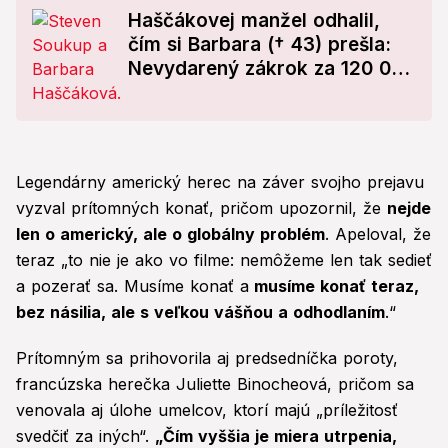
Haščákovej manžel odhalil,
čím si Barbara († 43) prešla:
Nevydarený zákrok za 120 000
dolárov a posledné
pomazanie!
Legendárny americký herec na záver svojho prejavu
vyzval prítomných konať, pričom upozornil, že
nejde
len o americký, ale o globálny problém
. Apeloval, že
teraz „to nie je ako vo filme: nemôžeme len tak sedieť
a pozerať sa. Musíme konať a
musíme konať teraz,
bez násilia, ale s veľkou vášňou a odhodlaním
.“
Prítomným sa prihovorila aj predsedníčka poroty,
francúzska herečka Juliette Binocheová, pričom sa
venovala aj úlohe umelcov, ktorí majú „príležitosť
svedčiť za iných“.
„Čím vyššia je miera utrpenia,