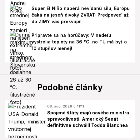
Super El Niño naberá nevídanú silu, Európu
čaká na jeseň divoký ZVRAT: Predpoveď až
do ZIMY vás prekvapí!
Pripravte sa na horúčavy: V nedeľu
vystrelia teploty na 36 °C, no TU má byť o
10 stupňov menej!
Podobné články
08. aug. 2026 o 11:11
Spojené štáty majú nového ministra
spravodlivosti: Americký Senát
definitívne schválil Todda Blanchea