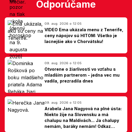
Odporúčame
09. aug. 2026 o 12:05
VIDEO Ema ukázala menu z Tenerife,
ceny nápojov sú HITOM: Všetko je
lacnejšie ako v Chorvátsku!
09. aug. 2026 o 12:05
Otvorene o žiarlivosti vo vzťahu s
mladším partnerom - jedna vec mu
vadila, prezradila dnes
09. aug. 2026 o 12:05
Arabela Jana Nagyová na plné ústa:
Niekto žije na Slovensku a má
chalupu na Maldivách... Ja chalupy
nemám, baráky nemám! Odkaz