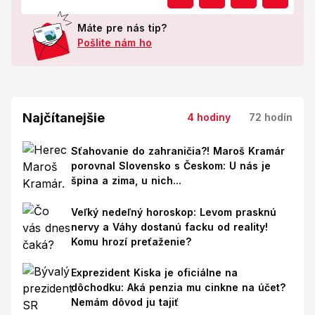
Máte pre nás tip?
Pošlite nám ho
Najčítanejšie
4 hodiny
72 hodín
Sťahovanie do zahraničia?! Maroš Kramár
porovnal Slovensko s Českom: U nás je
špina a zima, u nich...
Veľký nedeľný horoskop: Levom prasknú
nervy a Váhy dostanú facku od reality!
Komu hrozí preťaženie?
Exprezident Kiska je oficiálne na
dôchodku: Aká penzia mu cinkne na účet?
Nemám dôvod ju tajiť