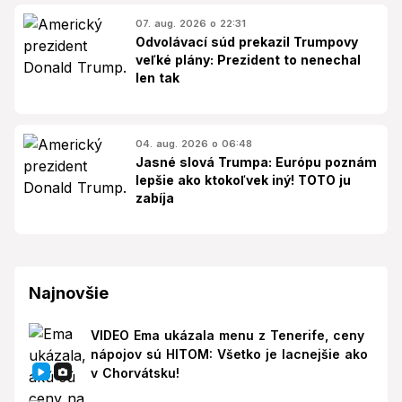
07. aug. 2026 o 22:31
Odvolávací súd prekazil Trumpovy
veľké plány: Prezident to nenechal
len tak
04. aug. 2026 o 06:48
Jasné slová Trumpa: Európu poznám
lepšie ako ktokoľvek iný! TOTO ju
zabíja
Najnovšie
VIDEO Ema ukázala menu z Tenerife, ceny
nápojov sú HITOM: Všetko je lacnejšie ako
v Chorvátsku!