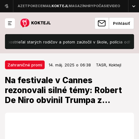
Prihlásiť
eľal starých rodičov a potom zaútočil v škole, polícia odhalila desivé 
14. máj. 2025 o 06:38
Zahraničné promi
Zahraničné promi
14. máj. 2025 o 06:38
TASR,
Koktejl
Na festivale v Cannes rezonovali
Na festivale v Cannes
silné témy: Robert De Niro obvinil
rezonovali silné témy: Robert
Trumpa z...
De Niro obvinil Trumpa z...
Hold De Nirovmu herectvu vzdal Leonardo DiCaprio.