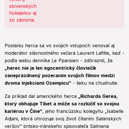
Poslaniu herca sa vo svojich vstupoch venoval aj
moderátor slávnostného večera Laurent Lafitte, keď -
podľa webu denníka Le Pparisien - zdôraznil, že
„herec nie je len egocentrický človiečik
zaneprázdnený pozeraním svojich filmov medzi
dvoma injekciami Ozempicu“
- lieku na chudnutie.
Za príklad dal amerického herca
„Richarda Gerea,
ktorý obhajuje Tibet a môže sa rozlúčiť so svojou
kariérou v Číne“
, jeho francúzsku kolegyňu „Isabelle
Adjani, ktorá ohrozuje svoj život čítaním Satanských
veršov“ britsko-iránskeho spisovateľa Salmana