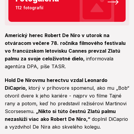
112 fotografií
Americký herec Robert De Niro v utorok na
otváracom večere 78. ročníka filmového festivalu
vo francúzskom letovisku Cannes prevzal Zlatú
palmu za svoje celoživotné dielo,
informovala
agentúra DPA, píše TASR.
Hold De Nirovmu herectvu vzdal Leonardo
DiCaprio,
ktorý v príhovore spomenul, ako mu „Bob“
otvoril dvere k jeho kariére - najprv vo filme Tajné
rany a potom, keď ho predstavil režisérovi Martinovi
Scorsesemu.
„Nikto si túto čestnú Zlatú palmu
nezaslúži viac ako Robert De Niro,“
doplnil DiCaprio
a vyzdvihol De Nira ako skvelého kolegu.