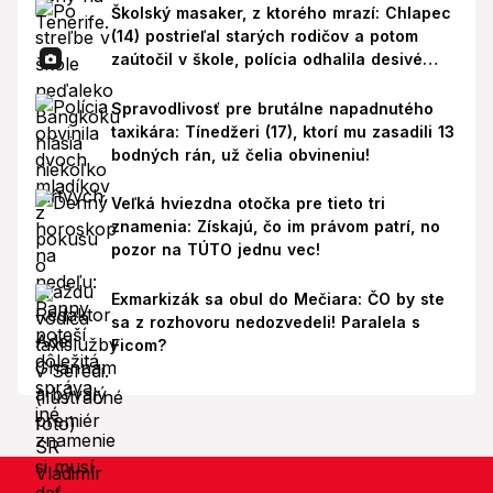
Školský masaker, z ktorého mrazí: Chlapec
(14) postrieľal starých rodičov a potom
zaútočil v škole, polícia odhalila desivé
pozadie!
Spravodlivosť pre brutálne napadnutého
taxikára: Tínedžeri (17), ktorí mu zasadili 13
bodných rán, už čelia obvineniu!
Veľká hviezdna otočka pre tieto tri
znamenia: Získajú, čo im právom patrí, no
pozor na TÚTO jednu vec!
Exmarkizák sa obul do Mečiara: ČO by ste
sa z rozhovoru nedozvedeli! Paralela s
Ficom?