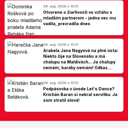
09. aug. 2026 o 13:31
Otvorene o žiarlivosti vo vzťahu s
mladším partnerom - jedna vec mu
vadila, prezradila dnes
09. aug. 2026 o 13:31
Arabela Jana Nagyová na plné ústa:
Niekto žije na Slovensku a má
chalupu na Maldivách... Ja chalupy
nemám, baráky nemám! Odkaz
Slovákom
09. aug. 2026 o 13:31
Podpásovka v úvode Let's Dance?
Kristián Baran si nebral servítku: Ja
som stratil slová!