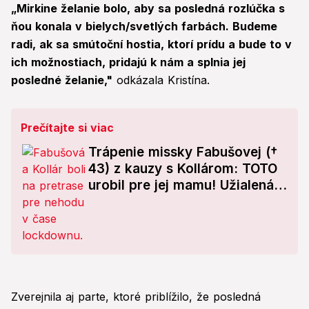
„Mirkine želanie bolo, aby sa posledná rozlúčka s
ňou konala v bielych/svetlých farbách. Budeme
radi, ak sa smútoční hostia, ktorí prídu a bude to v
ich možnostiach, pridajú k nám a splnia jej
posledné želanie,"
odkázala Kristína.
Prečítajte si viac
Trápenie missky Fabušovej (†
43) z kauzy s Kollárom: TOTO
urobil pre jej mamu! Užialená
spoveď kamaráta
Zverejnila aj parte, ktoré priblížilo, že posledná