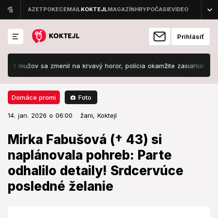
Prihlásiť
žov sa zmenil na krvavý horor, polícia okamžite zasiahla!
VIDEO 
Foto
Domáce promi
14. jan. 2026 o 06:00
Domáce promi
14. jan. 2026 o 06:00
Mirka Fabušová († 43) si
žani,
Koktejl
naplánovala pohreb: Parte
Mirka Fabušová († 43) si
odhalilo detaily! Srdcervúce
naplánovala pohreb: Parte
posledné želanie
odhalilo detaily! Srdcervúce
posledné želanie
Dajú jej posledné zbohom.