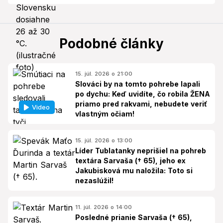
Podobné články
15. júl. 2026 o 21:00
Slováci by na tomto pohrebe lapali
po dychu: Keď uvidíte, čo robila ŽENA
priamo pred rakvami, nebudete veriť
Video
vlastným očiam!
15. júl. 2026 o 13:00
Líder Tublatanky neprišiel na pohreb
textára Sarvaša († 65), jeho ex
Jakubisková mu naložila: Toto si
nezaslúžil!
11. júl. 2026 o 14:00
Posledné prianie Sarvaša († 65),