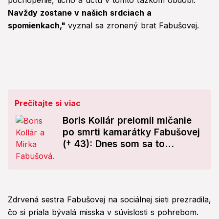
pochopenie, ticho a úctu v tomto ťažkom období.
Navždy zostane v našich srdciach a
spomienkach,"
vyznal sa zronený brat Fabušovej.
Prečítajte si viac
Boris Kollár prelomil mlčanie
po smrti kamarátky Fabušovej
(† 43): Dnes som sa to
dozvedel a...
Zdrvená sestra Fabušovej na sociálnej sieti prezradila,
čo si priala bývalá misska v súvislosti s pohrebom.