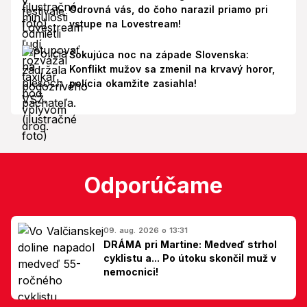
Odrovná vás, do čoho narazil priamo pri
vstupe na Lovestream!
Šokujúca noc na západe Slovenska:
Konflikt mužov sa zmenil na krvavý horor,
polícia okamžite zasiahla!
Odporúčame
09. aug. 2026 o 13:31
DRÁMA pri Martine: Medveď strhol
cyklistu a... Po útoku skončil muž v
nemocnici!