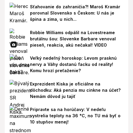
Sťahovanie do zahraničia?! Maroš Kramár
porovnal Slovensko s Českom: U nás je
špina a zima, u nich...
Robbie Williams odpálil na Lovestreame
brutálnu šou: Slovenke Barbare venoval
pieseň, reakcia, akú nečakal! VIDEO
Veľký nedeľný horoskop: Levom prasknú
nervy a Váhy dostanú facku od reality!
Komu hrozí preťaženie?
Exprezident Kiska je oficiálne na
dôchodku: Aká penzia mu cinkne na účet?
Nemám dôvod ju tajiť
Pripravte sa na horúčavy: V nedeľu
vystrelia teploty na 36 °C, no TU má byť o
10 stupňov menej!