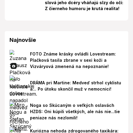
slová jeho dcéry vháňajú slzy do očí:
Z čierneho humoru je krutá realita!
Najnovšie
FOTO Známe krásky ovládli Lovestream:
Plačková tasila zbrane v sexi koži a
Vizváryová zmenená na nepoznanie!
DRÁMA pri Martine: Medveď strhol cyklistu
a... Po útoku skončil muž v nemocnici!
Noga so Skúcaným o veľkých oslavách
HZDS: Oni kúpili všetkých, ale nás nie...tie
peniaze nás nezlomili!
Kuriózna nehoda zdrogovaného taxikára: