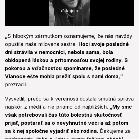
0
seconds
„
S hlbokým zármutkom oznamujeme, že nás navždy
of
27
opustila naša milovaná sestra.
Hoci svoje posledné
seconds
dni strávila v nemocnici, nebola sama, bola
obklopená láskou a prítomnosťou svojej rodiny. S
pokorou a vďačnosťou spomíname, že posledné
Vianoce ešte mohla prežiť spolu s nami doma,“
prezradil.
Vysvetlil, prečo sa k verejnosti dostala smutná správa
najskôr z médií a nie priamo od najbližších.
„My sme
však potrebovali čas túto bolestnú skutočnosť
prijať, postarať sa o nevyhnutné veci a až potom
sa k nej spoločne vyjadriť ako rodina
. Ďakujeme za