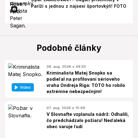
Paríži s jednou z najsexi športovkýň! FOTO
Podobné články
08. aug. 2026 o 08:30
Kriminalista Matej Snopko sa
podieľal na profilovaní sériového
vraha Ondreja Riga: TOTO ho robilo
Video
extrémne nebezpečným!
07. aug. 2026 o 15:49
V Slovnafte vzplanula nádrž: Odhalili,
čo predchádzalo požiaru! Neďaleká
obec varuje ľudí