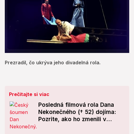
0
seconds
Prezradil, čo ukrýva jeho divadelná rola.
of
6
minutes,
41
seconds
Prečítajte si viac
Posledná filmová rola Dana
Nekonečného († 52) dojíma:
Pozrite, ako ho zmenili v
Perinbabe