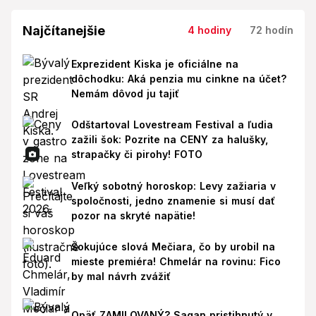
Najčítanejšie
4 hodiny
72 hodín
Exprezident Kiska je oficiálne na
dôchodku: Aká penzia mu cinkne na účet?
Nemám dôvod ju tajiť
Odštartoval Lovestream Festival a ľudia
zažili šok: Pozrite na CENY za halušky,
strapačky či pirohy! FOTO
Veľký sobotný horoskop: Levy zažiaria v
spoločnosti, jedno znamenie si musí dať
pozor na skryté napätie!
Šokujúce slová Mečiara, čo by urobil na
mieste premiéra! Chmelár na rovinu: Fico
by mal návrh zvážiť
Opäť ZAMILOVANÝ? Sagan pristihnutý v