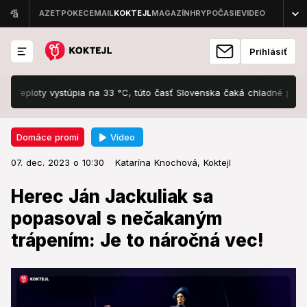
Prihlásiť
loty vystúpia na 33 °C, túto časť Slovenska čaká chladné prekvapen
Video
Domáce promi
07. dec. 2023 o 10:30
Domáce promi
07. dec. 2023 o 10:30
Herec Ján Jackuliak sa popasoval
Katarína Knochová,
Koktejl
s nečakaným trápením: Je to
Herec Ján Jackuliak sa
náročná vec!
popasoval s nečakaným
trápením: Je to náročná vec!
Prezradil, čo ukrýva jeho divadelná rola.