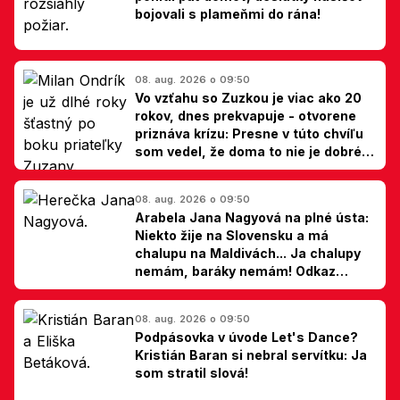
bojovali s plameňmi do rána!
08. aug. 2026 o 09:50
Vo vzťahu so Zuzkou je viac ako 20
rokov, dnes prekvapuje - otvorene
priznáva krízu: Presne v túto chvíľu
som vedel, že doma to nie je dobré,
hovorí Milan Ondrík
08. aug. 2026 o 09:50
Arabela Jana Nagyová na plné ústa:
Niekto žije na Slovensku a má
chalupu na Maldivách... Ja chalupy
nemám, baráky nemám! Odkaz
Slovákom
08. aug. 2026 o 09:50
Podpásovka v úvode Let's Dance?
Kristián Baran si nebral servítku: Ja
som stratil slová!