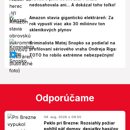
nedosahovala ani... A dokázal toho toľko!
Amazon stavia gigantickú elektráreň: Za
rok vypustí viac ako 30 miliónov ton
skleníkových plynov
Kriminalista Matej Snopko sa podieľal na
profilovaní sériového vraha Ondreja Riga:
TOTO ho robilo extrémne nebezpečným!
Odporúčame
08. aug. 2026 o 09:50
Peklo pri Brezne: Rozsiahly požiar
pohltil päť domov, desiatky hasičov