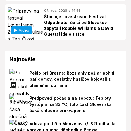
07. aug. 2026 o 14:55
Štartuje Lovestream Festival:
Odpadnete, čo si od Slovákov
zapýtali Robbie Williams a David
Video
Guetta! Ide o tisíce
Najnovšie
Peklo pri Brezne: Rozsiahly požiar pohltil
päť domov, desiatky hasičov bojovali s
plameňmi do rána!
Predpoveď počasia na sobotu: Teploty
vystúpia na 33 °C, túto časť Slovenska
čaká chladné prekvapenie!
Vdova po Jiřím Menzelovi († 82) odhalila
pravdu o jeho dôchodku: Penzia