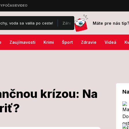
Máte pre nás tip
 valila po ceste!
Záhada okolo drámy na kúpalisku v Diakovciach:
e
Zaujímavosti
Krimi
Šport
Zdravie
Videá
Kv
nančnou krízou: Na
Na
riť?
ú s finančnou