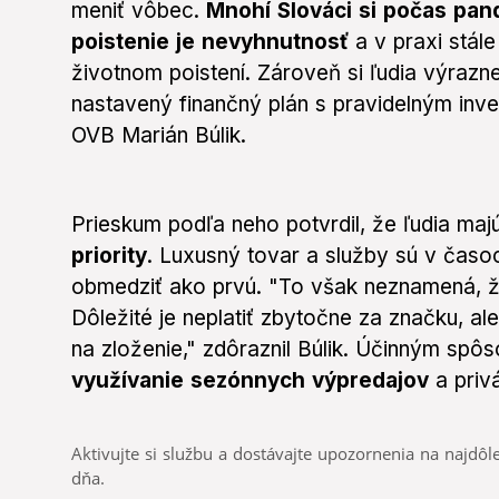
meniť vôbec.
Mnohí Slováci si počas pand
poistenie je nevyhnutnosť
a v praxi stál
životnom poistení. Zároveň si ľudia výrazn
nastavený finančný plán s pravidelným inves
OVB Marián Búlik.
Prieskum podľa neho potvrdil, že ľudia majú
priority
. Luxusný tovar a služby sú v časoc
obmedziť ako prvú. "To však neznamená, že 
Dôležité je neplatiť zbytočne za značku, ale
na zloženie," zdôraznil Búlik. Účinným spô
využívanie sezónnych výpredajov
a priv
Aktivujte si službu a dostávajte upozornenia na najdôle
dňa.