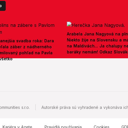
p
Arabela Jana Nagyová na pln
Niekto žije na Slovensku a m
anejšia svadba roka: Dara
na Maldivách... Ja chalupy 
ieľala záber z nádherného
baráky nemám! Odkaz Slová
amilovaný pohľad na Pavla
všetko
mmunities s.r.o.
Autorské práva sú vyhradené a vykonáva ich
Kariéra v Azete
Pravidlá používania
Cookies
GD