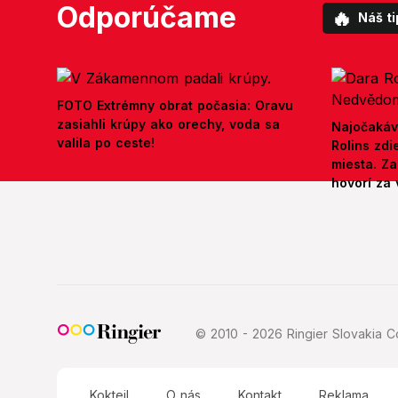
Odporúčame
🔥
Náš ti
FOTO Extrémny obrat počasia: Oravu
zasiahli krúpy ako orechy, voda sa
Najočakáv
valila po ceste!
Rolins zd
miesta. Z
hovorí za 
© 2010 - 2026 Ringier Slovakia Co
Koktejl
O nás
Kontakt
Reklama