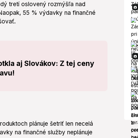
ždý tretí oslovený rozmýšľa nad
. Naopak, 55 % výdavky na finančné
šovať.
tkla aj Slovákov: Z tej ceny
lavu!
roduktoch plánuje šetriť len necelá
avky na finančné služby neplánuje