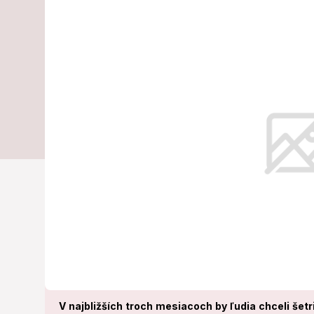
krízou: Na čo
šetriť?
Reagujú tak na zhoršujúcu sa ekon
cien.
V najbližších troch mesiacoch by ľudia chceli šet