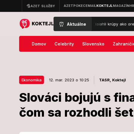
⏰
Aktuálne
OTO Extrémny obrat počasia: Oravu zasiahli krúpy ako orechy, voda sa
Domov
Celebrity
Slovensko
Zahraniči
Ekonomika
12. mar. 2023 o 10:25
TASR,
Koktejl
Slováci bojujú s fi
12. mar. 2023 o 10:25
Ekonomika
čom sa rozhodli šet
Slováci bojuj