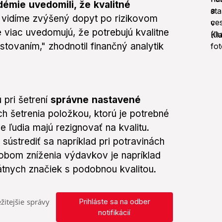
émie uvedomili, že kvalitné
e vidíme zvýšený dopyt po rizikovom
e viac uvedomujú, že potrebujú kvalitne
tovaním," zhodnotil finančný analytik
 pri šetrení
správne nastavené
h šetrenia položkou, ktorú je potrebné
ľudia majú rezignovať na kvalitu.
 sústrediť sa napríklad pri potravinách
sobom zníženia výdavkov je napríklad
átnych značiek s podobnou kvalitou.
žitejšie správy
Prihláste sa na odber
notifikácií