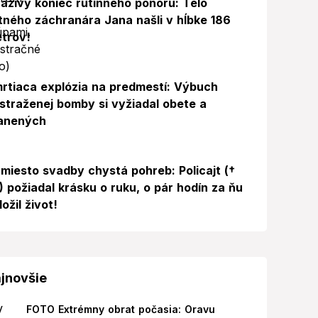
azivý koniec rutinného ponoru: Telo
itného záchranára Jana našli v hĺbke 186
trov!
rtiaca explózia na predmestí: Výbuch
straženej bomby si vyžiadal obete a
anených
miesto svadby chystá pohreb: Policajt (†
) požiadal krásku o ruku, o pár hodín za ňu
ložil život!
jnovšie
FOTO Extrémny obrat počasia: Oravu