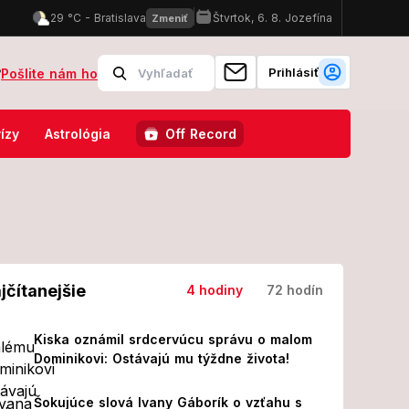
Prihlásiť
?
Pošlite nám ho
 V nemocnici skončilo 8 ľudí!
FOTO Pozrite, v čom sa ukázal Karo
ízy
Astrológia
Off Record
jčítanejšie
4 hodiny
72 hodín
Kiska oznámil srdcervúcu správu o malom
Dominikovi: Ostávajú mu týždne života!
Šokujúce slová Ivany Gáborík o vzťahu s