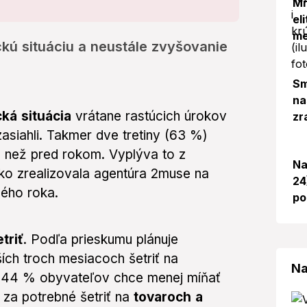
Mr
el
me
kú situáciu a neustále zvyšovanie
Sm
na
ká situácia
vrátane rastúcich úrokov
zr
asiahli. Takmer dve tretiny (63 %)
u
než pred rokom. Vyplýva to z
Na
sko zrealizovala agentúra 2muse na
24
ého roka.
po
triť
. Podľa prieskumu plánuje
ších troch mesiacoch šetriť na
Na
o 44 % obyvateľov chce menej míňať
za potrebné šetriť na
tovaroch a