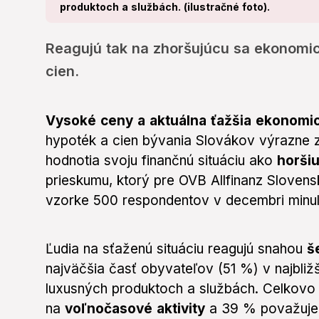
produktoch a službách. (ilustračné foto).
Reagujú tak na zhoršujúcu sa ekonomic
cien.
Vysoké ceny a aktuálna ťažšia ekonomic
hypoték a cien bývania Slovákov výrazne z
hodnotia svoju finančnú situáciu ako
horši
prieskumu, ktorý pre OVB Allfinanz Sloven
vzorke 500 respondentov v decembri minul
Ľudia na sťaženú situáciu reagujú snahou
še
najväčšia časť obyvateľov (51 %) v najbliž
luxusných produktoch a službách. Celkov
na
voľnočasové aktivity
a 39 % považuje 