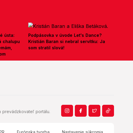
é ústa:
Podpásovka v úvode Let's Dance?
á chalupu
Kristián Baran si nebral servítku: Ja
nemám,
som stratil slová!
kom
 prevádzkovateľ portálu.
PR
Európska tvorba
Nastavenie súkromia