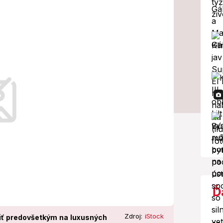
m sa rozhodli
omickú situáciu a neustále zvyšovanie
Ď
Zdroj:
iStock
riť predovšetkým na luxusných