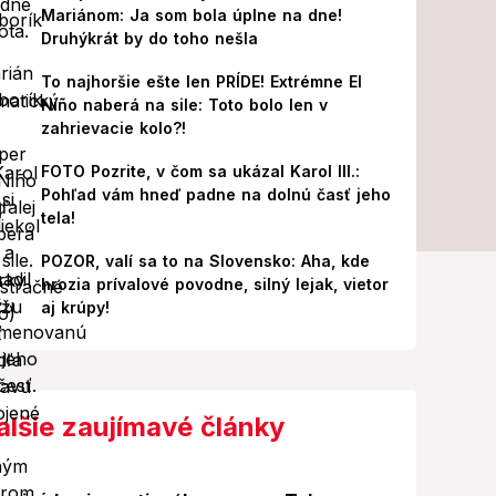
Mariánom: Ja som bola úplne na dne!
Druhýkrát by do toho nešla
To najhoršie ešte len PRÍDE! Extrémne El
Niño naberá na sile: Toto bolo len v
zahrievacie kolo?!
FOTO Pozrite, v čom sa ukázal Karol III.:
Pohľad vám hneď padne na dolnú časť jeho
tela!
POZOR, valí sa to na Slovensko: Aha, kde
hrozia prívalové povodne, silný lejak, vietor
aj krúpy!
alšie zaujímavé články