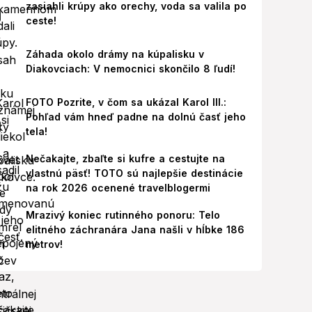
zasiahli krúpy ako orechy, voda sa valila po
ceste!
Záhada okolo drámy na kúpalisku v
Diakovciach: V nemocnici skončilo 8 ľudí!
FOTO Pozrite, v čom sa ukázal Karol III.:
Pohľad vám hneď padne na dolnú časť jeho
tela!
Nečakajte, zbaľte si kufre a cestujte na
vlastnú päsť! TOTO sú najlepšie destinácie
na rok 2026 ocenené travelblogermi
Mrazivý koniec rutinného ponoru: Telo
elitného záchranára Jana našli v hĺbke 186
metrov!