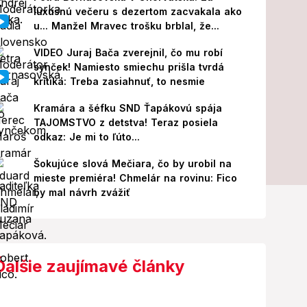
luxusnú večeru s dezertom zacvakala ako
u... Manžel Mravec trošku brblal, že...
VIDEO Juraj Bača zverejnil, čo mu robí
synček! Namiesto smiechu prišla tvrdá
kritika: Treba zasiahnuť, to nesmie
Kramára a šéfku SND Ťapákovú spája
TAJOMSTVO z detstva! Teraz posiela
odkaz: Je mi to ľúto...
Šokujúce slová Mečiara, čo by urobil na
mieste premiéra! Chmelár na rovinu: Fico
by mal návrh zvážiť
Ďalšie zaujímavé články