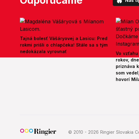
Odporúčame
🔥
Náš ti
Tajná bolesť Vášáryovej a Lasicu: Pred
rokmi prišli o chlapčeka! Stále sa s tým
nedokázala vyrovnať
Vo vzťahu
rokov, dn
priznáva k
som vedel,
hovorí Mil
© 2010 - 2026 Ringier Slovakia Co