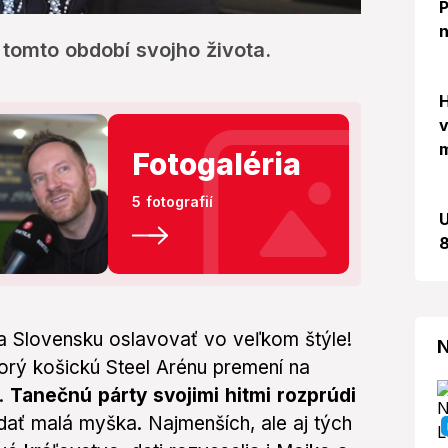
P
n
 tomto období svojho života.
H
v
m
Fotogaléria
5 fotografií
U
8
a Slovensku oslavovať vo veľkom štýle!
N
orý košickú Steel Arénu premení na
y.
Tanečnú párty svojimi hitmi rozprúdi
ať malá myška. Najmenších, ale aj tých