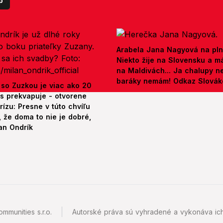
p
Arabela Jana Nagyová na pln
Niekto žije na Slovensku a m
na Maldivách... Ja chalupy 
baráky nemám! Odkaz Slová
 so Zuzkou je viac ako 20
es prekvapuje - otvorene
rízu: Presne v túto chvíľu
 že doma to nie je dobré,
an Ondrík
mmunities s.r.o.
Autorské práva sú vyhradené a vykonáva ich