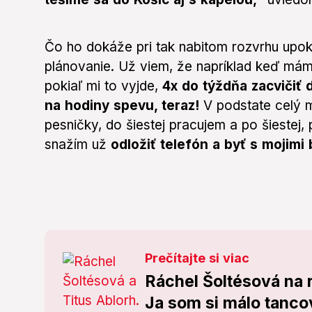
Čo ho dokáže pri tak nabitom rozvrhu upo
plánovanie. Už viem, že napríklad keď mám 
pokiaľ mi to vyjde,
4x do týždňa zacvičiť 
na hodiny spevu, teraz!
V podstate celý m
pesničky, do šiestej pracujem a po šiestej, 
snažím už
odložiť telefón a byť s mojimi 
Prečítajte si viac
Ráchel Šoltésová na r
Ja som si málo tancov 