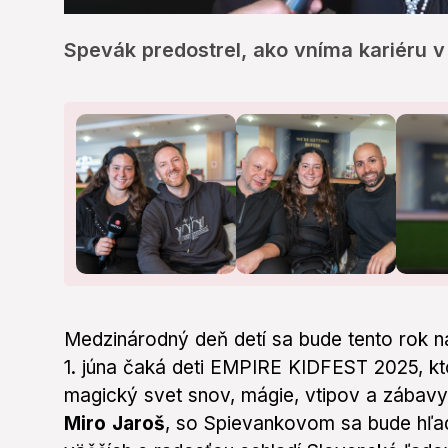
0
seconds
Spevák predostrel, ako vníma kariéru v
of
6
minutes,
43
seconds
Volume
0%
Medzinárodný deň detí sa bude tento rok n
1. júna čaká deti EMPIRE KIDFEST 2025, kt
magický svet snov, mágie, vtipov a zábav
Miro Jaroš
, so Spievankovom sa bude hľad