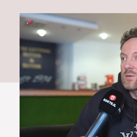
detských hito
Pochopil som,
je všetko!
Spevák predostrel, ako vníma kari