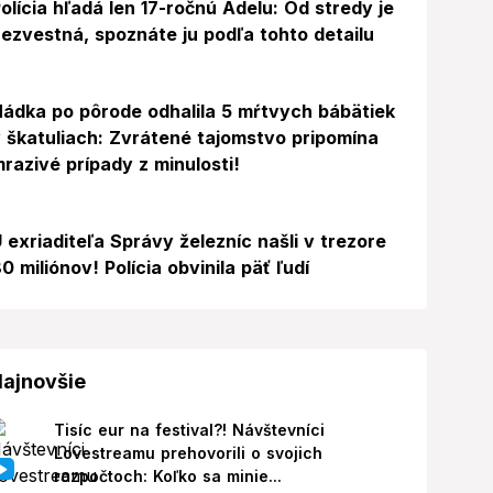
olícia hľadá len 17-ročnú Adelu: Od stredy je
ezvestná, spoznáte ju podľa tohto detailu
ádka po pôrode odhalila 5 mŕtvych bábätiek
 škatuliach: Zvrátené tajomstvo pripomína
razivé prípady z minulosti!
 exriaditeľa Správy železníc našli v trezore
0 miliónov! Polícia obvinila päť ľudí
ajnovšie
Tisíc eur na festival?! Návštevníci
Lovestreamu prehovorili o svojich
rozpočtoch: Koľko sa minie...