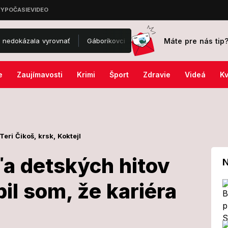
Máte pre nás tip
rovnať
Gáboríkovci po škandále prichytení na festivale Lovestream:
e
Zaujímavosti
Krimi
Šport
Zdravie
Videá
Kv
Teri Čikoš,
krsk,
Koktejl
ľa detských hitov
N
il som, že kariéra
á kráľa