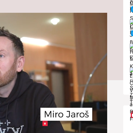
v Mira Jaroša:
 že kariéra nie
éru v tomto období svojho života.