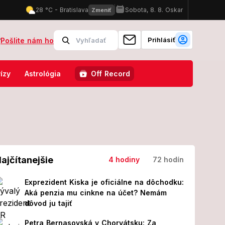
Prihlásiť
?
Pošlite nám ho
 Ivanka sa zabávala na plné obrátky, no Majo... Pozrite VIDEO!
Št
ízy
Astrológia
Off Record
ajčítanejšie
4 hodiny
72 hodín
Exprezident Kiska je oficiálne na dôchodku:
Aká penzia mu cinkne na účet? Nemám
dôvod ju tajiť
Petra Bernasovská v Chorvátsku: Za