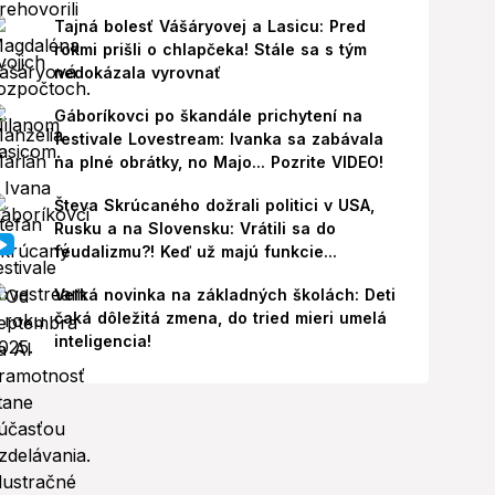
Tajná bolesť Vášáryovej a Lasicu: Pred
rokmi prišli o chlapčeka! Stále sa s tým
nedokázala vyrovnať
Gáboríkovci po škandále prichytení na
festivale Lovestream: Ivanka sa zabávala
na plné obrátky, no Majo... Pozrite VIDEO!
Števa Skrúcaného dožrali politici v USA,
Rusku a na Slovensku: Vrátili sa do
feudalizmu?! Keď už majú funkcie...
Veľká novinka na základných školách: Deti
čaká dôležitá zmena, do tried mieri umelá
inteligencia!