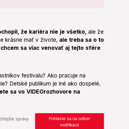
hopil, že kariéra nie je všetko,
ale že
íce krásne mať v živote,
ale treba sa o to
e chcem sa viac venovať aj tejto sfére
tníkov festivalu? Ako pracuje na
le? Detské publikum je iné ako dospelé.
ete sa vo VIDEOrozhovore na
žitejšie správy
Prihláste sa na odber
notifikácií