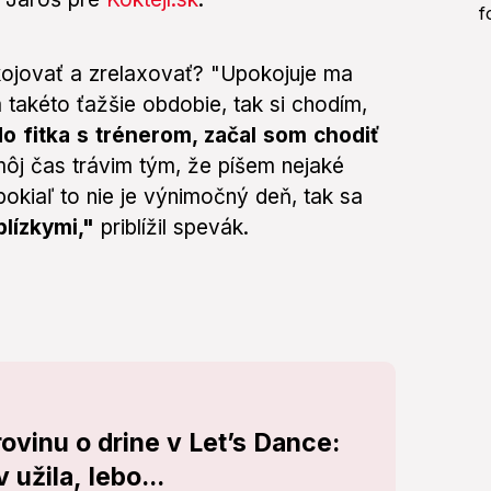
kojovať a zrelaxovať? "Upokojuje ma
takéto ťažšie obdobie, tak si chodím,
do fitka s trénerom, začal som chodiť
ôj čas trávim tým, že píšem nejaké
pokiaľ to nie je výnimočný deň, tak sa
blízkymi,"
priblížil spevák.
ovinu o drine v Let’s Dance:
užila, lebo...