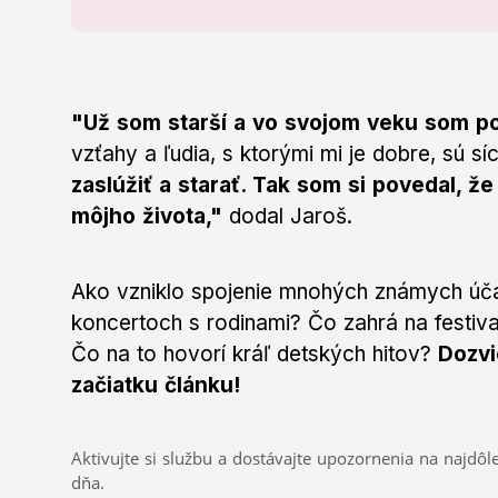
"Už som starší a vo svojom veku som poc
vzťahy a ľudia, s ktorými mi je dobre, sú s
zaslúžiť a starať. Tak som si povedal, ž
môjho života,"
dodal Jaroš.
Ako vzniklo spojenie mnohých známych účas
koncertoch s rodinami? Čo zahrá na festiva
Čo na to hovorí kráľ detských hitov?
Dozvi
začiatku článku!
Aktivujte si službu a dostávajte upozornenia na najdôle
dňa.