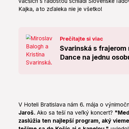
väčších s radosťou schladí Slovenské ľadov
Kajka, a to zďaleka nie je všetko!
Prečítajte si viac
Svarinská s frajerom 
Dance na jednu osobu:
V Hoteli Bratislava nám 6. mája o výnimočn
Jaroš.
Ako sa teší na veľký koncert?
"Medz
zaslúžia ten najlepší program, aký vieme
tešíme sa do Košíc aj s kapelou,"
uviedol