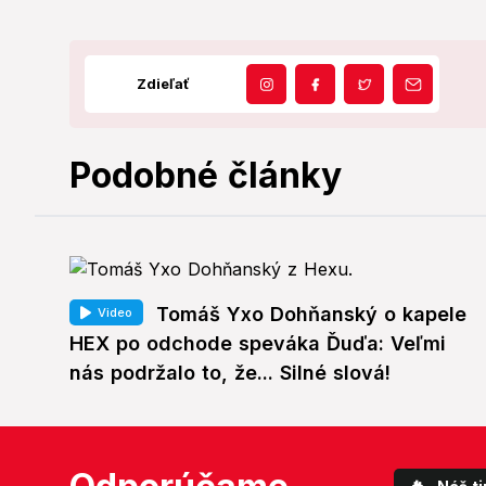
Zdieľať
Podobné články
Tomáš Yxo Dohňanský o kapele
Video
HEX po odchode speváka Ďuďa: Veľmi
nás podržalo to, že... Silné slová!