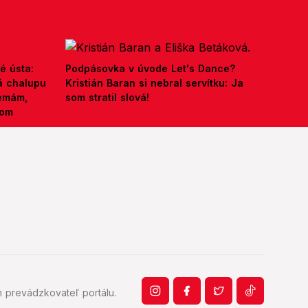
é ústa:
Podpásovka v úvode Let's Dance?
á chalupu
Kristián Baran si nebral servítku: Ja
nemám,
som stratil slová!
kom
 prevádzkovateľ portálu.