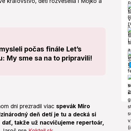
é kráľovstvo, deti rozveselia i Mojko a
mysleli počas finále Let’s
 My sme sa na to pripravili!
om dni prezradil viac
spevák Miro
inárodný deň detí je tu a decká si
 dať, takže už nacvičujeme repertoár,
 Jaroš pre
Koktejl.sk
.