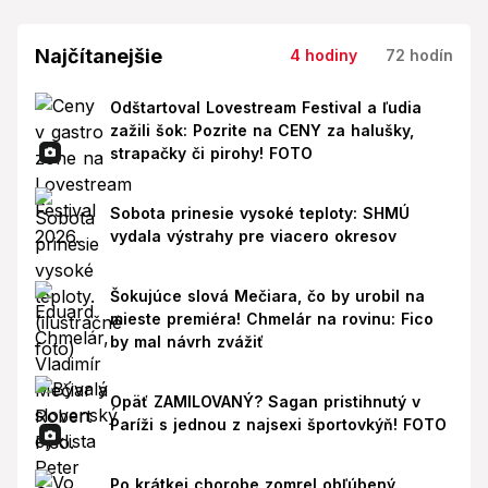
Najčítanejšie
4 hodiny
72 hodín
Odštartoval Lovestream Festival a ľudia
zažili šok: Pozrite na CENY za halušky,
strapačky či pirohy! FOTO
Sobota prinesie vysoké teploty: SHMÚ
vydala výstrahy pre viacero okresov
Šokujúce slová Mečiara, čo by urobil na
mieste premiéra! Chmelár na rovinu: Fico
by mal návrh zvážiť
Opäť ZAMILOVANÝ? Sagan pristihnutý v
Paríži s jednou z najsexi športovkýň! FOTO
Po krátkej chorobe zomrel obľúbený