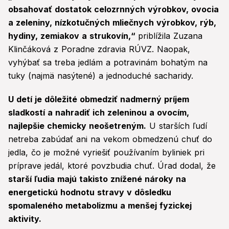
obsahovať dostatok celozrnných výrobkov, ovocia
a zeleniny, nízkotučných mliečnych výrobkov, rýb,
hydiny, zemiakov a strukovín,“
priblížila Zuzana
Klinčáková z Poradne zdravia RÚVZ. Naopak,
vyhýbať sa treba jedlám a potravinám bohatým na
tuky (najmä nasýtené) a jednoduché sacharidy.
U detí je dôležité obmedziť nadmerný príjem
sladkostí a nahradiť ich zeleninou a ovocím,
najlepšie chemicky neošetreným.
U starších ľudí
netreba zabúdať ani na vekom obmedzenú chuť do
jedla, čo je možné vyriešiť používaním byliniek pri
príprave jedál, ktoré povzbudia chuť. Úrad dodal, že
starší ľudia majú takisto znížené nároky na
energetickú hodnotu stravy v dôsledku
spomaleného metabolizmu a menšej fyzickej
aktivity.