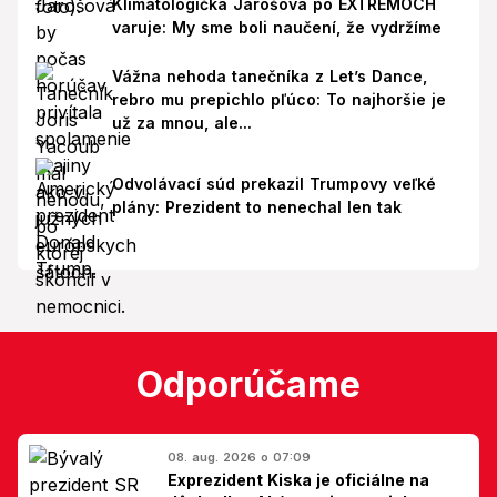
Klimatologička Jarošová po EXTRÉMOCH
varuje: My sme boli naučení, že vydržíme
Vážna nehoda tanečníka z Let’s Dance,
rebro mu prepichlo pľúco: To najhoršie je
už za mnou, ale...
Odvolávací súd prekazil Trumpovy veľké
plány: Prezident to nenechal len tak
Odporúčame
08. aug. 2026 o 07:09
Exprezident Kiska je oficiálne na