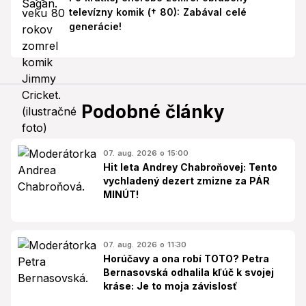
televízny komik († 80): Zabával celé
generácie!
Podobné články
07. aug. 2026 o 15:00
Hit leta Andrey Chabroňovej: Tento
vychladený dezert zmizne za PÁR
MINÚT!
07. aug. 2026 o 11:30
Horúčavy a ona robí TOTO? Petra
Bernasovská odhalila kľúč k svojej
kráse: Je to moja závislosť