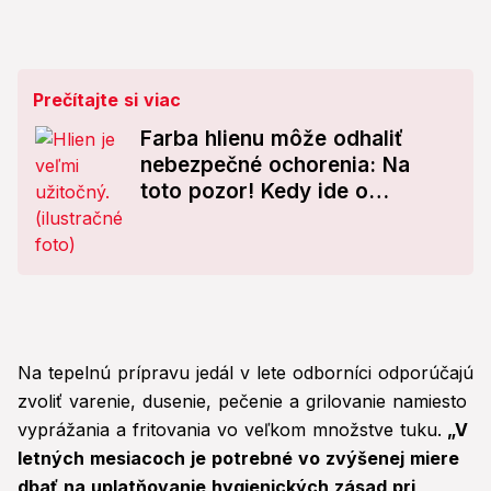
Prečítajte si viac
Farba hlienu môže odhaliť
nebezpečné ochorenia: Na
toto pozor! Kedy ide o
Alzheimera či Parkinsona
Na tepelnú prípravu jedál v lete odborníci odporúčajú
zvoliť varenie, dusenie, pečenie a grilovanie namiesto
vyprážania a fritovania vo veľkom množstve tuku.
„V
letných mesiacoch je potrebné vo zvýšenej miere
dbať na uplatňovanie hygienických zásad pri