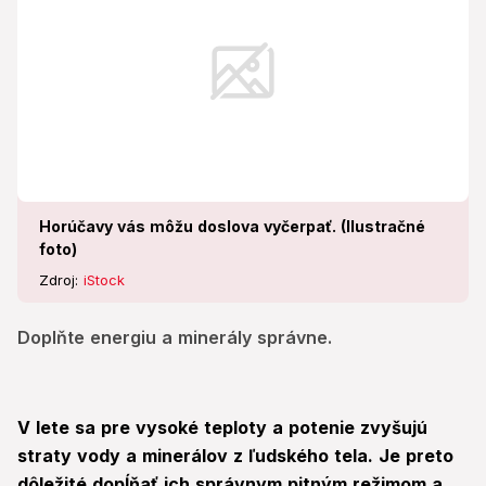
Horúčavy vás môžu doslova vyčerpať. (Ilustračné
foto)
Zdroj:
iStock
Doplňte energiu a minerály správne.
V lete sa pre vysoké teploty a potenie zvyšujú
straty vody a minerálov z ľudského tela. Je preto
dôležité dopĺňať ich správnym pitným režimom a