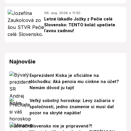
06. aug. 2026 o 11:30
Letné lákadlo Jožky z Pečie celé
Slovensko: TENTO koláč upečiete
ľavou zadnou!
Najnovšie
Exprezident Kiska je oficiálne na
dôchodku: Aká penzia mu cinkne na účet?
Nemám dôvod ju tajiť
Veľký sobotný horoskop: Levy zažiaria v
spoločnosti, jedno znamenie si musí dať
pozor na skryté napätie!
Slovensko nie je pripravené?!