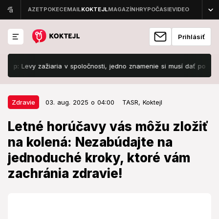
Prihlásiť
 Levy zažiaria v spoločnosti, jedno znamenie si musí dať pozor na skr
03. aug. 2025 o 04:00
Zdravie
Zdravie
03. aug. 2025 o 04:00
TASR,
Koktejl
Letné horúčavy vás môžu zložiť
Letné horúčavy vás môžu zložiť
na kolená: Nezabúdajte na
na kolená: Nezabúdajte na
jednoduché kroky, ktoré vám
jednoduché kroky, ktoré vám
zachránia zdravie!
zachránia zdravie!
Doplňte energiu a minerály správne.