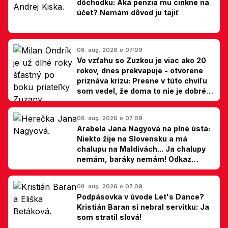
dôchodku: Aká penzia mu cinkne na
účet? Nemám dôvod ju tajiť
08. aug. 2026 o 07:09
Vo vzťahu so Zuzkou je viac ako 20
rokov, dnes prekvapuje - otvorene
priznáva krízu: Presne v túto chvíľu
som vedel, že doma to nie je dobré,
hovorí Milan Ondrík
08. aug. 2026 o 07:09
Arabela Jana Nagyová na plné ústa:
Niekto žije na Slovensku a má
chalupu na Maldivách... Ja chalupy
nemám, baráky nemám! Odkaz
Slovákom
08. aug. 2026 o 07:09
Podpásovka v úvode Let's Dance?
Kristián Baran si nebral servítku: Ja
som stratil slová!