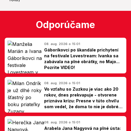
Odporúčame
08. aug. 2026 o 15:01
Gáboríkovci po škandále prichytení
na festivale Lovestream: Ivanka sa
zabávala na plné obrátky, no Majo...
Pozrite VIDEO!
08. aug. 2026 o 15:01
Vo vzťahu so Zuzkou je viac ako 20
rokov, dnes prekvapuje - otvorene
priznáva krízu: Presne v túto chvíľu
som vedel, že doma to nie je dobré,
hovorí Milan Ondrík
08. aug. 2026 o 15:01
Arabela Jana Nagyová na plné ústa: