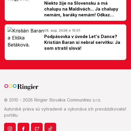
Niekto žije na Slovensku a má
chalupu na Maldivách... Ja chalupy
nemám, baráky nemám! Odkaz
Slovákom
08. aug. 2026 o 15:01
Podpásovka v úvode Let's Dance?
Kristián Baran si nebral servítku: Ja
som stratil slová!
© 2010 - 2026 Ringier Slovakia Communities s.r.o.
Autorské práva sú vyhradené a vykonáva ich prevádzkovateľ
portálu.