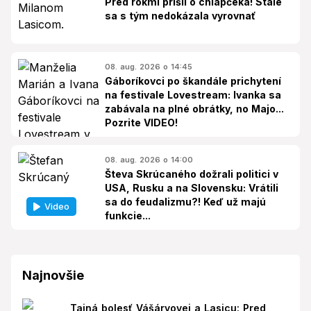
Pred rokmi prišli o chlapčeka! Stále
sa s tým nedokázala vyrovnať
08. aug. 2026 o 14:45
Gáboríkovci po škandále prichytení
na festivale Lovestream: Ivanka sa
zabávala na plné obrátky, no Majo...
Pozrite VIDEO!
08. aug. 2026 o 14:00
Števa Skrúcaného dožrali politici v
USA, Rusku a na Slovensku: Vrátili
sa do feudalizmu?! Keď už majú
Video
funkcie...
Najnovšie
Tajná bolesť Vášáryovej a Lasicu: Pred