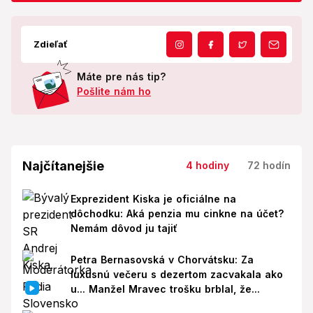
Zdieľať
Máte pre nás tip?
Pošlite nám ho
Najčítanejšie
4 hodiny
72 hodín
Exprezident Kiska je oficiálne na
dôchodku: Aká penzia mu cinkne na účet?
Nemám dôvod ju tajiť
Petra Bernasovská v Chorvátsku: Za
luxusnú večeru s dezertom zacvakala ako
u... Manžel Mravec trošku brblal, že...