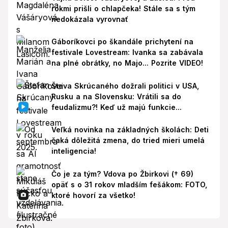
rokmi prišli o chlapčeka! Stále sa s tým
nedokázala vyrovnať
Gáboríkovci po škandále prichytení na
festivale Lovestream: Ivanka sa zabávala
na plné obrátky, no Majo... Pozrite VIDEO!
Števa Skrúcaného dožrali politici v USA,
Rusku a na Slovensku: Vrátili sa do
feudalizmu?! Keď už majú funkcie...
Veľká novinka na základných školách: Deti
čaká dôležitá zmena, do tried mieri umelá
inteligencia!
Čo je za tým? Vdova po Žbirkovi († 69)
opäť s o 31 rokov mladším fešákom: FOTO,
ktoré hovorí za všetko!