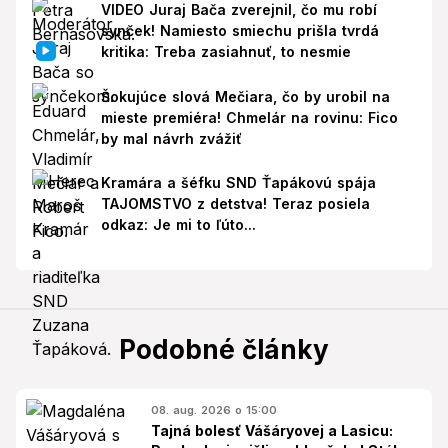
VIDEO Juraj Bača zverejnil, čo mu robí
synček! Namiesto smiechu prišla tvrdá
kritika: Treba zasiahnuť, to nesmie
Šokujúce slová Mečiara, čo by urobil na
mieste premiéra! Chmelár na rovinu: Fico
by mal návrh zvážiť
Kramára a šéfku SND Ťapákovú spája
TAJOMSTVO z detstva! Teraz posiela
odkaz: Je mi to ľúto...
Podobné články
08. aug. 2026 o 15:00
Tajná bolesť Vášáryovej a Lasicu: