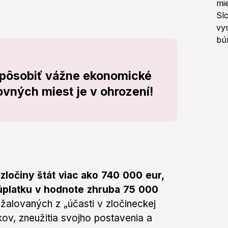
pôsobiť vážne ekonomické
ovných miest je v ohrození!
ločiny štát viac ako 740 000 eur,
 úplatku v hodnote zhruba 75 000
žalovaných z „účasti v zločineckej
tkov, zneužitia svojho postavenia a