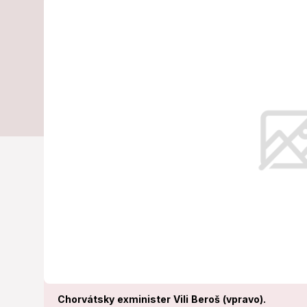
má vážny pro
z korupcie!
Korupčný škandál otriasa chorvá
Chorvátsky exminister Vili Beroš (vpravo).