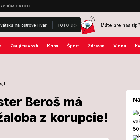
Máte pre nás tip
trove Hvar!
FOTO Dcéra Karla Gotta prekvapila novým videoklipom, 
e
Zaujímavosti
Krimi
Šport
Zdravie
Videá
Kv
ejl
ster Beroš má
Na
aloba z korupcie!
xminister Beroš