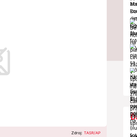
blém: Obžaloba
tskym zdravotníctvom.
Ď
Zdroj:
TASR/AP