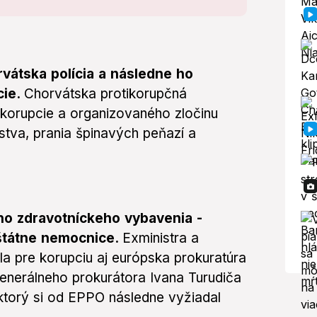
vátska polícia a následne ho
cie.
Chorvátska protikorupčná
 korupcie a organizovaného zločinu
stva, prania špinavých peňazí a
ho zdravotníckeho vybavenia -
štátne nemocnice.
Exministra a
a pre korupciu aj európska prokuratúra
enerálneho prokurátora Ivana Turudiča
ktorý si od EPPO následne vyžiadal