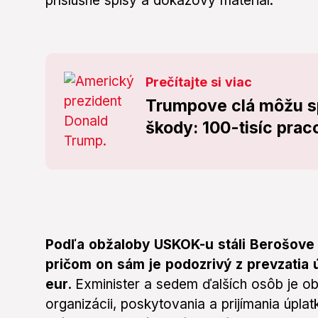
príslušné spisy a dôkazový materiál.
Prečítajte si viac
Trumpove clá môžu s
škody: 100-tisíc prac
Podľa obžaloby USKOK-u stáli Berošove z
pričom on sám je podozrivý z prevzatia
eur.
Exminister a sedem ďalších osôb je ob
organizácii, poskytovania a prijímania úpla