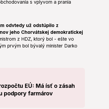
bchodovania s vplyvom a prania
om odvtedy už odstúpilo z
enov jeho Chorvátskej demokratickej
istrom z HDZ, ktorý bol - ešte vo
Tým prvým bol bývalý minister Darko
 rozpočtu EÚ: Má ísť o zásah
u podpory farmárov