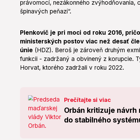
právomocí, nezákonného zvýhodňovania, o
špinavých peňazí“.
Plenkovič je pri moci od roku 2016, prič
ministerských postov viac než desať čl
únie
(HDZ). Beroš je zároveň druhým exmin
funkcii - zadržaný a obvinený z korupcie. 
Horvat, ktorého zadržali v roku 2022.
Prečítajte si viac
Orbán kritizuje návrh
do stabilného systém