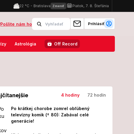
Prihlásiť
?
Pošlite nám ho
maestro by bol pyšný: Charlotte ukázala obrovský talent priamo v Par
ízy
Astrológia
Off Record
jčítanejšie
4 hodiny
72 hodín
Po krátkej chorobe zomrel obľúbený
televízny komik († 80): Zabával celé
generácie!