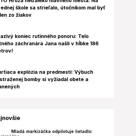
TO Hrôza neďaleko hlavného mesta: Na
rednej škole sa strieľalo, útočníkom mal byť
den zo žiakov
azivý koniec rutinného ponoru: Telo
itného záchranára Jana našli v hĺbke 186
trov!
rtiaca explózia na predmestí: Výbuch
straženej bomby si vyžiadal obete a
anených
jnovšie
Mladá markizáčka odpilotuje lietadlo: