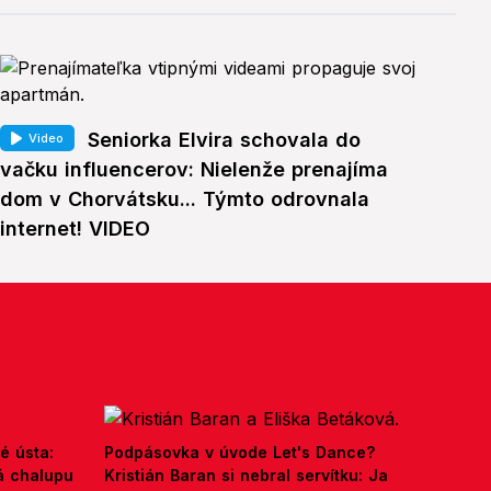
Seniorka Elvira schovala do
Video
vačku influencerov: Nielenže prenajíma
dom v Chorvátsku... Týmto odrovnala
internet! VIDEO
é ústa:
Podpásovka v úvode Let's Dance?
á chalupu
Kristián Baran si nebral servítku: Ja