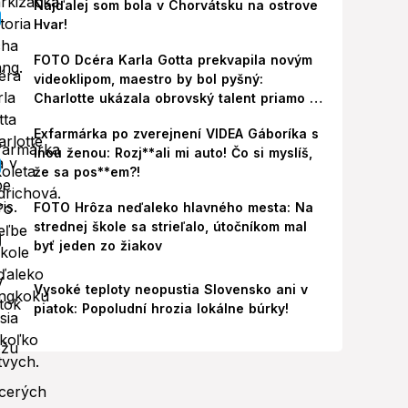
Najďalej som bola v Chorvátsku na ostrove
Hvar!
FOTO Dcéra Karla Gotta prekvapila novým
videoklipom, maestro by bol pyšný:
Charlotte ukázala obrovský talent priamo v
Paríži!
Exfarmárka po zverejnení VIDEA Gáboríka s
inou ženou: Rozj**ali mi auto! Čo si myslíš,
že sa pos**em?!
FOTO Hrôza neďaleko hlavného mesta: Na
strednej škole sa strieľalo, útočníkom mal
byť jeden zo žiakov
Vysoké teploty neopustia Slovensko ani v
piatok: Popoludní hrozia lokálne búrky!