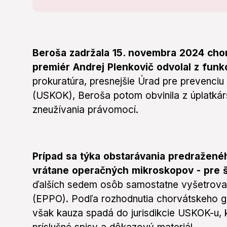
Beroša zadržala 15. novembra 2024 chor
premiér Andrej Plenkovič odvolal z funk
prokuratúra, presnejšie Úrad pre prevenciu
(USKOK), Beroša potom obvinila z úplatkár
zneužívania právomocí.
Prípad sa týka obstarávania predražené
vrátane operačných mikroskopov - pre 
ďalších sedem osôb samostatne vyšetroval
(EPPO). Podľa rozhodnutia chorvátskeho g
však kauza spadá do jurisdikcie USKOK-u, 