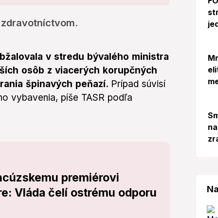
FO
st
 zdravotníctvom.
je
bžalovala v stredu bývalého ministra
Mr
el
lších osôb z viacerých korupčných
me
prania špinavých peňazí.
Prípad súvisí
ho vybavenia, píše TASR podľa
Sm
na
zr
rancúzskemu premiérovi
Na
e: Vláda čelí ostrému odporu