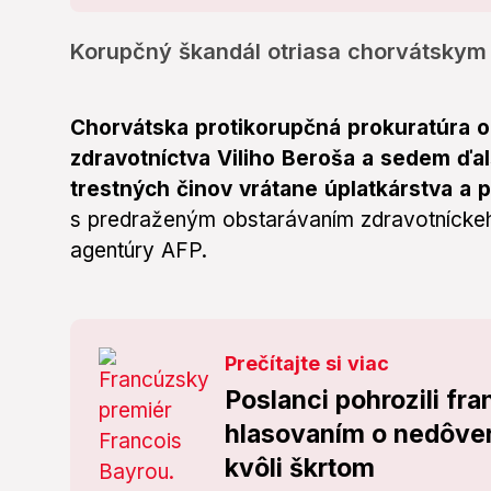
Korupčný škandál otriasa chorvátskym
Chorvátska protikorupčná prokuratúra o
zdravotníctva Viliho Beroša a sedem ďa
trestných činov vrátane úplatkárstva a 
s predraženým obstarávaním zdravotnícke
agentúry AFP.
Prečítajte si viac
Poslanci pohrozili f
hlasovaním o nedôver
kvôli škrtom