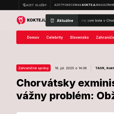
⏰
Aktuálne
 markizáčka odpilotuje lietadlo: Najďalej som bola v Chorvátsku na os
Domov
Celebrity
Slovensko
Zahraniči
Zahraničné správy
16. júl. 2025 o 14:36
TASR,
Kokt
Chorvátsky exmini
16. júl. 2025 o 14:36
Zahraničné správy
vážny problém: Obž
Chorvátsky e