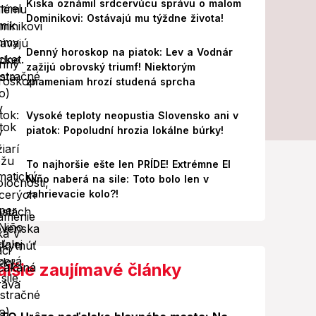
Kiska oznámil srdcervúcu správu o malom
Dominikovi: Ostávajú mu týždne života!
Denný horoskop na piatok: Lev a Vodnár
zažijú obrovský triumf! Niektorým
znameniam hrozí studená sprcha
Vysoké teploty neopustia Slovensko ani v
piatok: Popoludní hrozia lokálne búrky!
To najhoršie ešte len PRÍDE! Extrémne El
Niño naberá na sile: Toto bolo len v
zahrievacie kolo?!
alšie zaujímavé články
Foto