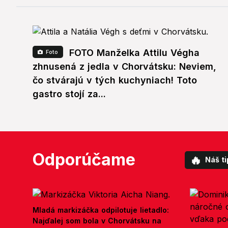
FOTO Manželka Attilu Végha
Foto
zhnusená z jedla v Chorvátsku: Neviem,
čo stvárajú v tých kuchyniach! Toto
gastro stojí za...
Odporúčame
🔥
Náš ti
Mladá markizáčka odpilotuje lietadlo:
Najďalej som bola v Chorvátsku na