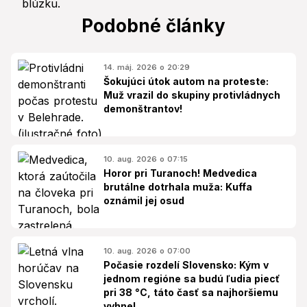
Podobné články
14. máj. 2026 o 20:29
Šokujúci útok autom na proteste:
Muž vrazil do skupiny protivládnych
demonštrantov!
10. aug. 2026 o 07:15
Horor pri Turanoch! Medvedica
brutálne dotrhala muža: Kuffa
oznámil jej osud
10. aug. 2026 o 07:00
Počasie rozdelí Slovensko: Kým v
jednom regióne sa budú ľudia piecť
pri 38 °C, táto časť sa najhoršiemu
vyhne!