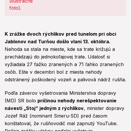
K zrážke dvoch rýchlikov pred tunelom pri obci
Jablonov nad Turňou došlo vlani 13. októbra.
Nehoda sa stala na mieste, kde sa trate križujú a
prechádzajú do jednokoľajovej trate. Udalosť si
vyžiadala 27 ťažko zranených a 71 ľahko zranených
osôb. Ešte v decembri bol z miesta nehody
odstránený poškodený vozeň a palivová nádrž rušňa.
Podľa záverov vyšetrovania Ministerstva dopravy
(MD) SR bolo
príčinou nehody nerešpektovanie
návesti „Stoj“ jedným z rýchlikov
, minister dopravy
Jozef Ráž (nominant Smeru-SD) pred časom
konštatoval, že rušňovodič mal zapnutý YouTube.