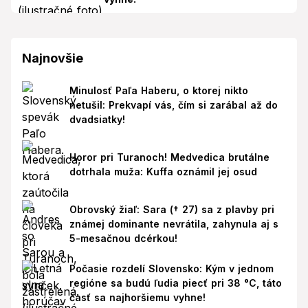
Najnovšie
Minulosť Paľa Haberu, o ktorej nikto
netušil: Prekvapí vás, čím si zarábal až do
dvadsiatky!
Horor pri Turanoch! Medvedica brutálne
dotrhala muža: Kuffa oznámil jej osud
Obrovský žiaľ: Sara († 27) sa z plavby pri
známej dominante nevrátila, zahynula aj s
5-mesačnou dcérkou!
Počasie rozdelí Slovensko: Kým v jednom
regióne sa budú ľudia piecť pri 38 °C, táto
časť sa najhoršiemu vyhne!