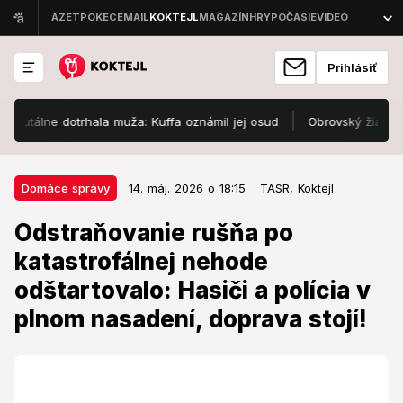
Prihlásiť
álne dotrhala muža: Kuffa oznámil jej osud
Obrovský žiaľ: Sara (†
14. máj. 2026 o 18:15
Domáce správy
Domáce správy
14. máj. 2026 o 18:15
TASR,
Koktejl
Odstraňovanie rušňa po
Odstraňovanie rušňa po
katastrofálnej nehode
katastrofálnej nehode
odštartovalo: Hasiči a polícia v
odštartovalo: Hasiči a polícia v
plnom nasadení, doprava stojí!
plnom nasadení, doprava stojí!
Premávka na trati je v danom úseku zastavená.