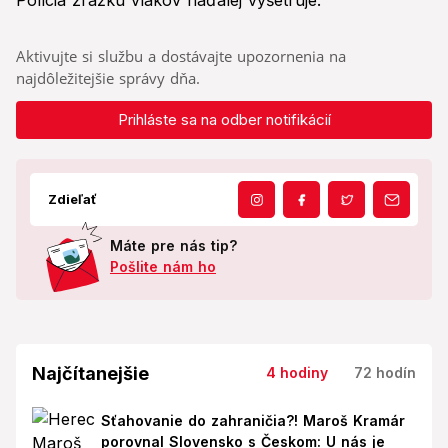
Polícia zrážku vlakov naďalej vyšetruje.
Aktivujte si službu a dostávajte upozornenia na
najdôležitejšie správy dňa.
Prihláste sa na odber notifikácií
Zdieľať
Máte pre nás tip?
Pošlite nám ho
Najčítanejšie
4 hodiny
72 hodín
Sťahovanie do zahraničia?! Maroš Kramár
porovnal Slovensko s Českom: U nás je