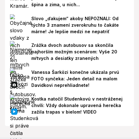
špina a zima, u nich...
Slovo „ďakujem“ akoby NEPOZNALI: Od
týchto 3 znamení zverokruhu to čakáte
márne! Je lepšie medzi ne nepatriť
Zrážka dvoch autobusov sa skončila
najhorším možným scenárom: Vyše 20
mŕtvych a desiatky zranených
Vanessa Šarközi konečne ukázala prvú
FOTO synčeka: Jeden detail na malom
Davidkovi neprehliadnete!
Kostka natočil Studenkovú v nestráženej
chvíli: Vždy dokonale upravená herečka
zažila trapas v bielom! VIDEO