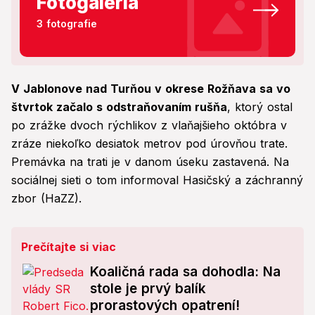
Fotogaléria
3 fotografie
V Jablonove nad Turňou v okrese Rožňava sa vo
štvrtok začalo s odstraňovaním rušňa
, ktorý ostal
po zrážke dvoch rýchlikov z vlaňajšieho októbra v
zráze niekoľko desiatok metrov pod úrovňou trate.
Premávka na trati je v danom úseku zastavená. Na
sociálnej sieti o tom informoval Hasičský a záchranný
zbor (HaZZ).
Prečítajte si viac
Koaličná rada sa dohodla: Na
stole je prvý balík
prorastových opatrení!