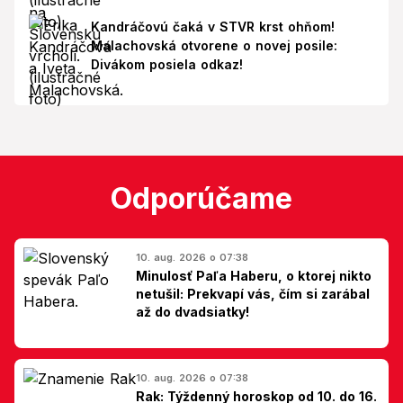
Kandráčovú čaká v STVR krst ohňom!
Malachovská otvorene o novej posile:
Divákom posiela odkaz!
Odporúčame
10. aug. 2026 o 07:38
Minulosť Paľa Haberu, o ktorej nikto
netušil: Prekvapí vás, čím si zarábal
až do dvadsiatky!
10. aug. 2026 o 07:38
Rak: Týždenný horoskop od 10. do 16.