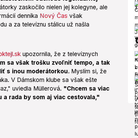
torky zaskočilo nielen jej kolegyne, ale
rmácií denníka
Nový Čas
však
 a za televíznu stálicu už našla
ktejl.sk
upozornila, že z televíznych
m sa však trošku zvoľniť tempo, a tak
iť s inou moderátorkou.
Myslím si, že
váka. V Dámskom klube sa však ešte
az,"
uviedla Müllerová.
"Chcem sa viac
u a rada by som aj viac cestovala,"