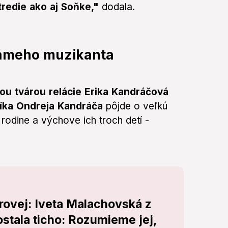
tredie ako aj Soňke,"
dodala.
námeho muzikanta
ou tvárou relácie Erika Kandráčová
íka Ondreja Kandráča
pôjde o veľkú
rodine a výchove ich troch detí -
rovej: Iveta Malachovská z
tala ticho: Rozumieme jej,