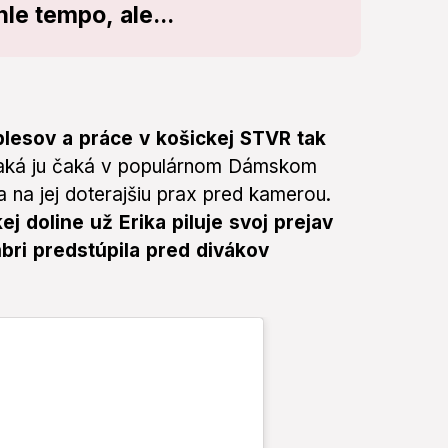
le tempo, ale...
lesov a práce v košickej STVR tak
 aká ju čaká v populárnom Dámskom
la na jej doterajšiu prax pred kamerou.
j doline už Erika piluje svoj prejav
bri predstúpila pred divákov