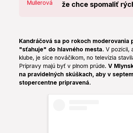
že chce spomaliť rých
Kandráčová sa po rokoch moderovania p
"sťahuje" do hlavného mesta.
V pozícii,
klube, je síce nováčikom, no televízia stavi
Prípravy majú byť v plnom prúde.
V Mlynske
na pravidelných skúškach, aby v septem
stopercentne pripravená.