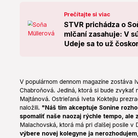
Prečítajte si viac
STVR prichádza o Soň
mlčaní zasahuje: V sú
Udeje sa to už čosko
V populárnom dennom magazíne
zostáva I
Chabroňová. Jediná, ktorá si bude zvykať 
Majtánová. Ostrieľaná Iveta Koktejlu prezr
naložili.
"Náš tím akceptuje Sonine rozho
spomaliť naše naozaj rýchle tempo, ale z
Malachovská, ktorá má pri ďalšej posile v
výbere novej kolegyne ja nerozhodujem,