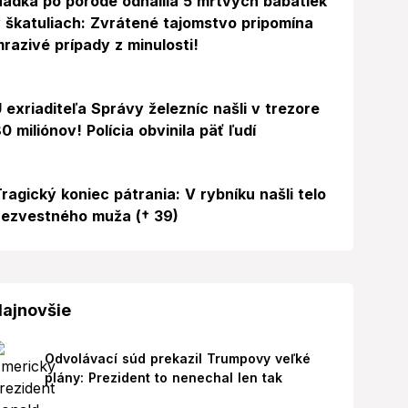
ádka po pôrode odhalila 5 mŕtvych bábätiek
 škatuliach: Zvrátené tajomstvo pripomína
razivé prípady z minulosti!
 exriaditeľa Správy železníc našli v trezore
0 miliónov! Polícia obvinila päť ľudí
ragický koniec pátrania: V rybníku našli telo
ezvestného muža († 39)
ajnovšie
Odvolávací súd prekazil Trumpovy veľké
plány: Prezident to nenechal len tak