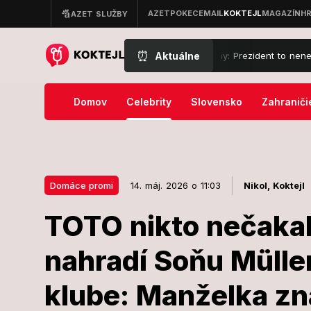
⏰
Aktuálne
cí súd prekazil Trumpovy veľké plány: Prezident to nenechal len tak
Domov
Celebrity
Slovensko
Zahraniči
Domáce promi
14. máj. 2026 o 11:03
Nikol,
Koktejl
TOTO nikto nečakal
14. máj. 2026 o 11:03
Domáce promi
nahradí Soňu Müll
TOTO nikto ne
klube: Manželka z