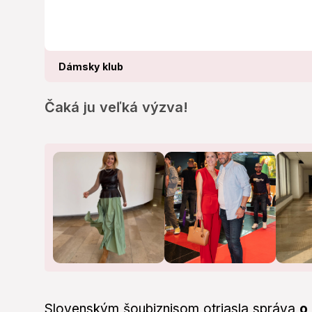
Dámsky klub
Čaká ju veľká výzva!
Slovenským šoubiznisom otriasla správa
o