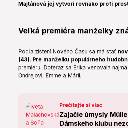
Majtánová jej vytvorí rovnako profi pros
Veľká premiéra manželky z
Podľa zistení Nového Času sa má stať
nov
(43). Pre manželku populárneho hudobn
premiéru. Doteraz sa Erika venovala najmä 
Ondrejovi, Emme a Márii.
Prečítajte si viac
Zajačie úmysly Mülle
Dámskeho klubu nezos