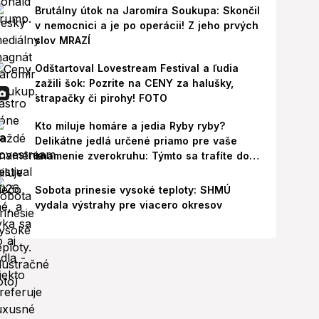
Brutálny útok na Jaromíra Soukupa: Skončil
v nemocnici a je po operácii! Z jeho prvých
slov MRAZÍ
Odštartoval Lovestream Festival a ľudia
zažili šok: Pozrite na CENY za halušky,
strapačky či pirohy! FOTO
Kto miluje homáre a jedia Ryby ryby?
Delikátne jedlá určené priamo pre vaše
znamenie zverokruhu: Týmto sa trafíte do
ich chutí!
Sobota prinesie vysoké teploty: SHMÚ
vydala výstrahy pre viacero okresov