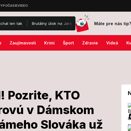
Máte pre nás tip
Brutálny útok na Jaromíra Soukupa: Skončil v nemocnici a je po o
e
Zaujímavosti
Krimi
Šport
Zdravie
Videá
Kv
! Pozrite, KTO
N
erovú v Dámskom
čakal! Pozrite,
námeho Slováka už