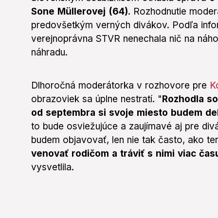
Sone Müllerovej (64)
. Rozhodnutie moderá
predovšetkým verných divákov. Podľa info
verejnoprávna STVR nenechala nič na náhodu
náhradu.
Dlhoročná moderátorka v rozhovore pre
Ko
obrazoviek sa úplne nestratí. "
Rozhodla so
od septembra si svoje miesto budem del
to bude osviežujúce a zaujímavé aj pre di
budem objavovať, len nie tak často, ako ter
venovať rodičom a tráviť s nimi viac čas
vysvetlila.