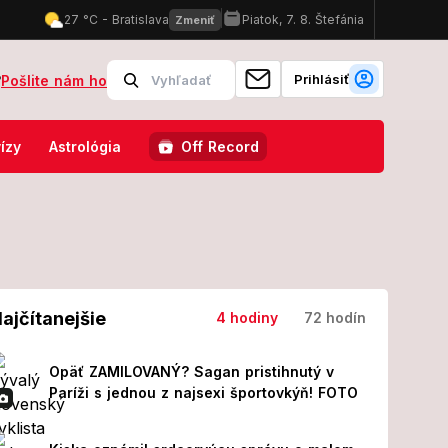
Prihlásiť
?
Pošlite nám ho
perácii! Z jeho prvých slov MRAZÍ
Odštartoval Lovestream Festival
ízy
Astrológia
Off Record
ajčítanejšie
4 hodiny
72 hodín
Opäť ZAMILOVANÝ? Sagan pristihnutý v
Paríži s jednou z najsexi športovkýň! FOTO