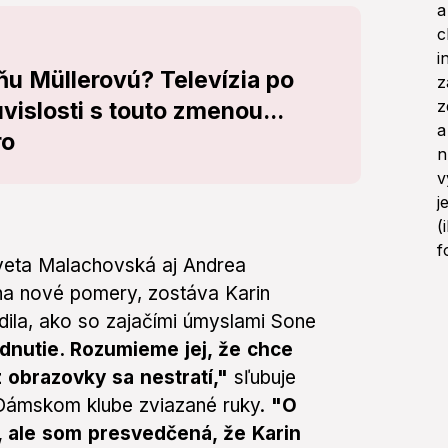
u Müllerovú? Televízia po
vislosti s touto zmenou...
ro
veta Malachovská aj Andrea
na nové pomery, zostáva Karin
adila, ako so zajačími úmyslami Sone
dnutie. Rozumieme jej, že chce
 obrazovky sa nestratí,"
sľubuje
 Dámskom klube zviazané ruky.
"O
 ale som presvedčená, že Karin