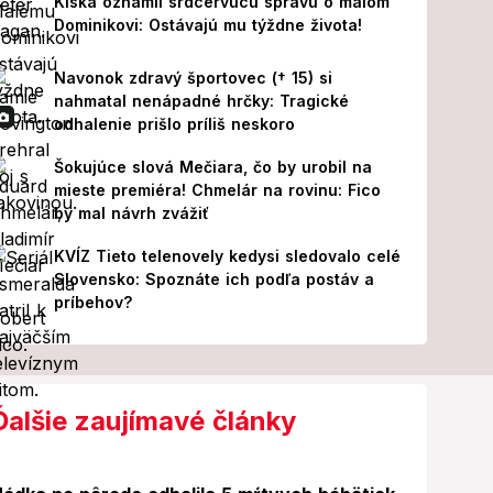
Kiska oznámil srdcervúcu správu o malom
Dominikovi: Ostávajú mu týždne života!
Navonok zdravý športovec († 15) si
nahmatal nenápadné hrčky: Tragické
odhalenie prišlo príliš neskoro
Šokujúce slová Mečiara, čo by urobil na
mieste premiéra! Chmelár na rovinu: Fico
by mal návrh zvážiť
KVÍZ Tieto telenovely kedysi sledovalo celé
Slovensko: Spoznáte ich podľa postáv a
príbehov?
Ďalšie zaujímavé články