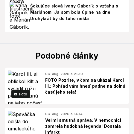
Šokujúce slová Ivany Gáborík o vzťahu s
Mariánom: Ja som bola úplne na dne!
Druhýkrát by do toho nešla
Podobné články
06. aug. 2026 o 21:30
FOTO Pozrite, v čom sa ukázal Karol
III.: Pohľad vám hneď padne na dolnú
časť jeho tela!
Foto
06. aug. 2026 o 14:14
Veľmi smutná správa: V nemocnici
zomrela hudobná legenda! Dostala
infarkt