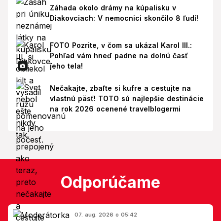
Záhada okolo drámy na kúpalisku v
Diakovciach: V nemocnici skončilo 8 ľudí!
FOTO Pozrite, v čom sa ukázal Karol III.:
Pohľad vám hneď padne na dolnú časť
jeho tela!
Nečakajte, zbaľte si kufre a cestujte na
vlastnú päsť! TOTO sú najlepšie destinácie
na rok 2026 ocenené travelblogermi
Odporúčame
07. aug. 2026 o 05:42