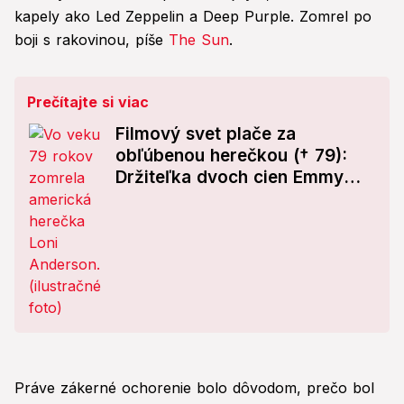
kapely ako Led Zeppelin a Deep Purple. Zomrel po
boji s rakovinou, píše
The Sun
.
Prečítajte si viac
Filmový svet plače za
obľúbenou herečkou († 79):
Držiteľka dvoch cien Emmy
prehrala boj s dlhotrvajúcou
chorobou!
Práve zákerné ochorenie bolo dôvodom, prečo bol