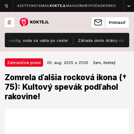
Prihlásiť
chy, voda sa valila po ceste!
Záhada okolo drámy na kúpalisku v
05. aug. 2025 o 21:05
Zahraničné promi
Zahraničné promi
05. aug. 2025 o 21:05
žani,
Koktejl
Zomrela ďalšia rocková ikona (†
Zomrela ďalšia rocková ikona (†
75): Kultový spevák podľahol
75): Kultový spevák podľahol
rakovine!
rakovine!
Do umeleckého neba odišla rocková hviezda.