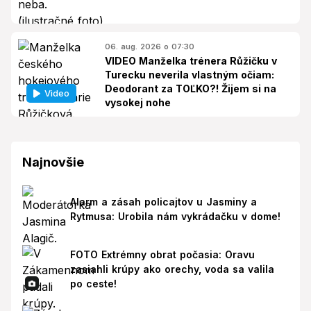
06. aug. 2026 o 07:30
VIDEO Manželka trénera Růžičku v
Turecku neverila vlastným očiam:
Deodorant za TOĽKO?! Žijem si na
Video
vysokej nohe
Najnovšie
Alarm a zásah policajtov u Jasminy a
Rytmusa: Urobila nám vykrádačku v dome!
FOTO Extrémny obrat počasia: Oravu
zasiahli krúpy ako orechy, voda sa valila
po ceste!