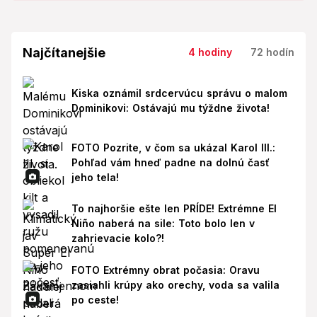
Najčítanejšie
4 hodiny
72 hodín
Kiska oznámil srdcervúcu správu o malom
Dominikovi: Ostávajú mu týždne života!
FOTO Pozrite, v čom sa ukázal Karol III.:
Pohľad vám hneď padne na dolnú časť
jeho tela!
To najhoršie ešte len PRÍDE! Extrémne El
Niño naberá na sile: Toto bolo len v
zahrievacie kolo?!
FOTO Extrémny obrat počasia: Oravu
zasiahli krúpy ako orechy, voda sa valila
po ceste!