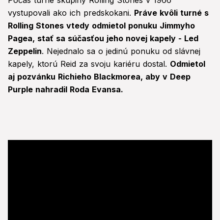
Počas turné skupiny Rolling Stones v 1966
vystupovali ako ich predskokani.
Práve kvôli turné s
Rolling Stones vtedy odmietol ponuku Jimmyho
Pagea, stať sa súčasťou jeho novej kapely - Led
Zeppelin
. Nejednalo sa o jedinú ponuku od slávnej
kapely, ktorú Reid za svoju kariéru dostal.
Odmietol
aj pozvánku Richieho Blackmorea, aby v Deep
Purple nahradil Roda Evansa.