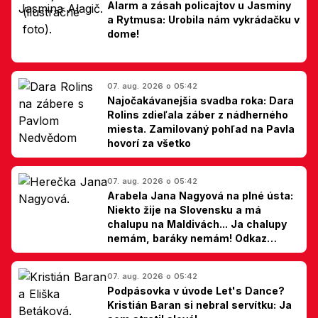
Alarm a zásah policajtov u Jasminy
a Rytmusa: Urobila nám vykrádačku v
dome!
07. aug. 2026 o 05:42
Najočakávanejšia svadba roka: Dara
Rolins zdieľala záber z nádherného
miesta. Zamilovaný pohľad na Pavla
hovorí za všetko
07. aug. 2026 o 05:42
Arabela Jana Nagyová na plné ústa:
Niekto žije na Slovensku a má
chalupu na Maldivách... Ja chalupy
nemám, baráky nemám! Odkaz
Slovákom
07. aug. 2026 o 05:42
Podpásovka v úvode Let's Dance?
Kristián Baran si nebral servítku: Ja