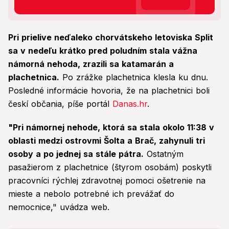
Pri prielive neďaleko chorvátskeho letoviska Split
sa v nedeľu krátko pred poludním stala vážna
námorná nehoda, zrazili sa katamarán a
plachetnica.
Po zrážke plachetnica klesla ku dnu.
Posledné informácie hovoria, že na plachetnici boli
českí občania, píše portál
Danas.hr
.
"Pri námornej nehode, ktorá sa stala okolo 11:38 v
oblasti medzi ostrovmi Šolta a Brač, zahynuli tri
osoby a po jednej sa stále pátra.
Ostatným
pasažierom z plachetnice (štyrom osobám) poskytli
pracovníci rýchlej zdravotnej pomoci ošetrenie na
mieste a nebolo potrebné ich prevážať do
nemocnice," uvádza web.