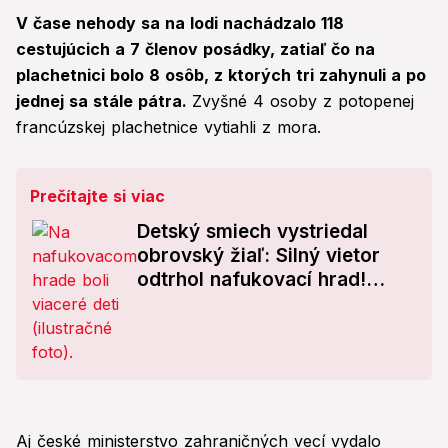
V čase nehody sa na lodi nachádzalo 118
cestujúcich a 7 členov posádky, zatiaľ čo na
plachetnici bolo 8 osôb, z ktorých tri zahynuli a po
jednej sa stále pátra.
Zvyšné 4 osoby z potopenej
francúzskej plachetnice vytiahli z mora.
Prečítajte si viac
Detský smiech vystriedal
obrovský žiaľ: Silný vietor
odtrhol nafukovací hrad!
Zomrelo v ňom dievčatko (†
3)
Aj české ministerstvo zahraničných vecí vydalo