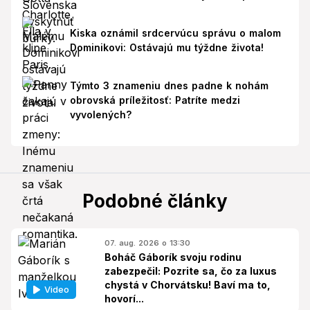
Paríži!
Kiska oznámil srdcervúcu správu o malom
Dominikovi: Ostávajú mu týždne života!
Týmto 3 znameniu dnes padne k nohám
obrovská príležitosť: Patríte medzi
vyvolených?
Podobné články
07. aug. 2026 o 13:30
Boháč Gáborík svoju rodinu
zabezpečil: Pozrite sa, čo za luxus
chystá v Chorvátsku! Baví ma to,
Video
hovorí...