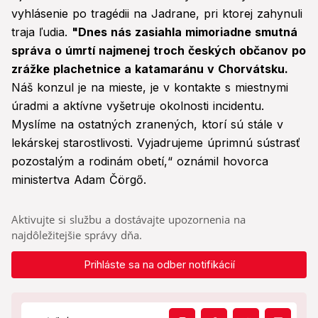
vyhlásenie po tragédii na Jadrane, pri ktorej zahynuli
traja ľudia.
"Dnes nás zasiahla mimoriadne smutná
správa o úmrtí najmenej troch českých občanov po
zrážke plachetnice a katamaránu v Chorvátsku.
Náš konzul je na mieste, je v kontakte s miestnymi
úradmi a aktívne vyšetruje okolnosti incidentu.
Myslíme na ostatných zranených, ktorí sú stále v
lekárskej starostlivosti. Vyjadrujeme úprimnú sústrasť
pozostalým a rodinám obetí,“ oznámil hovorca
ministertva Adam Čörgő.
Aktivujte si službu a dostávajte upozornenia na
najdôležitejšie správy dňa.
Prihláste sa na odber notifikácií