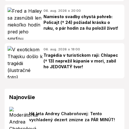
06. aug. 2026 o 20:00
Namiesto svadby chystá pohreb:
Policajt († 24) požiadal krásku o
ruku, o pár hodín za ňu položil život!
06. aug. 2026 o 18:00
Tragédia v turistickom raji: Chlapec
(† 13) neprežil kúpanie v mori, zabil
ho JEDOVATÝ tvor!
Najnovšie
Hit leta Andrey Chabroňovej: Tento
vychladený dezert zmizne za PÁR MINÚT!