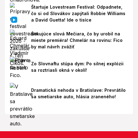
Štartuje Lovestream Festival: Odpadnete,
čo si od Slovákov zapýtali Robbie Williams
a David Guetta! Ide o tisíce
Šokujúce slová Mečiara, čo by urobil na
mieste premiéra! Chmelár na rovinu: Fico
by mal návrh zvážiť
Zo Slovnaftu stúpa dym: Po silnej explózii
sa roztriasli okná v okolí!
Dramatická nehoda v Bratislave: Prevrátilo
sa smetiarske auto, hlásia zraneného!