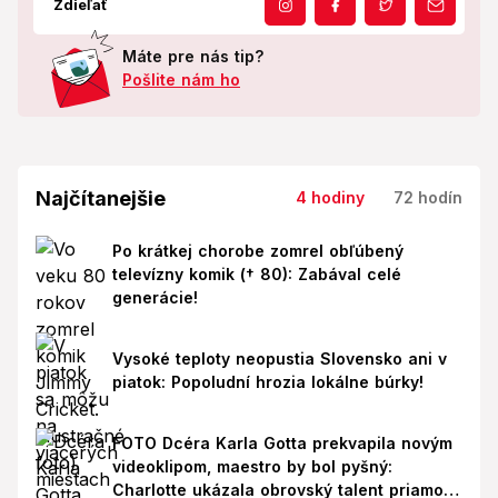
Zdieľať
Máte pre nás tip?
Pošlite nám ho
Najčítanejšie
4 hodiny
72 hodín
Po krátkej chorobe zomrel obľúbený
televízny komik († 80): Zabával celé
generácie!
Vysoké teploty neopustia Slovensko ani v
piatok: Popoludní hrozia lokálne búrky!
FOTO Dcéra Karla Gotta prekvapila novým
videoklipom, maestro by bol pyšný:
Charlotte ukázala obrovský talent priamo v