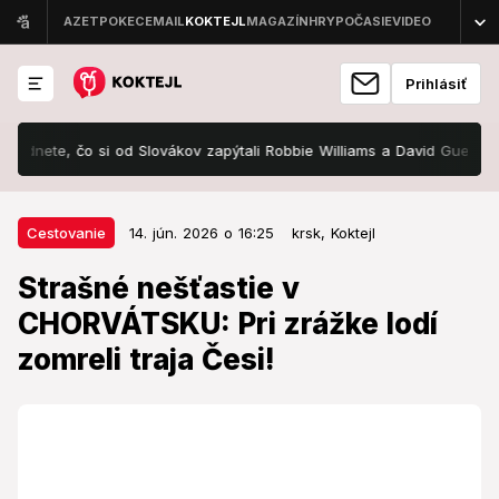
Prihlásiť
ete, čo si od Slovákov zapýtali Robbie Williams a David Guetta! Ide o 
14. jún. 2026 o 16:25
Cestovanie
Cestovanie
14. jún. 2026 o 16:25
krsk,
Koktejl
Strašné nešťastie v
Strašné nešťastie v
CHORVÁTSKU: Pri zrážke lodí
CHORVÁTSKU: Pri zrážke lodí
zomreli traja Česi!
zomreli traja Česi!
V dovolenkovej krajine došlo k veľkému nešťastiu.