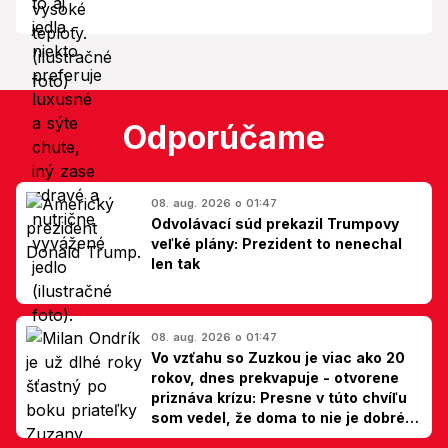
Odporúčame
08. aug. 2026 o 01:47
Odvolávací súd prekazil Trumpovy
veľké plány: Prezident to nenechal
len tak
08. aug. 2026 o 01:47
Vo vzťahu so Zuzkou je viac ako 20
rokov, dnes prekvapuje - otvorene
priznáva krízu: Presne v túto chvíľu
som vedel, že doma to nie je dobré,
hovorí Milan Ondrík