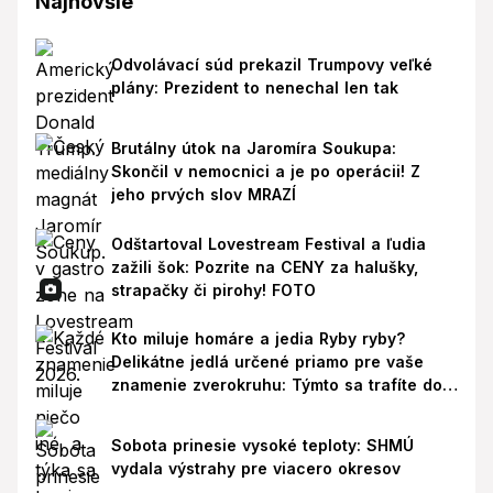
Najnovšie
Odvolávací súd prekazil Trumpovy veľké
plány: Prezident to nenechal len tak
Brutálny útok na Jaromíra Soukupa:
Skončil v nemocnici a je po operácii! Z
jeho prvých slov MRAZÍ
Odštartoval Lovestream Festival a ľudia
zažili šok: Pozrite na CENY za halušky,
strapačky či pirohy! FOTO
Kto miluje homáre a jedia Ryby ryby?
Delikátne jedlá určené priamo pre vaše
znamenie zverokruhu: Týmto sa trafíte do
ich chutí!
Sobota prinesie vysoké teploty: SHMÚ
vydala výstrahy pre viacero okresov