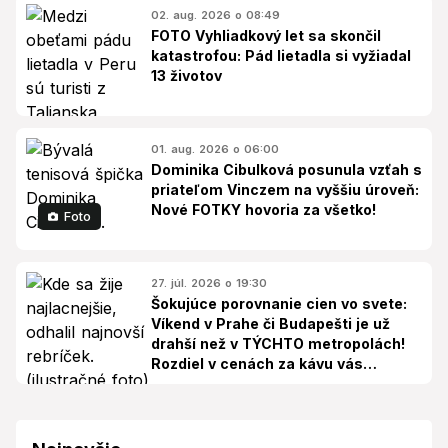
02. aug. 2026 o 08:49
FOTO Vyhliadkový let sa skončil
katastrofou: Pád lietadla si vyžiadal
13 životov
01. aug. 2026 o 06:00
Dominika Cibulková posunula vzťah s
priateľom Vinczem na vyššiu úroveň:
Nové FOTKY hovoria za všetko!
Foto
27. júl. 2026 o 19:30
Šokujúce porovnanie cien vo svete:
Víkend v Prahe či Budapešti je už
drahší než v TÝCHTO metropolách!
Rozdiel v cenách za kávu vás
odrovná