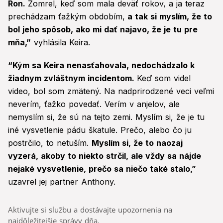
Ron.
Zomrel, keď som mala deväť rokov, a ja teraz
prechádzam ťažkým obdobím,
a tak si myslím, že to
bol jeho spôsob, ako mi dať najavo, že je tu pre
mňa,”
vyhlásila Keira.
“Kým sa Keira nenasťahovala, nedochádzalo k
žiadnym zvláštnym incidentom.
Keď som videl
video, bol som zmätený. Na nadprirodzené veci veľmi
neverím, ťažko povedať. Verím v anjelov, ale
nemyslím si, že sú na tejto zemi. Myslím si, že je tu
iné vysvetlenie pádu škatule. Prečo, alebo čo ju
postrčilo, to netuším.
Myslím si, že to naozaj
vyzerá, akoby to niekto strčil, ale vždy sa nájde
nejaké vysvetlenie, prečo sa niečo také stalo,”
uzavrel jej partner Anthony.
Aktivujte si službu a dostávajte upozornenia na
najdôležitejšie správy dňa.