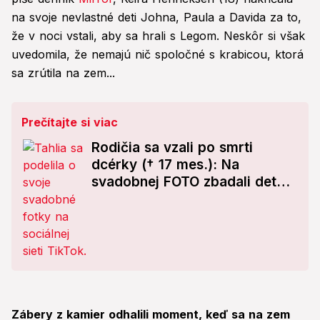
na svoje nevlastné deti Johna, Paula a Davida za to,
že v noci vstali, aby sa hrali s Legom. Neskôr si však
uvedomila, že nemajú nič spoločné s krabicou, ktorá
sa zrútila na zem...
Prečítajte si viac
Rodičia sa vzali po smrti
dcérky († 17 mes.): Na
svadobnej FOTO zbadali detail,
z ktorého mrazí!
Zábery z kamier odhalili moment, keď sa na zem