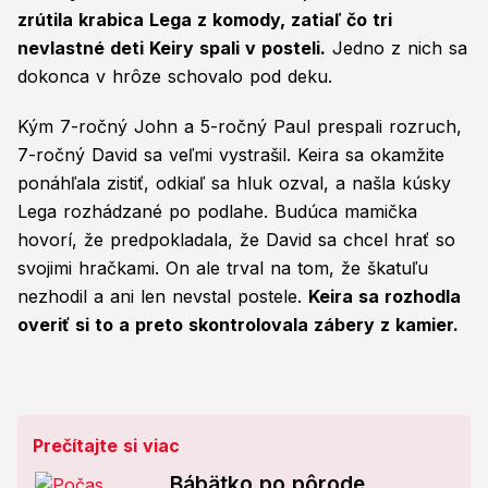
zrútila krabica Lega z komody, zatiaľ čo tri
nevlastné deti Keiry spali v posteli.
Jedno z nich sa
dokonca v hrôze schovalo pod deku.
Kým 7-ročný John a 5-ročný Paul prespali rozruch,
7-ročný David sa veľmi vystrašil. Keira sa okamžite
ponáhľala zistiť, odkiaľ sa hluk ozval, a našla kúsky
Lega rozhádzané po podlahe. Budúca mamička
hovorí, že predpokladala, že David sa chcel hrať so
svojimi hračkami. On ale trval na tom, že škatuľu
nezhodil a ani len nevstal postele.
Keira sa rozhodla
overiť si to a preto skontrolovala zábery z kamier.
Prečítajte si viac
Bábätko po pôrode