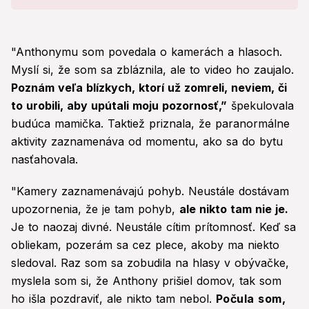
"Anthonymu som povedala o kamerách a hlasoch.
Myslí si, že som sa zbláznila, ale to video ho zaujalo.
Poznám veľa blízkych, ktorí už zomreli, neviem, či
to urobili, aby upútali moju pozornosť,”
špekulovala
budúca mamička. Taktiež priznala, že paranormálne
aktivity zaznamenáva od momentu, ako sa do bytu
nasťahovala.
"Kamery zaznamenávajú pohyb. Neustále dostávam
upozornenia, že je tam pohyb,
ale nikto tam nie je.
Je to naozaj divné. Neustále cítim prítomnosť. Keď sa
obliekam, pozerám sa cez plece, akoby ma niekto
sledoval. Raz som sa zobudila na hlasy v obývačke,
myslela som si, že Anthony prišiel domov, tak som
ho išla pozdraviť, ale nikto tam nebol.
Počula som,