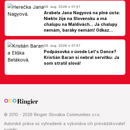
08. aug. 2026 o 01:47
Arabela Jana Nagyová na plné ústa:
Niekto žije na Slovensku a má
chalupu na Maldivách... Ja chalupy
nemám, baráky nemám! Odkaz
Slovákom
08. aug. 2026 o 01:47
Podpásovka v úvode Let's Dance?
Kristián Baran si nebral servítku: Ja
som stratil slová!
© 2010 - 2026 Ringier Slovakia Communities s.r.o.
Autorské práva sú vyhradené a vykonáva ich prevádzkovateľ
portálu.