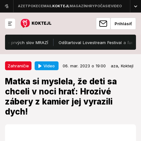
Prihlásiť
prvých slov MRAZÍ
Odštartoval Lovestream Festival a ľudia zažili 
06. mar. 2023 o 19:00
Zahraničie
Video
Zahraničie
06. mar. 2023 o 19:00
aza,
Koktejl
Matka si myslela, že deti sa chceli
Matka si myslela, že deti sa
v noci hrať: Hrozivé zábery z
chceli v noci hrať: Hrozivé
kamier jej vyrazili dych!
zábery z kamier jej vyrazili
Kamery v dome zachytili niečo nezvyčajne desivé.
dych!