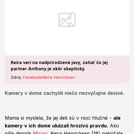
Keira verí na nadprirodzené javy, zatiaľ čo jej
partner Anthony je skôr skeptický.
Zdroj:
Facebook/Keira Henricksen
Kamery v dome zachytili niečo nezvyčajne desivé.
Mama si myslela, že jej deti sú v noci hlučné -
ale
kamery v ich dome ukázali hrozivú pravdu.
Ako
píše denník
Mirror
, Keira Henricksen (18) nakričala