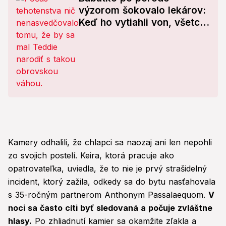
výzorom šokovalo lekárov:
Keď ho vytiahli von, všetci
zalapali po dychu!
Kamery odhalili, že chlapci sa naozaj ani len nepohli
zo svojich postelí. Keira, ktorá pracuje ako
opatrovateľka, uviedla, že to nie je prvý strašidelný
incident, ktorý zažila, odkedy sa do bytu nasťahovala
s 35-ročným partnerom Anthonym Passalaequom.
V
noci sa často cíti byť sledovaná a počuje zvláštne
hlasy.
Po zhliadnutí kamier sa okamžite zľakla a