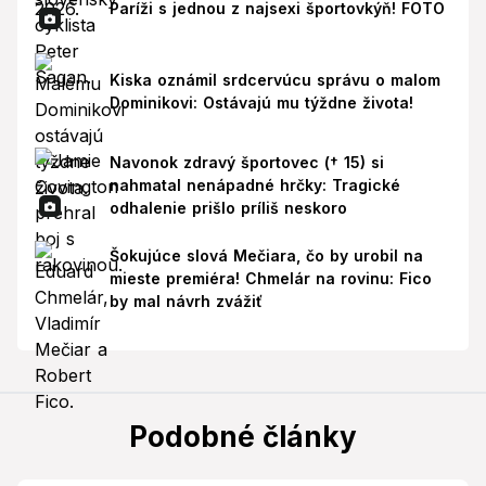
Paríži s jednou z najsexi športovkýň! FOTO
Kiska oznámil srdcervúcu správu o malom
Dominikovi: Ostávajú mu týždne života!
Navonok zdravý športovec († 15) si
nahmatal nenápadné hrčky: Tragické
odhalenie prišlo príliš neskoro
Šokujúce slová Mečiara, čo by urobil na
mieste premiéra! Chmelár na rovinu: Fico
by mal návrh zvážiť
Podobné články