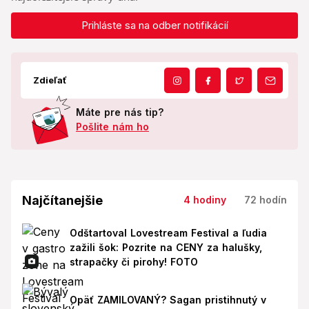
Prihláste sa na odber notifikácií
Zdieľať
Máte pre nás tip?
Pošlite nám ho
Najčítanejšie
4 hodiny
72 hodín
Odštartoval Lovestream Festival a ľudia
zažili šok: Pozrite na CENY za halušky,
strapačky či pirohy! FOTO
Opäť ZAMILOVANÝ? Sagan pristihnutý v