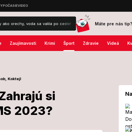
Máte pre nás tip
hy, voda sa valila po ceste!
Záhada okolo drámy na kúpalisku v D
e
Zaujímavosti
Krimi
Šport
Zdravie
Videá
Kv
ob,
Koktejl
Zahrajú si
Na
 MS 2023?
utie! Zahrajú si