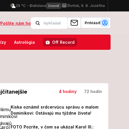
Prihlásiť
?
Pošlite nám ho
iakovciach: V nemocnici skončilo 8 ľudí!
FOTO Pozrite, v čom sa 
ízy
Astrológia
Off Record
jčítanejšie
4 hodiny
72 hodín
Kiska oznámil srdcervúcu správu o malom
Dominikovi: Ostávajú mu týždne života!
FOTO Pozrite, v čom sa ukázal Karol III.: