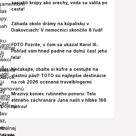
zasiahli krúpy ako orechy, voda sa valila po
ceste!
Záhada okolo drámy na kúpalisku v
Diakovciach: V nemocnici skončilo 8 ľudí!
FOTO Pozrite, v čom sa ukázal Karol III.:
Pohľad vám hneď padne na dolnú časť jeho
tela!
Nečakajte, zbaľte si kufre a cestujte na
vlastnú päsť! TOTO sú najlepšie destinácie
na rok 2026 ocenené travelblogermi
Mrazivý koniec rutinného ponoru: Telo
elitného záchranára Jana našli v hĺbke 186
metrov!