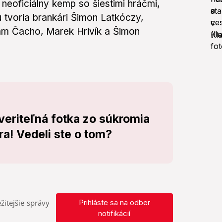
 neoficiálny kemp so šiestimi hráčmi,
 tvoria brankári Šimon Latkóczy,
iam Čacho, Marek Hrivík a Šimon
veriteľná fotka zo súkromia
! Vedeli ste o tom?
žitejšie správy
Prihláste sa na odber
notifikácií