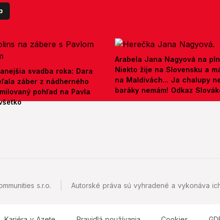
p
Arabela Jana Nagyová na pln
Niekto žije na Slovensku a m
anejšia svadba roka: Dara
na Maldivách... Ja chalupy 
ieľala záber z nádherného
baráky nemám! Odkaz Slová
amilovaný pohľad na Pavla
všetko
mmunities s.r.o.
Autorské práva sú vyhradené a vykonáva ich
Kariéra v Azete
Pravidlá používania
Cookies
GD