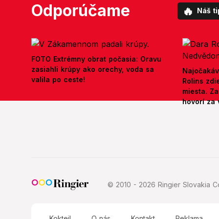
Odporúčame
🔥
Náš ti
FOTO Extrémny obrat počasia: Oravu
zasiahli krúpy ako orechy, voda sa
Najočakáv
valila po ceste!
Rolins zd
miesta. Z
hovorí za 
© 2010 - 2026 Ringier Slovakia Co
Koktejl
O nás
Kontakt
Reklama