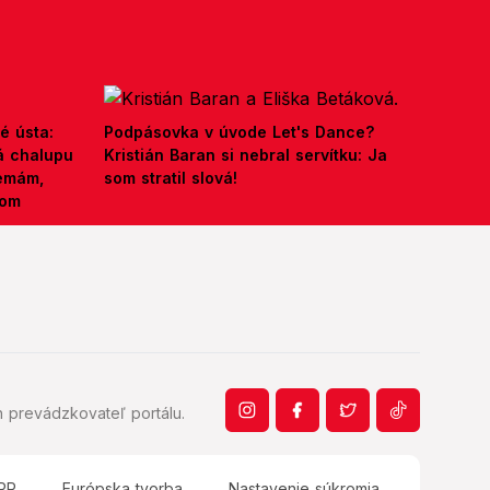
é ústa:
Podpásovka v úvode Let's Dance?
á chalupu
Kristián Baran si nebral servítku: Ja
nemám,
som stratil slová!
kom
 prevádzkovateľ portálu.
PR
Európska tvorba
Nastavenie súkromia