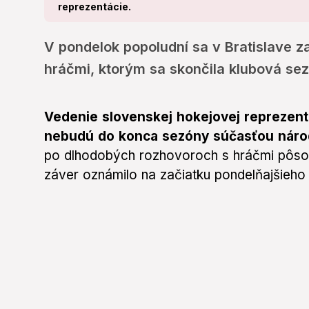
reprezentácie.
V pondelok popoludní sa v Bratislave za
hráčmi, ktorým sa skončila klubová se
Vedenie slovenskej hokejovej reprezentá
nebudú do konca sezóny súčasťou náro
po dlhodobých rozhovoroch s hráčmi pôsob
záver oznámilo na začiatku pondelňajšieho