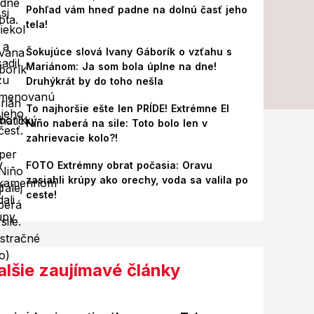
Pohľad vám hneď padne na dolnú časť jeho
tela!
Šokujúce slová Ivany Gáborík o vzťahu s
Mariánom: Ja som bola úplne na dne!
Druhýkrát by do toho nešla
To najhoršie ešte len PRÍDE! Extrémne El
Niño naberá na sile: Toto bolo len v
zahrievacie kolo?!
FOTO Extrémny obrat počasia: Oravu
zasiahli krúpy ako orechy, voda sa valila po
ceste!
alšie zaujímavé články