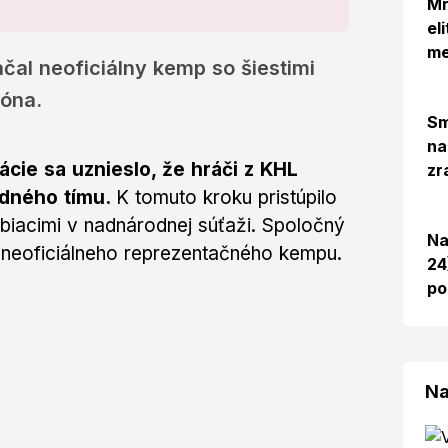
Mr
el
me
čal neoficiálny kemp so šiestimi
zóna.
Sm
na
cie sa uznieslo, že hráči z KHL
zr
dného tímu.
K tomuto kroku pristúpilo
iacimi v nadnárodnej súťaži. Spoločný
Na
 neoficiálneho reprezentačného kempu.
24
po
Na