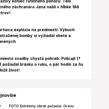
azivý koniec rutinného ponoru: Telo
itného záchranára Jana našli v hĺbke 186
trov!
rtiaca explózia na predmestí: Výbuch
straženej bomby si vyžiadal obete a
anených
miesto svadby chystá pohreb: Policajt (†
) požiadal krásku o ruku, o pár hodín za ňu
ložil život!
jnovšie
FOTO Extrémny obrat počasia: Oravu