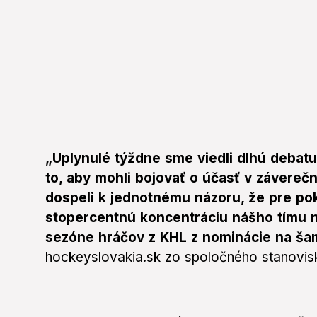
„Uplynulé týždne sme viedli dlhú debat
to, aby mohli bojovať o účasť v závereč
dospeli k jednotnému názoru, že pre pok
stopercentnú koncentráciu nášho tímu na
sezóne hráčov z KHL z nominácie na š
hockeyslovakia.sk zo spoločného stanovis