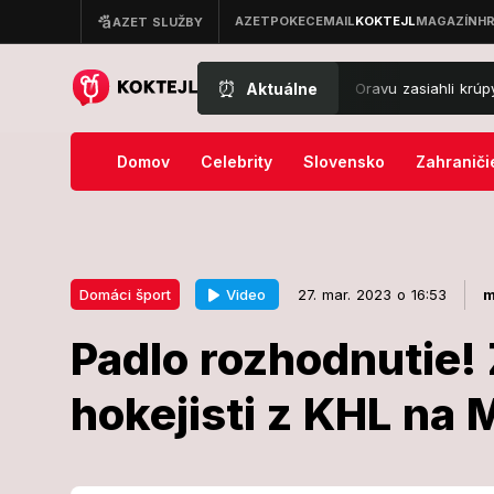
⏰
Aktuálne
FOTO Extrémny obrat počasia: Oravu zasiahli krúpy ako orec
Domov
Celebrity
Slovensko
Zahraniči
Video
Domáci šport
27. mar. 2023 o 16:53
m
Padlo rozhodnutie! 
27. mar. 2023 o 16:53
Domáci šport
hokejisti z KHL na
Padlo rozhodn