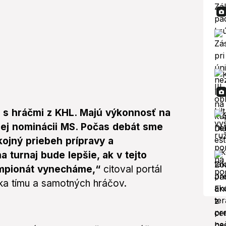
u s hráčmi z KHL. Majú výkonnosť na
nej nominácii MS. Počas debát sme
ojný priebeh prípravy a
 turnaj bude lepšie, ak v tejto
ampionát vynecháme,“
citoval portál
ka tímu a samotných hráčov.