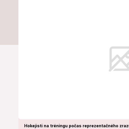
hokejisti z 
V pondelok popoludní sa v Bratisla
hráčmi, ktorým sa skončila klubov
Hokejisti na tréningu počas reprezentačného zraz