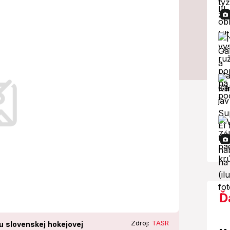
KHL na MS 2023?
ve začal neoficiálny kemp so šiestimi
á sezóna.
Ď
Zdroj:
TASR
u slovenskej hokejovej