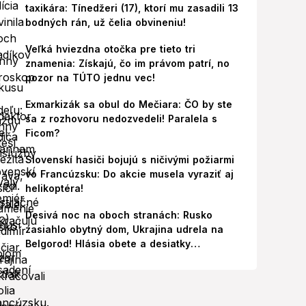
taxikára: Tínedžeri (17), ktorí mu zasadili 13
bodných rán, už čelia obvineniu!
Veľká hviezdna otočka pre tieto tri
znamenia: Získajú, čo im právom patrí, no
pozor na TÚTO jednu vec!
Exmarkizák sa obul do Mečiara: ČO by ste
sa z rozhovoru nedozvedeli! Paralela s
Ficom?
Slovenskí hasiči bojujú s ničivými požiarmi
vo Francúzsku: Do akcie musela vyraziť aj
helikoptéra!
Desivá noc na oboch stranách: Rusko
zasiahlo obytný dom, Ukrajina udrela na
Belgorod! Hlásia obete a desiatky
zranených