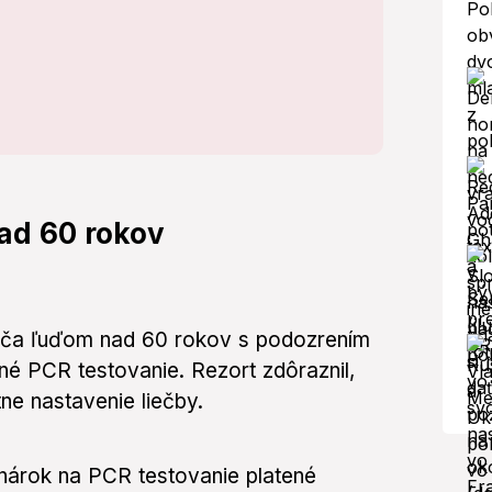
nad 60 rokov
rúča ľuďom nad 60 rokov s podozrením
né PCR testovanie. Rezort zdôraznil,
ne nastavenie liečby.
nárok na PCR testovanie platené