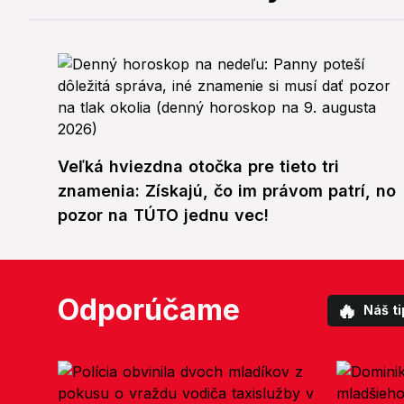
Veľká hviezdna otočka pre tieto tri
znamenia: Získajú, čo im právom patrí, no
pozor na TÚTO jednu vec!
Odporúčame
🔥
Náš ti