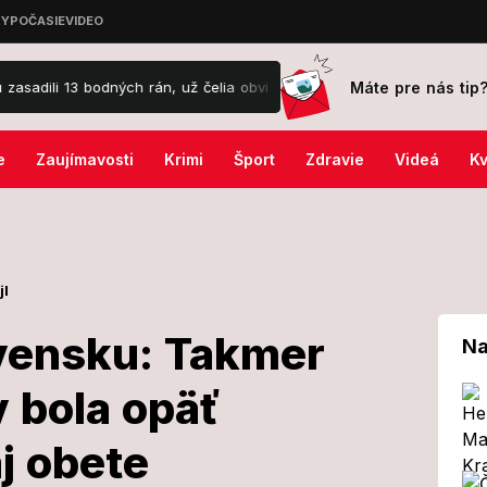
Máte pre nás tip
bodných rán, už čelia obvineniu!
Veľká hviezdna otočka pre tieto 
e
Zaujímavosti
Krimi
Šport
Zdravie
Videá
Kv
jl
ovensku: Takmer
Na
v bola opäť
na Slovensku:
aj obete