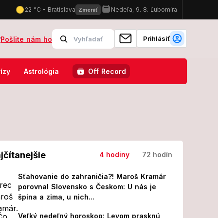
Prihlásiť
?
Pošlite nám ho
tri znamenia: Získajú, čo im právom patrí, no pozor na TÚTO jednu vec
ízy
Astrológia
Off Record
jčítanejšie
4 hodiny
72 hodín
Sťahovanie do zahraničia?! Maroš Kramár
porovnal Slovensko s Českom: U nás je
špina a zima, u nich...
Veľký nedeľný horoskop: Levom prasknú