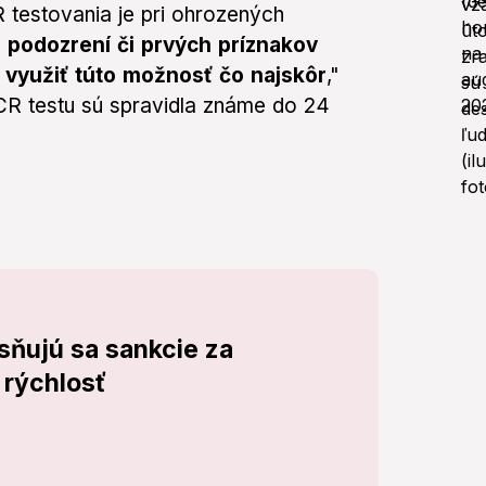
testovania je pri ohrozených
 podozrení či prvých príznakov
 využiť túto možnosť čo najskôr
,"
 PCR testu sú spravidla známe do 24
ísňujú sa sankcie za
 rýchlosť