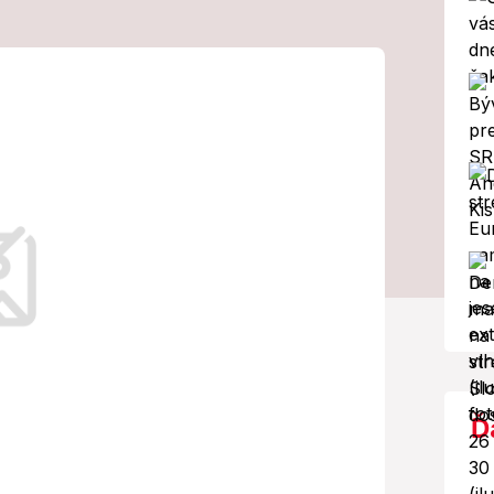
ica PCR testov
tívna, pribudli
Ď