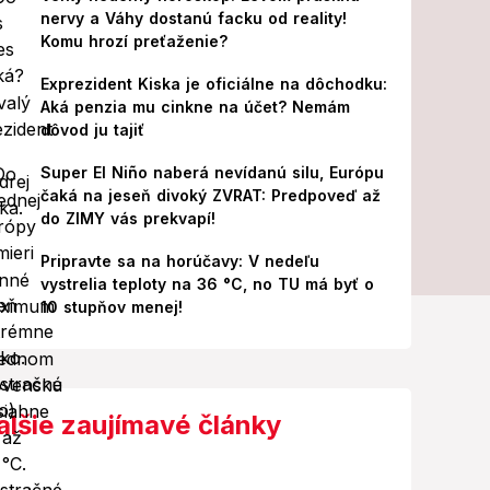
nervy a Váhy dostanú facku od reality!
Komu hrozí preťaženie?
Exprezident Kiska je oficiálne na dôchodku:
Aká penzia mu cinkne na účet? Nemám
dôvod ju tajiť
Super El Niño naberá nevídanú silu, Európu
čaká na jeseň divoký ZVRAT: Predpoveď až
do ZIMY vás prekvapí!
Pripravte sa na horúčavy: V nedeľu
vystrelia teploty na 36 °C, no TU má byť o
10 stupňov menej!
alšie zaujímavé články