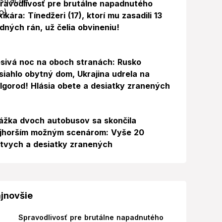
ravodlivosť pre brutálne napadnutého
xikára: Tínedžeri (17), ktorí mu zasadili 13
dných rán, už čelia obvineniu!
sivá noc na oboch stranách: Rusko
siahlo obytný dom, Ukrajina udrela na
lgorod! Hlásia obete a desiatky zranených
ážka dvoch autobusov sa skončila
jhorším možným scenárom: Vyše 20
tvych a desiatky zranených
jnovšie
Spravodlivosť pre brutálne napadnutého