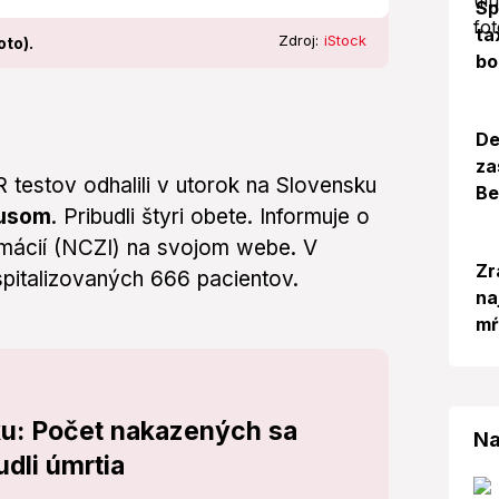
Sp
ta
Zdroj:
iStock
oto).
bo
De
za
testov odhalili v utorok na Slovensku
Be
rusom
. Pribudli štyri obete. Informuje o
mácií (NCZI) na svojom webe. V
Zr
pitalizovaných 666 pacientov.
na
mŕ
ku: Počet nakazených sa
Na
udli úmrtia