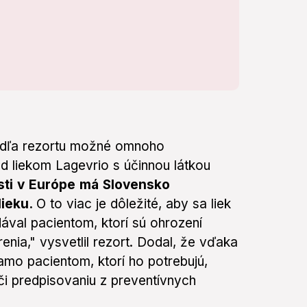
odľa rezortu možné omnoho
lad liekom Lagevrio s účinnou látkou
sti v Európe má Slovensko
lieku.
O to viac je dôležité, aby sa liek
dával pacientom, ktorí sú ohrození
ia," vysvetlil rezort. Dodal, že vďaka
amo pacientom, ktorí ho potrebujú,
či predpisovaniu z preventívnych