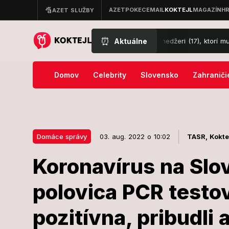
⏰
Aktuálne
re brutálne napadnutého taxikára: Tínedžeri (17), ktorí mu zasadili 13 
Domov
Celebrity
Slovensko
Zahraniči
Domáce správy
03. aug. 2022 o 10:02
TASR,
Kokte
Koronavírus na Sl
03. aug. 2022 o 10:02
Domáce správy
polovica PCR testo
Koronavírus 
pozitívna, pribudli 