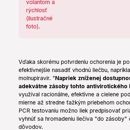
Vďaka skorému potvrdeniu ochorenia je p
efektívnejšie nasadiť vhodnú liečbu, naprík
molnupiravir. "
Napriek zníženej dostupno
adekvátne zásoby tohto antivirotického 
využíval racionálne, efektívne a cielene po
mierne až stredne ťažkým priebehom ochoren
PCR testovaniu možno liek predpisovať pri
vyhnúť sa hromadeniu liečiva "do zásoby" 
dôvodov.