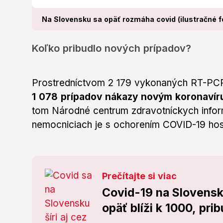
Na Slovensku sa opäť rozmáha covid (ilustračné f
Koľko pribudlo nových prípadov?
Prostredníctvom 2 179 vykonaných RT-PCR 
1 078 prípadov nákazy novým koronaví
tom Národné centrum zdravotníckych infor
nemocniciach je s ochorením COVID-19 hos
Prečítajte si viac
Covid-19 na Slovens
opäť blíži k 1000, prib