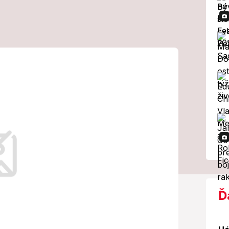
ôli Iránu:
 hovorí o 50 %
 Ktorých krajín
í.
Ď