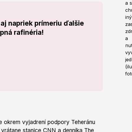
aj napriek prímeriu ďalšie
pná rafinéria!
e okrem vyjadrení podpory Teheránu
á vrátane stanice CNN a denníka The