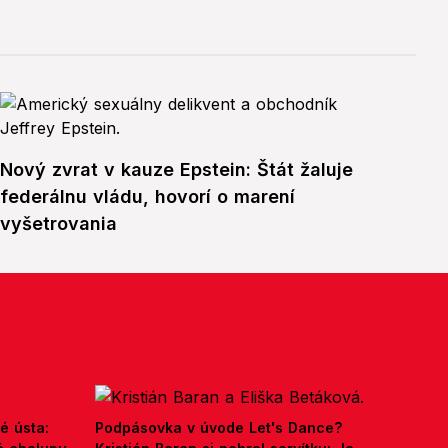
Nový zvrat v kauze Epstein: Štát žaluje
federálnu vládu, hovorí o marení
vyšetrovania
é ústa:
Podpásovka v úvode Let's Dance?