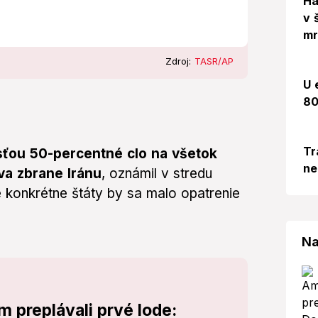
Há
v 
mr
Zdroj:
TASR/AP
U 
80
Tr
osťou 50-percentné clo na všetok
ne
va zbrane Iránu
, oznámil v stredu
 konkrétne štáty by sa malo opatrenie
Na
 preplávali prvé lode: