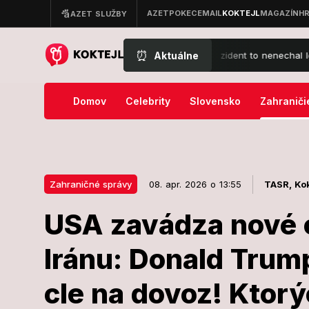
⏰
Aktuálne
úd prekazil Trumpovy veľké plány: Prezident to nenechal len tak
Domov
Celebrity
Slovensko
Zahraniči
Zahraničné správy
08. apr. 2026 o 13:55
TASR,
Kok
USA zavádza nové 
08. apr. 2026 o 13:55
Zahraničné správy
Iránu: Donald Trum
USA zavádza
cle na dovoz! Ktorý