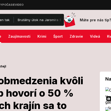
Máte pre nás tip
Brutálny útok na Jaromíra Soukupa: Skončil v nemocnici a je po operác
e
Zaujímavosti
Krimi
Šport
Zdravie
Videá
Kv
tejl
obmedzenia kvôli
Na
p hovorí o 50 %
 nové
ch krajín sa to