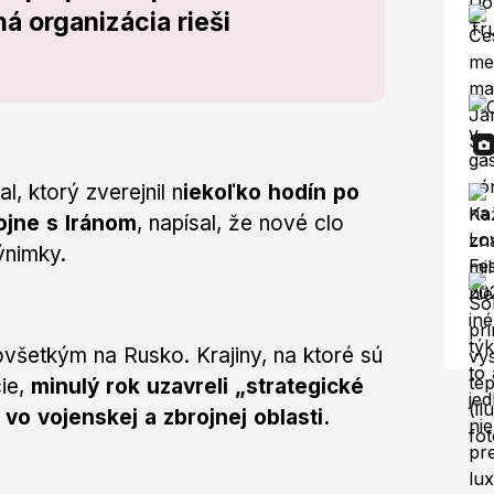
 organizácia rieši
l, ktorý zverejnil n
iekoľko hodín po
ojne s Iránom
, napísal, že nové clo
ýnimky.
ovšetkým na Rusko. Krajiny, na ktoré sú
ie,
minulý rok uzavreli „strategické
vo vojenskej a zbrojnej oblasti.