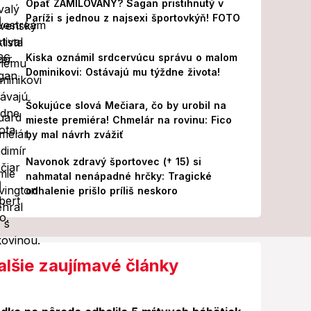
Opäť ZAMILOVANÝ? Sagan pristihnutý v
Paríži s jednou z najsexi športovkýň! FOTO
Kiska oznámil srdcervúcu správu o malom
Dominikovi: Ostávajú mu týždne života!
Šokujúce slová Mečiara, čo by urobil na
mieste premiéra! Chmelár na rovinu: Fico
by mal návrh zvážiť
Navonok zdravý športovec († 15) si
nahmatal nenápadné hrčky: Tragické
odhalenie prišlo príliš neskoro
alšie zaujímavé články