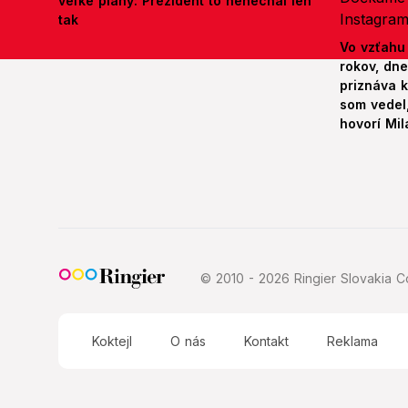
veľké plány: Prezident to nenechal len
tak
Vo vzťahu
rokov, dn
priznáva k
som vedel,
hovorí Mil
© 2010 - 2026 Ringier Slovakia Co
Koktejl
O nás
Kontakt
Reklama