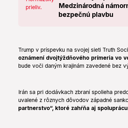
Medzinárodná námorná
bezpečnú plavbu
Trump v príspevku na svojej sieti Truth Socia
oznámení dvojtýždňového prímeria vo v
bude voči daným krajinám zavedené bez v
Irán sa pri dodávkach zbraní spolieha pred
uvalené z rôznych dôvodov západné sankc
partnerstvo“, ktoré zahŕňa aj spoluprácu 