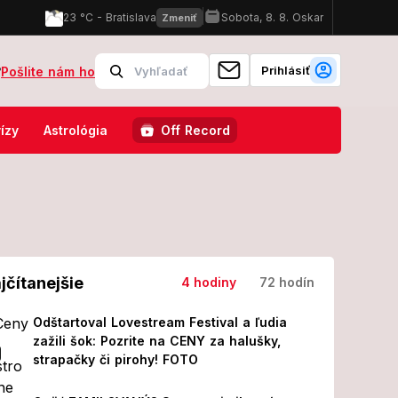
Prihlásiť
?
Pošlite nám ho
ii! Z jeho prvých slov MRAZÍ
Odštartoval Lovestream Festival a ľu
ízy
Astrológia
Off Record
jčítanejšie
4 hodiny
72 hodín
Odštartoval Lovestream Festival a ľudia
zažili šok: Pozrite na CENY za halušky,
strapačky či pirohy! FOTO