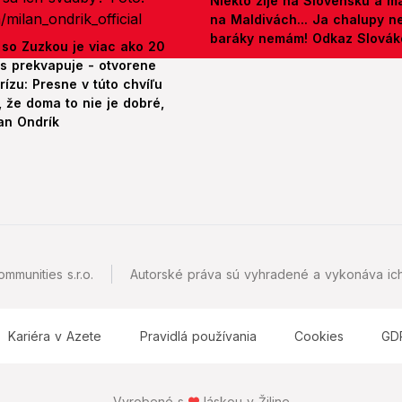
Niekto žije na Slovensku a m
na Maldivách... Ja chalupy 
baráky nemám! Odkaz Slová
 so Zuzkou je viac ako 20
es prekvapuje - otvorene
rízu: Presne v túto chvíľu
 že doma to nie je dobré,
an Ondrík
mmunities s.r.o.
Autorské práva sú vyhradené a vykonáva ich
Kariéra v Azete
Pravidlá používania
Cookies
GD
Vyrobené s
láskou v Žiline