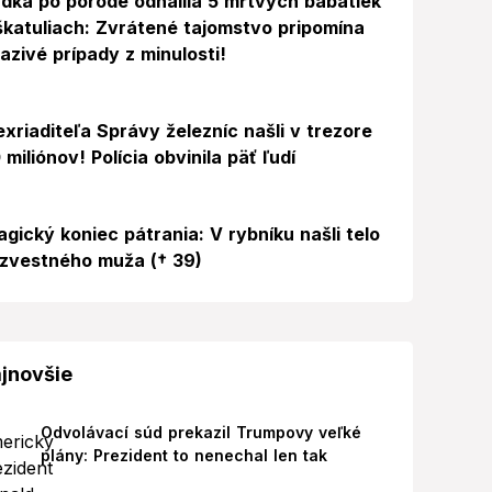
dka po pôrode odhalila 5 mŕtvych bábätiek
škatuliach: Zvrátené tajomstvo pripomína
azivé prípady z minulosti!
exriaditeľa Správy železníc našli v trezore
 miliónov! Polícia obvinila päť ľudí
agický koniec pátrania: V rybníku našli telo
zvestného muža († 39)
jnovšie
Odvolávací súd prekazil Trumpovy veľké
plány: Prezident to nenechal len tak