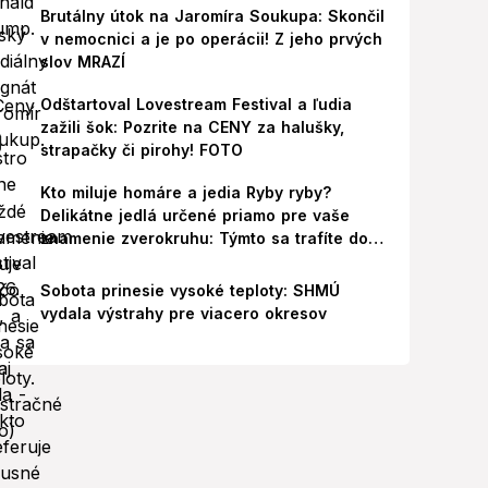
Brutálny útok na Jaromíra Soukupa: Skončil
v nemocnici a je po operácii! Z jeho prvých
slov MRAZÍ
Odštartoval Lovestream Festival a ľudia
zažili šok: Pozrite na CENY za halušky,
strapačky či pirohy! FOTO
Kto miluje homáre a jedia Ryby ryby?
Delikátne jedlá určené priamo pre vaše
znamenie zverokruhu: Týmto sa trafíte do
ich chutí!
Sobota prinesie vysoké teploty: SHMÚ
vydala výstrahy pre viacero okresov