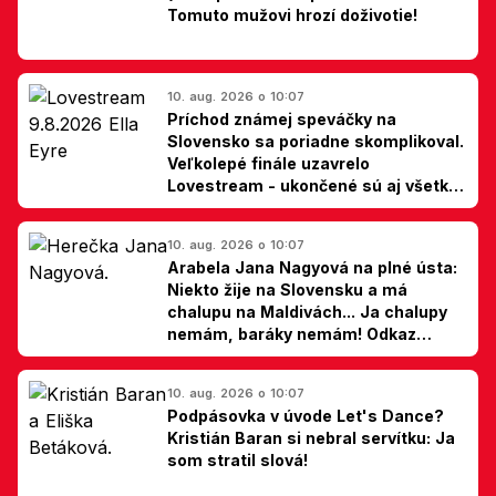
Tomuto mužovi hrozí doživotie!
10. aug. 2026 o 10:07
Príchod známej speváčky na
Slovensko sa poriadne skomplikoval.
Veľkolepé finále uzavrelo
Lovestream - ukončené sú aj všetky
špekulácie
10. aug. 2026 o 10:07
Arabela Jana Nagyová na plné ústa:
Niekto žije na Slovensku a má
chalupu na Maldivách... Ja chalupy
nemám, baráky nemám! Odkaz
Slovákom
10. aug. 2026 o 10:07
Podpásovka v úvode Let's Dance?
Kristián Baran si nebral servítku: Ja
som stratil slová!