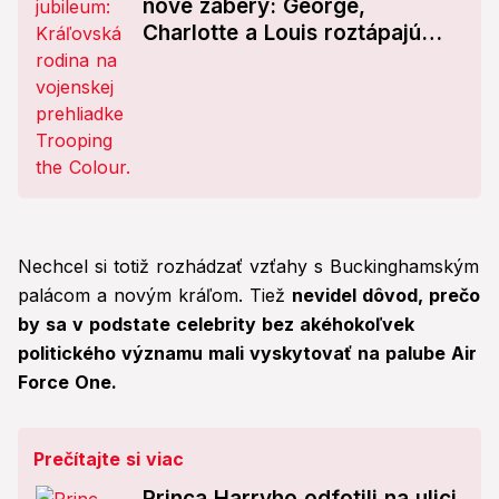
nové zábery: George,
Charlotte a Louis roztápajú
srdcia
Nechcel si totiž rozhádzať vzťahy s Buckinghamským
palácom a novým kráľom. Tiež
nevidel dôvod, prečo
by sa v podstate celebrity bez akéhokoľvek
politického významu mali vyskytovať na palube Air
Force One.
Prečítajte si viac
Princa Harryho odfotili na ulici