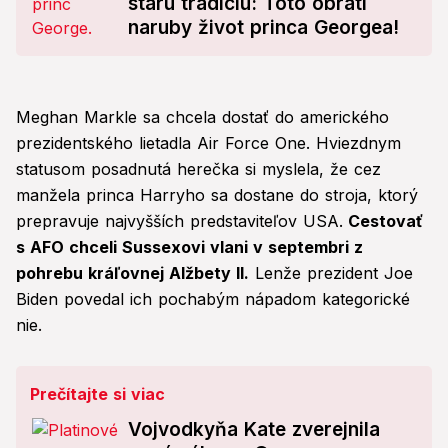
starú tradíciu: Toto obráti
naruby život princa Georgea!
Meghan Markle sa chcela dostať do amerického
prezidentského lietadla Air Force One. Hviezdnym
statusom posadnutá herečka si myslela, že cez
manžela princa Harryho sa dostane do stroja, ktorý
prepravuje najvyšších predstaviteľov USA.
Cestovať
s AFO chceli Sussexovi vlani v septembri z
pohrebu kráľovnej Alžbety II.
Lenže prezident Joe
Biden povedal ich pochabým nápadom kategorické
nie.
Prečítajte si viac
Vojvodkyňa Kate zverejnila