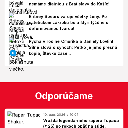
nemáme diaľnicu z Bratislavy do Košíc!
Britney Spears varuje všetky ženy: Po
estetickom zákroku bola štyri týždne s
deformovanou tvárou!
Pýcha v rodine Cmorika a Daniely Lovlin!
Silné slová o synoch: Peťko je jeho presná
kópia, Števko zase...
Odporúčame
10. aug. 2026 o 10:07
Vražda legendárneho rapera Tupaca
(† 25) po rokoch opäť na súde: