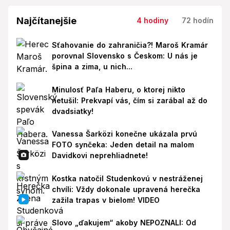
Najčítanejšie
4 hodiny
72 hodín
Sťahovanie do zahraničia?! Maroš Kramár
porovnal Slovensko s Českom: U nás je
špina a zima, u nich...
Minulosť Paľa Haberu, o ktorej nikto
netušil: Prekvapí vás, čím si zarábal až do
dvadsiatky!
Vanessa Šarközi konečne ukázala prvú
FOTO synčeka: Jeden detail na malom
Davidkovi neprehliadnete!
Kostka natočil Studenkovú v nestráženej
chvíli: Vždy dokonale upravená herečka
zažila trapas v bielom! VIDEO
Slovo „ďakujem“ akoby NEPOZNALI: Od