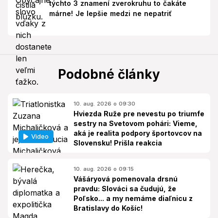
týchto 3 znamení zverokruhu to čakáte
márne! Je lepšie medzi ne nepatriť
Podobné články
10. aug. 2026 o 09:30
Hviezda Ruže pre nevestu po triumfe
sestry na Svetovom pohári: Vieme,
aká je realita podpory športovcov na
Video
Slovensku! Prišla reakcia
10. aug. 2026 o 09:15
Vášáryová pomenovala drsnú
pravdu: Slováci sa čudujú, že
Poľsko... a my nemáme diaľnicu z
Bratislavy do Košíc!