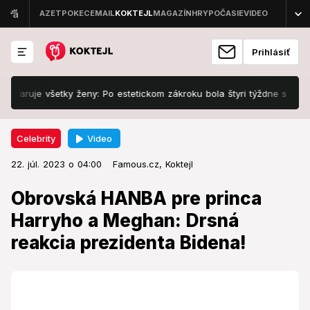
Prihlásiť
uje všetky ženy: Po estetickom zákroku bola štyri týždne s deformovan
Video
Celebrity
22. júl. 2023 o 04:00
Celebrity
22. júl. 2023 o 04:00
Obrovská HANBA pre princa
Famous.cz,
Koktejl
Harryho a Meghan: Drsná reakcia
Obrovská HANBA pre princa
prezidenta Bidena!
Harryho a Meghan: Drsná
reakcia prezidenta Bidena!
S takouto reakciou nerátali.