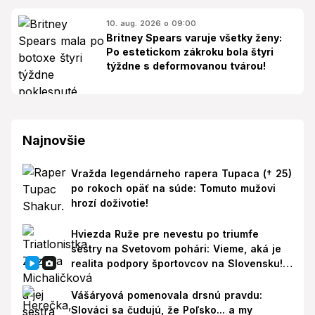
10. aug. 2026 o 09:00
Britney Spears varuje všetky ženy:
Po estetickom zákroku bola štyri
týždne s deformovanou tvárou!
Najnovšie
Vražda legendárneho rapera Tupaca († 25)
po rokoch opäť na súde: Tomuto mužovi
hrozí doživotie!
Hviezda Ruže pre nevestu po triumfe
sestry na Svetovom pohári: Vieme, aká je
realita podpory športovcov na Slovensku!
Prišla reakcia
Vášáryová pomenovala drsnú pravdu:
Slováci sa čudujú, že Poľsko... a my