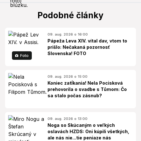
Podobné články
09. aug. 2026 o 16:00
Pápeža Leva XIV. vítal dav, vtom to
prišlo: Nečakaná pozornosť
Slovenska! FOTO
Foto
09. aug. 2026 o 15:00
Koniec zatĺkania! Nela Pocisková
prehovorila o svadbe s Tůmom: Čo
sa stalo počas zásnub?
09. aug. 2026 o 13:00
Noga so Skúcaným o veľkých
oslavách HZDS: Oni kúpili všetkých,
ale nás nie...tie peniaze nás