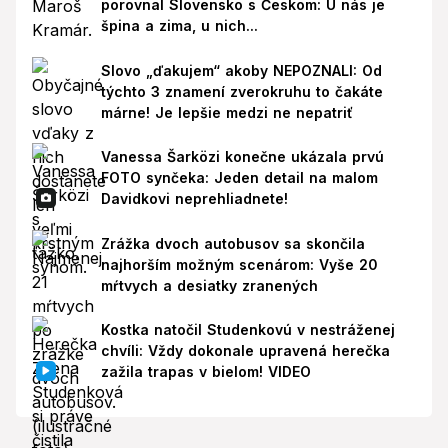
porovnal Slovensko s Českom: U nás je
špina a zima, u nich...
Slovo „ďakujem“ akoby NEPOZNALI: Od
týchto 3 znamení zverokruhu to čakáte
márne! Je lepšie medzi ne nepatriť
Vanessa Šarközi konečne ukázala prvú
FOTO synčeka: Jeden detail na malom
Davidkovi neprehliadnete!
Zrážka dvoch autobusov sa skončila
najhorším možným scenárom: Vyše 20
mŕtvych a desiatky zranených
Kostka natočil Studenkovú v nestráženej
chvíli: Vždy dokonale upravená herečka
zažila trapas v bielom! VIDEO