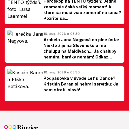
Horoskop na TENTO týždeň: Jedno
znamenie čaká veľký moment! A
ktoré sa musí viac zamerať na seba?
Pozrite sa...
10. aug. 2026 o 08:30
Arabela Jana Nagyová na plné ústa:
Niekto žije na Slovensku a má
chalupu na Maldivách... Ja chalupy
nemám, baráky nemám! Odkaz
Slovákom
10. aug. 2026 o 08:30
Podpásovka v úvode Let's Dance?
Kristián Baran si nebral servítku: Ja
som stratil slová!