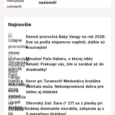
nezlomili!
Najnovšie
Desivé proroctvá Baby Vangy na rok 2026:
Dve sa podľa stúpencov naplnili, ďalšie sú
hrozivejšie!
Minulosť Paľa Haberu, o ktorej nikto
netušil: Prekvapí vás, čím si zarábal až do
dvadsiatky!
Horor pri Turanoch! Medvedica brutálne
dotrhala muža: Nekompromisná dohra pre
šelmu aj mláďatá
Obrovský žiaľ: Sara († 27) sa z plavby pri
známej dominante nevrátila, zahynula aj s
5-mesačnou dcérkou!