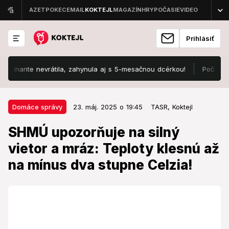
Prihlásiť
nante nevrátila, zahynula aj s 5-mesačnou dcérkou!
Počasie rozde
23. máj. 2025 o 19:45
Domáce správy
Domáce správy
23. máj. 2025 o 19:45
TASR,
Koktejl
SHMÚ upozorňuje na silný vietor a
SHMÚ upozorňuje na silný
mráz: Teploty klesnú až na mínus
vietor a mráz: Teploty klesnú až
dva stupne Celzia!
na mínus dva stupne Celzia!
Meteorológovia varujú pred ochladením.