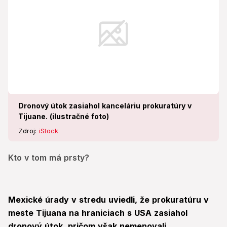
Dronový útok zasiahol kanceláriu prokuratúry v
Tijuane. (ilustračné foto)
Zdroj:
iStock
Kto v tom má prsty?
Mexické úrady v stredu uviedli, že prokuratúru v
meste Tijuana na hraniciach s USA zasiahol
dronový útok, pričom však nemenovali