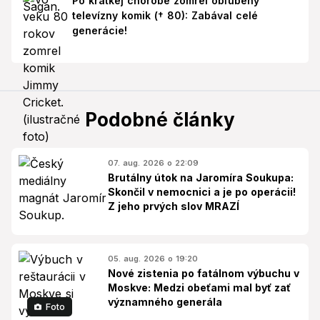
Po krátkej chorobe zomrel obľúbený
televízny komik († 80): Zabával celé
generácie!
Podobné články
07. aug. 2026 o 22:09
Brutálny útok na Jaromíra Soukupa:
Skončil v nemocnici a je po operácii!
Z jeho prvých slov MRAZÍ
05. aug. 2026 o 19:20
Nové zistenia po fatálnom výbuchu v
Moskve: Medzi obeťami mal byť zať
významného generála
Foto