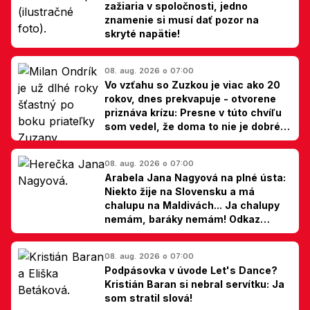
zažiaria v spoločnosti, jedno
znamenie si musí dať pozor na
skryté napätie!
08. aug. 2026 o 07:00
Vo vzťahu so Zuzkou je viac ako 20
rokov, dnes prekvapuje - otvorene
priznáva krízu: Presne v túto chvíľu
som vedel, že doma to nie je dobré,
hovorí Milan Ondrík
08. aug. 2026 o 07:00
Arabela Jana Nagyová na plné ústa:
Niekto žije na Slovensku a má
chalupu na Maldivách... Ja chalupy
nemám, baráky nemám! Odkaz
Slovákom
08. aug. 2026 o 07:00
Podpásovka v úvode Let's Dance?
Kristián Baran si nebral servítku: Ja
som stratil slová!