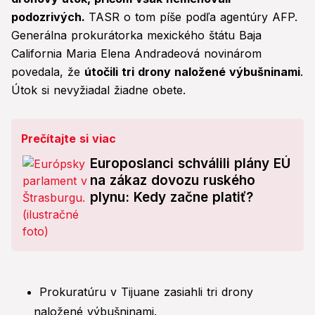
podozrivých.
TASR o tom píše podľa agentúry AFP.
Generálna prokurátorka mexického štátu Baja
California Maria Elena Andradeová novinárom
povedala, že
útočili tri drony naložené výbušninami
.
Útok si nevyžiadal žiadne obete.
Prečítajte si viac
Europoslanci schválili plány EÚ
na zákaz dovozu ruského
plynu: Kedy začne platiť?
Prokuratúru v Tijuane zasiahli tri drony
naložené výbušninami.