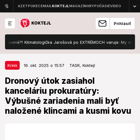
Prihlásiť
ravené?! Klimatologička Jarošová po EXTRÉMOCH varuje: My sme boli n
16. okt. 2025 o 15:57
Krimi
Krimi
16. okt. 2025 o 15:57
TASR,
Koktejl
Dronový útok zasiahol kanceláriu
Dronový útok zasiahol
prokuratúry: Výbušné zariadenia
kanceláriu prokuratúry:
mali byť naložené klincami a
Výbušné zariadenia mali byť
kusmi kovu
naložené klincami a kusmi kovu
Kto v tom má prsty?