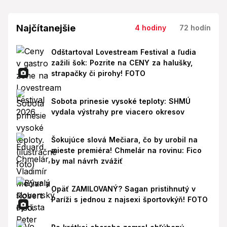
Najčítanejšie
4 hodiny
72 hodín
Odštartoval Lovestream Festival a ľudia
zažili šok: Pozrite na CENY za halušky,
strapačky či pirohy! FOTO
Sobota prinesie vysoké teploty: SHMÚ
vydala výstrahy pre viacero okresov
Šokujúce slová Mečiara, čo by urobil na
mieste premiéra! Chmelár na rovinu: Fico
by mal návrh zvážiť
Opäť ZAMILOVANÝ? Sagan pristihnutý v
Paríži s jednou z najsexi športovkýň! FOTO