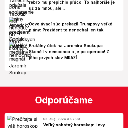
rebro mu prepichlo pľúco: To najhoršie je
už za mnou, ale...
Odvolávací súd prekazil Trumpovy veľké
plány: Prezident to nenechal len tak
Brutálny útok na Jaromíra Soukupa:
Skončil v nemocnici a je po operácii! Z
jeho prvých slov MRAZÍ
Odporúčame
08. aug. 2026 o 07:00
Veľký sobotný horoskop: Levy