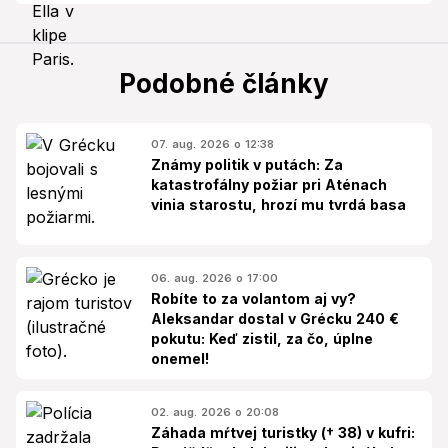
Podobné články
07. aug. 2026 o 12:38
Známy politik v putách: Za
katastrofálny požiar pri Aténach
vinia starostu, hrozí mu tvrdá basa
06. aug. 2026 o 17:00
Robíte to za volantom aj vy?
Aleksandar dostal v Grécku 240 €
pokutu: Keď zistil, za čo, úplne
onemel!
02. aug. 2026 o 20:08
Záhada mŕtvej turistky († 38) v kufri: