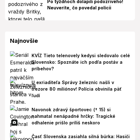
Po týždňoch dolapili podozrivého!
Neuveríte, čo povedal polícii
Najnovšie
KVÍZ Tieto telenovely kedysi sledovalo celé
Slovensko: Spoznáte ich podľa postáv a
príbehov?
U exriaditeľa Správy železníc našli v
trezore 80 miliónov! Polícia obvinila päť
ľudí
Navonok zdravý športovec († 15) si
nahmatal nenápadné hrčky: Tragické
odhalenie prišlo príliš neskoro
Časť Slovenska zasiahla silná búrka: Hasiči