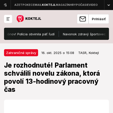
Prihlásiť
ov! Polícia obvinila päť ľudí
Navonok zdravý športovec († 15) si n
16. okt. 2025 o 15:08
Zahraničné správy
Zahraničné správy
16. okt. 2025 o 15:08
TASR,
Koktejl
Je rozhodnuté! Parlament
Je rozhodnuté! Parlament
schválili novelu zákona, ktorá
schválili novelu zákona, ktorá
povolí 13-hodinový pracovný čas
povolí 13-hodinový pracovný
Odbory zorganizovali tento mesiac dva generálne
čas
štrajky proti plánovanej reforme.