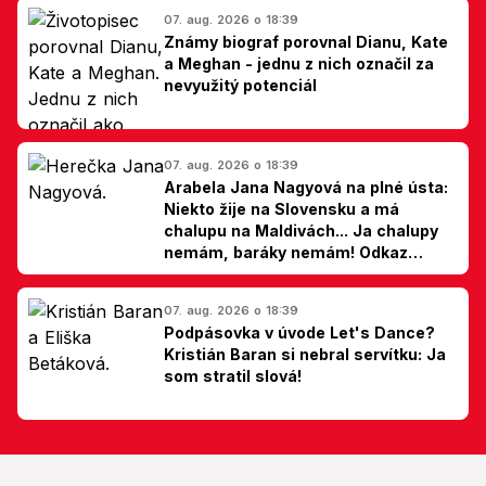
07. aug. 2026 o 18:39
Známy biograf porovnal Dianu, Kate
a Meghan - jednu z nich označil za
nevyužitý potenciál
07. aug. 2026 o 18:39
Arabela Jana Nagyová na plné ústa:
Niekto žije na Slovensku a má
chalupu na Maldivách... Ja chalupy
nemám, baráky nemám! Odkaz
Slovákom
07. aug. 2026 o 18:39
Podpásovka v úvode Let's Dance?
Kristián Baran si nebral servítku: Ja
som stratil slová!