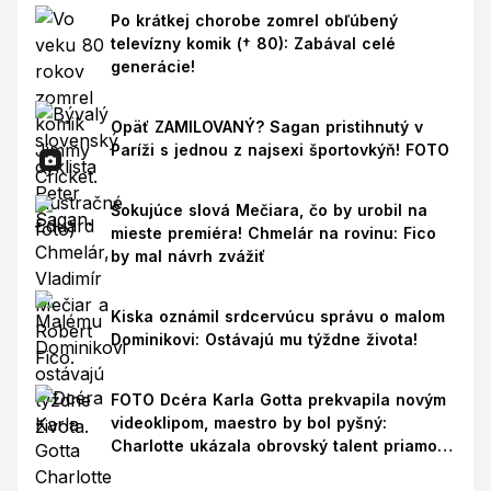
Po krátkej chorobe zomrel obľúbený
televízny komik († 80): Zabával celé
generácie!
Opäť ZAMILOVANÝ? Sagan pristihnutý v
Paríži s jednou z najsexi športovkýň! FOTO
Šokujúce slová Mečiara, čo by urobil na
mieste premiéra! Chmelár na rovinu: Fico
by mal návrh zvážiť
Kiska oznámil srdcervúcu správu o malom
Dominikovi: Ostávajú mu týždne života!
FOTO Dcéra Karla Gotta prekvapila novým
videoklipom, maestro by bol pyšný:
Charlotte ukázala obrovský talent priamo v
Paríži!