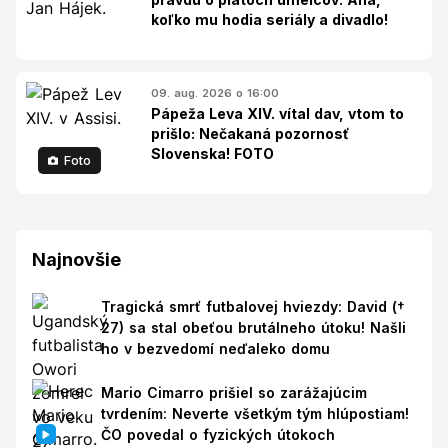
koľko mu hodia seriály a divadlo!
09. aug. 2026 o 16:00
Pápeža Leva XIV. vítal dav, vtom to
prišlo: Nečakaná pozornosť
Slovenska! FOTO
Foto
Najnovšie
Tragická smrť futbalovej hviezdy: David (†
27) sa stal obeťou brutálneho útoku! Našli
ho v bezvedomí neďaleko domu
Mario Cimarro prišiel so zarážajúcim
tvrdením: Neverte všetkým tým hlúpostiam!
ČO povedal o fyzických útokoch