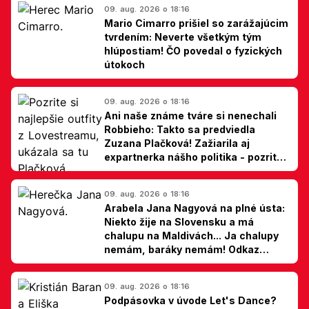
09. aug. 2026 o 18:16
Mario Cimarro prišiel so zarážajúcim
tvrdením: Neverte všetkým tým
hlúpostiam! ČO povedal o fyzických
útokoch
09. aug. 2026 o 18:16
Ani naše známe tváre si nenechali
Robbieho: Takto sa predviedla
Zuzana Plačková! Zažiarila aj
expartnerka nášho politika - pozrite
si TOP outfity z Lovestreamu
09. aug. 2026 o 18:16
Arabela Jana Nagyová na plné ústa:
Niekto žije na Slovensku a má
chalupu na Maldivách... Ja chalupy
nemám, baráky nemám! Odkaz
Slovákom
09. aug. 2026 o 18:16
Podpásovka v úvode Let's Dance?