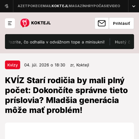
Prihlásiť
Pozrite, čo odhalila v odvážnom tope a minisukni!
Hustý čierny dym
04. júl. 2026 o 18:30
Kvízy
Kvízy
04. júl. 2026 o 18:30
zr,
Koktejl
KVÍZ Starí rodičia by mali plný
KVÍZ Starí rodičia by mali plný
počet: Dokončíte správne tieto
počet: Dokončíte správne tieto
príslovia? Mladšia generácia môže
príslovia? Mladšia generácia
mať problém!
môže mať problém!
Ako hlboko máte v pamäti zakorenené známe
slovenské príslovia?