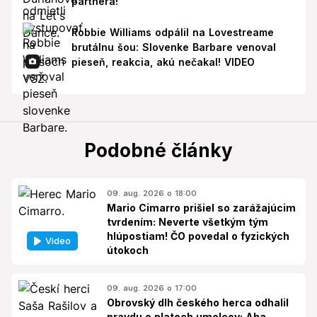
partnera!
Robbie Williams odpálil na Lovestreame
brutálnu šou: Slovenke Barbare venoval
pieseň, reakcia, akú nečakal! VIDEO
Podobné články
09. aug. 2026 o 18:00
Mario Cimarro prišiel so zarážajúcim
tvrdením: Neverte všetkým tým
hlúpostiam! ČO povedal o fyzických
Video
útokoch
09. aug. 2026 o 17:00
Obrovský dlh českého herca odhalil
pravdu o platoch umelcov: Aha,