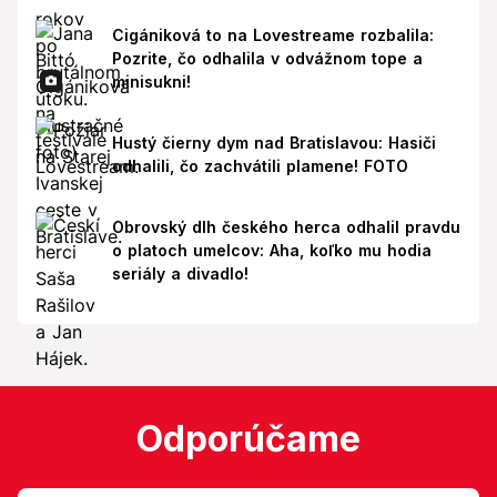
Cigániková to na Lovestreame rozbalila:
Pozrite, čo odhalila v odvážnom tope a
minisukni!
Hustý čierny dym nad Bratislavou: Hasiči
odhalili, čo zachvátili plamene! FOTO
Obrovský dlh českého herca odhalil pravdu
o platoch umelcov: Aha, koľko mu hodia
seriály a divadlo!
Odporúčame