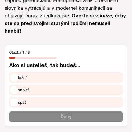
naprieč generáciami. Postupne sa však z bežného
slovníka vytrácajú a v modernej komunikácii sa
objavujú čoraz zriedkavejšie.
Overte si v
kvíze
, či by
ste sa pred svojimi starými rodičmi nemuseli
hanbiť!