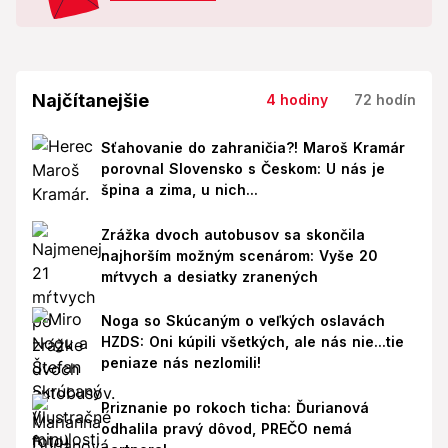
Najčítanejšie
4 hodiny
72 hodín
Sťahovanie do zahraničia?! Maroš Kramár
porovnal Slovensko s Českom: U nás je
špina a zima, u nich...
Zrážka dvoch autobusov sa skončila
najhorším možným scenárom: Vyše 20
mŕtvych a desiatky zranených
Noga so Skúcaným o veľkých oslavách
HZDS: Oni kúpili všetkých, ale nás nie...tie
peniaze nás nezlomili!
Priznanie po rokoch ticha: Ďurianová
odhalila pravý dôvod, PREČO nemá