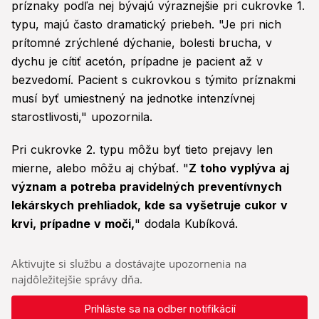
príznaky podľa nej bývajú výraznejšie pri cukrovke 1.
typu, majú často dramatický priebeh. "Je pri nich
prítomné zrýchlené dýchanie, bolesti brucha, v
dychu je cítiť acetón, prípadne je pacient až v
bezvedomí. Pacient s cukrovkou s týmito príznakmi
musí byť umiestnený na jednotke intenzívnej
starostlivosti," upozornila.
Pri cukrovke 2. typu môžu byť tieto prejavy len
mierne, alebo môžu aj chýbať. "
Z toho vyplýva aj
význam a potreba pravidelných preventívnych
lekárskych prehliadok, kde sa vyšetruje cukor v
krvi, prípadne v moči,
" dodala Kubíková.
Aktivujte si službu a dostávajte upozornenia na
najdôležitejšie správy dňa.
Prihláste sa na odber notifikácií