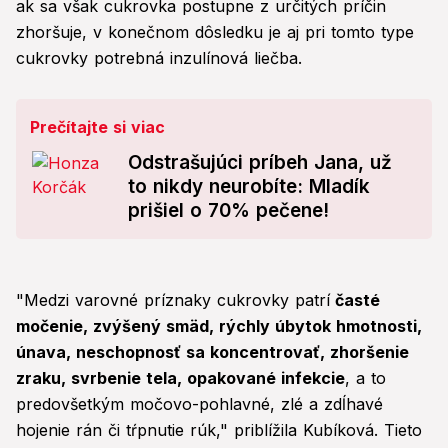
ak sa však cukrovka postupne z určitých príčin
zhoršuje, v konečnom dôsledku je aj pri tomto type
cukrovky potrebná inzulínová liečba.
Prečítajte si viac
Odstrašujúci príbeh Jana, už
to nikdy neurobíte: Mladík
prišiel o 70% pečene!
"Medzi varovné príznaky cukrovky patrí
časté
močenie, zvýšený smäd, rýchly úbytok hmotnosti,
únava, neschopnosť sa koncentrovať, zhoršenie
zraku, svrbenie tela, opakované infekcie
, a to
predovšetkým močovo-pohlavné, zlé a zdĺhavé
hojenie rán či tŕpnutie rúk," priblížila Kubíková. Tieto