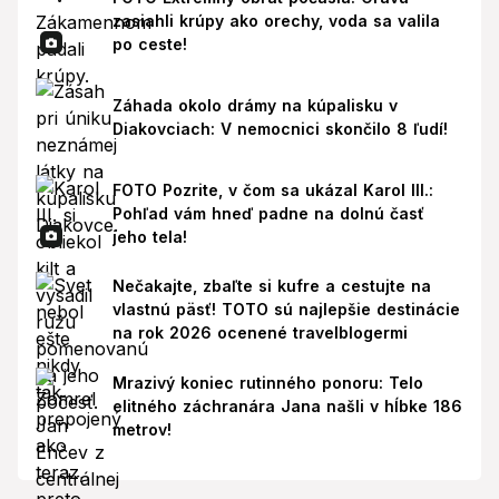
zasiahli krúpy ako orechy, voda sa valila
po ceste!
Záhada okolo drámy na kúpalisku v
Diakovciach: V nemocnici skončilo 8 ľudí!
FOTO Pozrite, v čom sa ukázal Karol III.:
Pohľad vám hneď padne na dolnú časť
jeho tela!
Nečakajte, zbaľte si kufre a cestujte na
vlastnú päsť! TOTO sú najlepšie destinácie
na rok 2026 ocenené travelblogermi
Mrazivý koniec rutinného ponoru: Telo
elitného záchranára Jana našli v hĺbke 186
metrov!