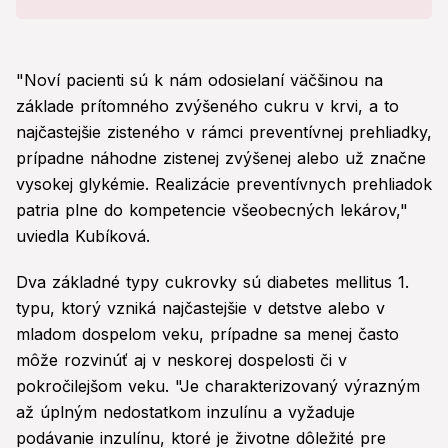
"Noví pacienti sú k nám odosielaní väčšinou na
základe prítomného zvýšeného cukru v krvi, a to
najčastejšie zisteného v rámci preventívnej prehliadky,
prípadne náhodne zistenej zvýšenej alebo už značne
vysokej glykémie. Realizácie preventívnych prehliadok
patria plne do kompetencie všeobecných lekárov,"
uviedla Kubíková.
Dva základné typy cukrovky sú diabetes mellitus 1.
typu, ktorý vzniká najčastejšie v detstve alebo v
mladom dospelom veku, prípadne sa menej často
môže rozvinúť aj v neskorej dospelosti či v
pokročilejšom veku. "Je charakterizovaný výrazným
až úplným nedostatkom inzulínu a vyžaduje
podávanie inzulínu, ktoré je životne dôležité pre