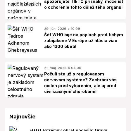
spozorujete TIETO príznaky, môže ísť
o ochorenie tohto dôležitého orgánu!
29. jún. 2026 o 10:09
Šéf WHO bije na poplach pred tichým
zabijakom: V Európe už hlásia viac
ako 1300 obetí!
21. máj. 2026 o 04:00
Počuli ste už o regulovanom
nervovom systéme? Zachráni vás
nielen pred vyhorením, ale aj pred
civilizačnými chorobami!
Najnovšie
FOTO Extrémny obrat počasia: Oravu