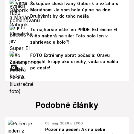
Šokujúce slová Ivany Gáborík o vzťahu s
Mariánom: Ja som bola úplne na dne!
Druhýkrát by do toho nešla
To najhoršie ešte len PRÍDE! Extrémne El
Niño naberá na sile: Toto bolo len v
zahrievacie kolo?!
FOTO Extrémny obrat počasia: Oravu
zasiahli krúpy ako orechy, voda sa valila
po ceste!
Podobné články
03. aug. 2026 o 21:00
Pozor na pečeň: Ak na sebe