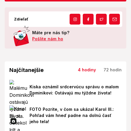
Zdieľať
Máte pre nás tip?
Pošlite nám ho
Najčítanejšie
4 hodiny
72 hodín
Kiska oznámil srdcervúcu správu o malom
Dominikovi: Ostávajú mu týždne života!
FOTO Pozrite, v čom sa ukázal Karol III.:
Pohľad vám hneď padne na dolnú časť
jeho tela!