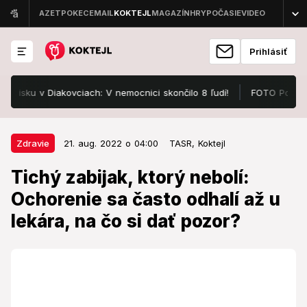
Prihlásiť
 v Diakovciach: V nemocnici skončilo 8 ľudí!
FOTO Pozrite, v čom
21. aug. 2022 o 04:00
Zdravie
Zdravie
21. aug. 2022 o 04:00
TASR,
Koktejl
Tichý zabijak, ktorý nebolí:
Tichý zabijak, ktorý nebolí:
Ochorenie sa často odhalí až u
Ochorenie sa často odhalí až u
lekára, na čo si dať pozor?
lekára, na čo si dať pozor?
Zlá životospráva, nedostatok fyzickej aktivity, obezita,
rodinná záťaž, stres, vek i fajčenie sa môžu podpísať
pod vznik ochorenia.