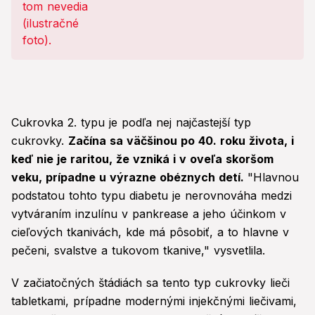
Cukrovka 2. typu je podľa nej najčastejší typ
cukrovky.
Začína sa väčšinou po 40. roku života, i
keď nie je raritou, že vzniká i v oveľa skoršom
veku, prípadne u výrazne obéznych detí.
"Hlavnou
podstatou tohto typu diabetu je nerovnováha medzi
vytváraním inzulínu v pankrease a jeho účinkom v
cieľových tkanivách, kde má pôsobiť, a to hlavne v
pečeni, svalstve a tukovom tkanive," vysvetlila.
V začiatočných štádiách sa tento typ cukrovky lieči
tabletkami, prípadne modernými injekčnými liečivami,