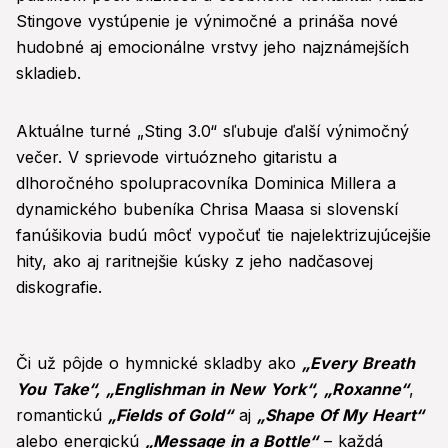
Stingove vystúpenie je výnimočné a prináša nové
hudobné aj emocionálne vrstvy jeho najznámejších
skladieb.
Aktuálne turné „Sting 3.0“ sľubuje ďalší výnimočný
večer. V sprievode virtuózneho gitaristu a
dlhoročného spolupracovníka Dominica Millera a
dynamického bubeníka Chrisa Maasa si slovenskí
fanúšikovia budú môcť vypočuť tie najelektrizujúcejšie
hity, ako aj raritnejšie kúsky z jeho nadčasovej
diskografie.
Či už pôjde o hymnické skladby ako
„Every Breath
You Take“,
„Englishman in New York“,
„Roxanne“
,
romantickú
„Fields of Gold“
aj
„Shape Of My Heart“
alebo energickú
„Message in a Bottle“
– každá