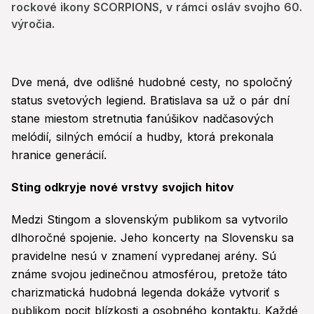
rockové ikony SCORPIONS, v rámci osláv svojho 60.
výročia.
Dve mená, dve odlišné hudobné cesty, no spoločný
status svetových legiend. Bratislava sa už o pár dní
stane miestom stretnutia fanúšikov nadčasových
melódií, silných emócií a hudby, ktorá prekonala
hranice generácií.
Sting odkryje nové vrstvy svojich hitov
Medzi Stingom a slovenským publikom sa vytvorilo
dlhoročné spojenie. Jeho koncerty na Slovensku sa
pravidelne nesú v znamení vypredanej arény. Sú
známe svojou jedinečnou atmosférou, pretože táto
charizmatická hudobná legenda dokáže vytvoriť s
publikom pocit blízkosti a osobného kontaktu. Každé