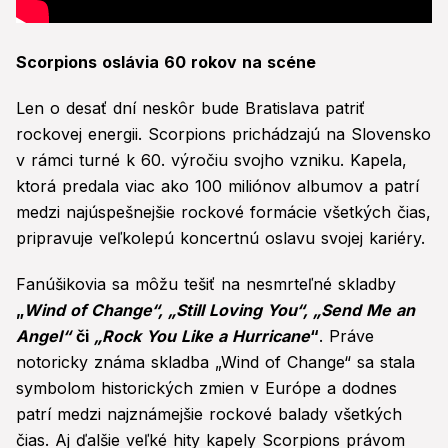
Scorpions oslávia 60 rokov na scéne
Len o desať dní neskôr bude Bratislava patriť
rockovej energii. Scorpions prichádzajú na Slovensko
v rámci turné k 60. výročiu svojho vzniku. Kapela,
ktorá predala viac ako 100 miliónov albumov a patrí
medzi najúspešnejšie rockové formácie všetkých čias,
pripravuje veľkolepú koncertnú oslavu svojej kariéry.
Fanúšikovia sa môžu tešiť na nesmrteľné skladby
„
Wind of Change“, „Still Loving You“, „Send Me an
Angel“
či
„Rock You Like a Hurricane
“
. Práve
notoricky známa skladba „Wind of Change“ sa stala
symbolom historických zmien v Európe a dodnes
patrí medzi najznámejšie rockové balady všetkých
čias. Aj ďalšie veľké hity kapely Scorpions právom