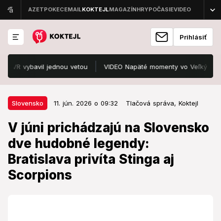
Prihlásiť
bavil jednou vetou
VIDEO Napäté momenty vo Veľkých Levároch sa 
11. jún. 2026 o 09:32
Slovensko
Slovensko
11. jún. 2026 o 09:32
Tlačová správa,
Koktejl
V júni prichádzajú na Slovensko
V júni prichádzajú na Slovensko
dve hudobné legendy: Bratislava
dve hudobné legendy:
privíta Stinga aj Scorpions
Bratislava privíta Stinga aj
Slovenských fanúšikov čaká mimoriadny koncertný
Scorpions
mesiac. Bratislava privíta v priebehu niekoľkých dní
dve hudobné legendy, ktoré už desaťročia formujú
svetovú hudobnú scénu. 20. júna vystúpi v Bratislave
britský spevák, skladateľ a držiteľ mnohých