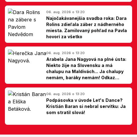
06. aug. 2026 o 13:20
Najočakávanejšia svadba roka: Dara
Rolins zdieľala záber z nádherného
miesta. Zamilovaný pohľad na Pavla
hovorí za všetko
06. aug. 2026 o 13:20
Arabela Jana Nagyová na plné ústa:
Niekto žije na Slovensku a má
chalupu na Maldivách... Ja chalupy
nemám, baráky nemám! Odkaz
Slovákom
06. aug. 2026 o 13:20
Podpásovka v úvode Let's Dance?
Kristián Baran si nebral servítku: Ja
som stratil slová!