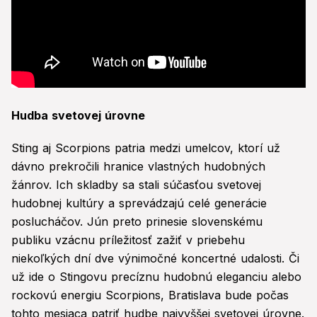
Hudba svetovej úrovne
Sting aj Scorpions patria medzi umelcov, ktorí už
dávno prekročili hranice vlastných hudobných
žánrov. Ich skladby sa stali súčasťou svetovej
hudobnej kultúry a sprevádzajú celé generácie
poslucháčov. Jún preto prinesie slovenskému
publiku vzácnu príležitosť zažiť v priebehu
niekoľkých dní dve výnimočné koncertné udalosti. Či
už ide o Stingovu precíznu hudobnú eleganciu alebo
rockovú energiu Scorpions, Bratislava bude počas
tohto mesiaca patriť hudbe najvyššej svetovej úrovne.