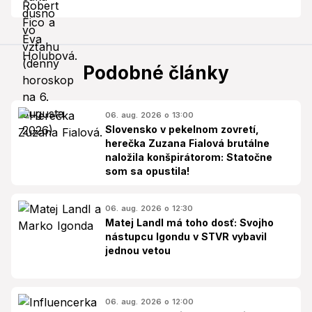
Podobné články
06. aug. 2026 o 13:00
Slovensko v pekelnom zovretí,
herečka Zuzana Fialová brutálne
naložila konšpirátorom: Statočne
som sa opustila!
06. aug. 2026 o 12:30
Matej Landl má toho dosť: Svojho
nástupcu Igondu v STVR vybavil
jednou vetou
06. aug. 2026 o 12:00