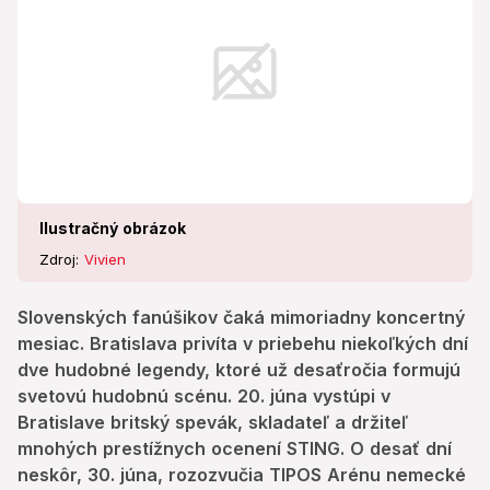
prestížnych ocenení STING. O desať dní neskôr, 30.
júna, rozozvučia TIPOS Arénu nemecké rockové
ikony SCORPIONS, v rámci osláv svojho 60. výročia.
Ilustračný obrázok
Zdroj:
Vivien
Slovenských fanúšikov čaká mimoriadny koncertný
mesiac. Bratislava privíta v priebehu niekoľkých dní
dve hudobné legendy, ktoré už desaťročia formujú
svetovú hudobnú scénu. 20. júna vystúpi v
Bratislave britský spevák, skladateľ a držiteľ
mnohých prestížnych ocenení STING. O desať dní
neskôr, 30. júna, rozozvučia TIPOS Arénu nemecké