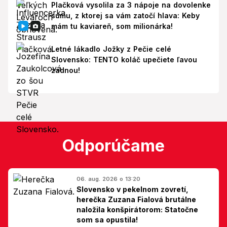
Plačková vysolila za 3 nápoje na dovolenke
sumu, z ktorej sa vám zatočí hlava: Keby
mám tu kaviareň, som milionárka!
Letné lákadlo Jožky z Pečie celé
Slovensko: TENTO koláč upečiete ľavou
zadnou!
Odporúčame
06. aug. 2026 o 13:20
Slovensko v pekelnom zovretí,
herečka Zuzana Fialová brutálne
naložila konšpirátorom: Statočne
som sa opustila!