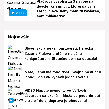
Plačková vysolila za 3 nápoje na
dovolenke sumu, z ktorej sa vám
zatočí hlava: Keby mám tu kaviareň,
Video
som milionárka!
Najnovšie
Slovensko v pekelnom zovretí, herečka
Zuzana Fialová brutálne naložila
konšpirátorom: Statočne som sa opustila!
Matej Landl má toho dosť: Svojho nástupcu
Igondu v STVR vybavil jednou vetou
VIDEO Napäté momenty vo Veľkých
Levároch sa skončili: Muža sa podarilo dať
z trolejí dole, doprava je obnovená!