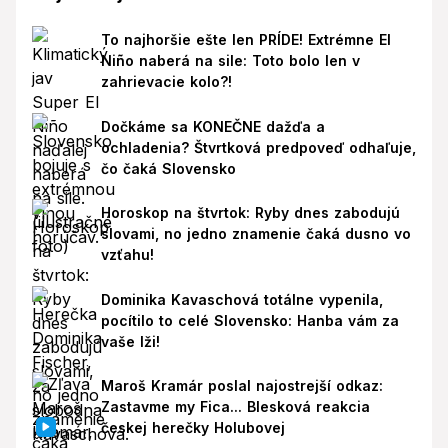
To najhoršie ešte len PRÍDE! Extrémne El
Niño naberá na sile: Toto bolo len v
zahrievacie kolo?!
Dočkáme sa KONEČNE dažďa a
ochladenia? Štvrtková predpoveď odhaľuje,
čo čaká Slovensko
Horoskop na štvrtok: Ryby dnes zabodujú
slovami, no jedno znamenie čaká dusno vo
vzťahu!
Dominika Kavaschová totálne vypenila,
pocítilo to celé Slovensko: Hanba vám za
vaše lži!
Maroš Kramár poslal najostrejší odkaz:
Zastavme my Fica... Blesková reakcia
českej herečky Holubovej