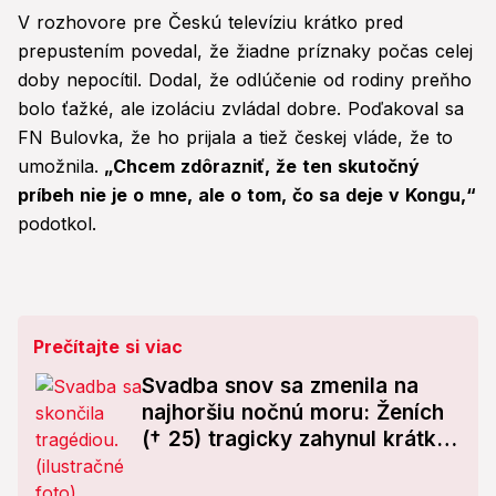
V rozhovore pre Českú televíziu krátko pred
prepustením povedal, že žiadne príznaky počas celej
doby nepocítil. Dodal, že odlúčenie od rodiny preňho
bolo ťažké, ale izoláciu zvládal dobre. Poďakoval sa
FN Bulovka, že ho prijala a tiež českej vláde, že to
umožnila.
„Chcem zdôrazniť, že ten skutočný
príbeh nie je o mne, ale o tom, čo sa deje v Kongu,“
podotkol.
Prečítajte si viac
Svadba snov sa zmenila na
najhoršiu nočnú moru: Ženích
(† 25) tragicky zahynul krátko
po obrade!