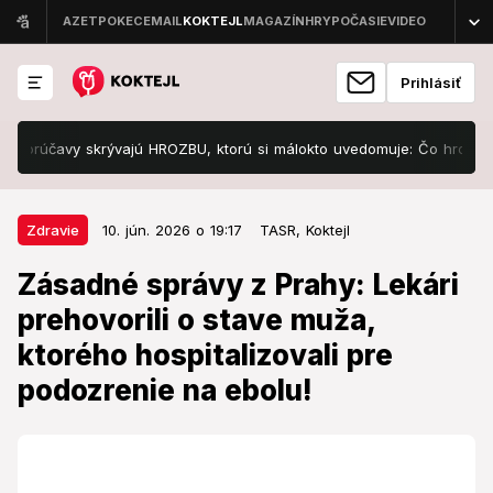
Prihlásiť
účavy skrývajú HROZBU, ktorú si málokto uvedomuje: Čo hrozí Európe
10. jún. 2026 o 19:17
Zdravie
Zdravie
10. jún. 2026 o 19:17
TASR,
Koktejl
Zásadné správy z Prahy: Lekári
Zásadné správy z Prahy: Lekári
prehovorili o stave muža, ktorého
prehovorili o stave muža,
hospitalizovali pre podozrenie na
ktorého hospitalizovali pre
ebolu!
podozrenie na ebolu!
V karanténe bol 21 dní.