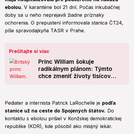
ebolou
. V karanténe bol 21 dní. Počas inkubačnej
doby sa u neho neprejavili žiadne príznaky
ochorenia. O prepustení informovala stanica ČT24,
píše spravodajkyňa TASR v Prahe.
Prečítajte si viac
Princ William šokuje
radikálnym plánom: Týmto
chce zmeniť životy tisícov
ľudí, no vyvolal tým ostrú
debatu!
Pediater a internista Patrick LaRochelle je
podľa
stanice už na ceste do Spojených štátov.
Do
kontaktu s ebolou prišiel v Konžskej demokratickej
republike (KDR), kde pôsobil ako misijný lekár.