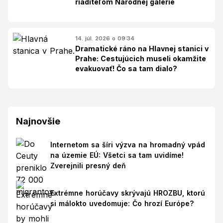
riaditeľom Národnej galérie
14. júl. 2026 o 09:34
Dramatické ráno na Hlavnej stanici v
Prahe: Cestujúcich museli okamžite
evakuovať! Čo sa tam dialo?
Najnovšie
Internetom sa šíri výzva na hromadný vpád
na územie EÚ: Všetci sa tam uvidíme!
Zverejnili presný deň
Extrémne horúčavy skrývajú HROZBU, ktorú
si málokto uvedomuje: Čo hrozí Európe?