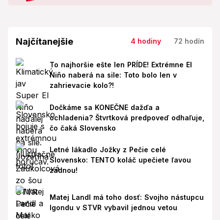
Najčítanejšie
4 hodiny
72 hodín
To najhoršie ešte len PRÍDE! Extrémne El
Niño naberá na sile: Toto bolo len v
zahrievacie kolo?!
Dočkáme sa KONEČNE dažďa a
ochladenia? Štvrtková predpoveď odhaľuje,
čo čaká Slovensko
Letné lákadlo Jožky z Pečie celé
Slovensko: TENTO koláč upečiete ľavou
zadnou!
Matej Landl má toho dosť: Svojho nástupcu
Igondu v STVR vybavil jednou vetou