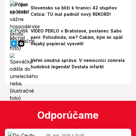
Slovensko sa blíži k hranici 42 stupňov
Celzia: TU mal padnúť nový REKORD!
VIDEO PEKLO v Bratislave, poslanec Sabo
pení: Pohodinda, nie? Čakám, kým mi opäť
nejaký popierač vysvetlí
Veľmi smutná správa: V nemocnici zomrela
hudobná legenda! Dostala infarkt
Odporúčame
06. aug. 2026 o 15:08