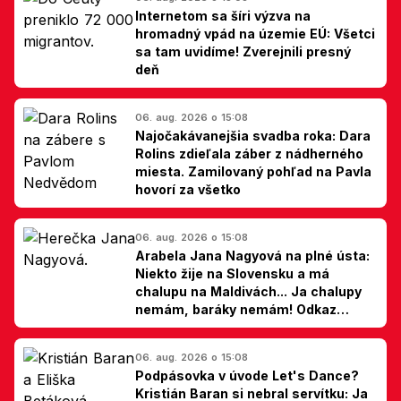
Internetom sa šíri výzva na
hromadný vpád na územie EÚ: Všetci
sa tam uvidíme! Zverejnili presný
deň
06. aug. 2026 o 15:08
Najočakávanejšia svadba roka: Dara
Rolins zdieľala záber z nádherného
miesta. Zamilovaný pohľad na Pavla
hovorí za všetko
06. aug. 2026 o 15:08
Arabela Jana Nagyová na plné ústa:
Niekto žije na Slovensku a má
chalupu na Maldivách... Ja chalupy
nemám, baráky nemám! Odkaz
Slovákom
06. aug. 2026 o 15:08
Podpásovka v úvode Let's Dance?
Kristián Baran si nebral servítku: Ja