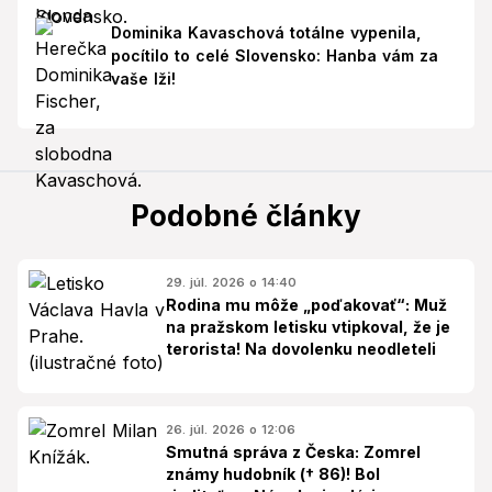
Dominika Kavaschová totálne vypenila,
pocítilo to celé Slovensko: Hanba vám za
vaše lži!
Podobné články
29. júl. 2026 o 14:40
Rodina mu môže „poďakovať“: Muž
na pražskom letisku vtipkoval, že je
terorista! Na dovolenku neodleteli
26. júl. 2026 o 12:06
Smutná správa z Česka: Zomrel
známy hudobník († 86)! Bol