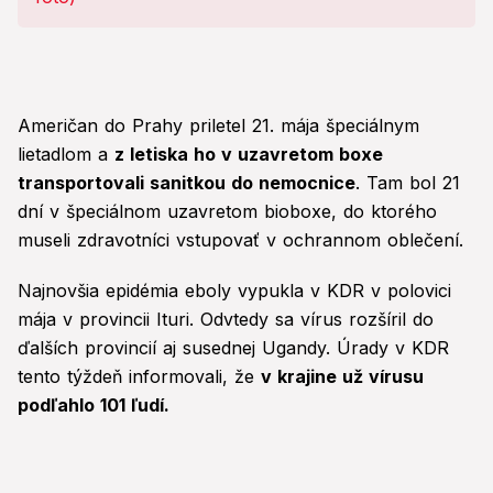
Američan do Prahy priletel 21. mája špeciálnym
lietadlom a
z letiska ho v uzavretom boxe
transportovali sanitkou do nemocnice
. Tam bol 21
dní v špeciálnom uzavretom bioboxe, do ktorého
museli zdravotníci vstupovať v ochrannom oblečení.
Najnovšia epidémia eboly vypukla v KDR v polovici
mája v provincii Ituri. Odvtedy sa vírus rozšíril do
ďalších provincií aj susednej Ugandy. Úrady v KDR
tento týždeň informovali, že
v krajine už vírusu
podľahlo 101 ľudí.