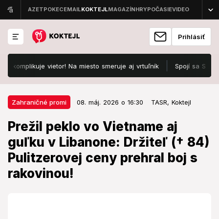
Prihlásiť
mplikuje vietor! Na miesto smeruje aj vrtuľník
Spojí sa SNS pred v
08. máj. 2026 o 16:30
Zahraničné promi
Zahraničné promi
08. máj. 2026 o 16:30
TASR,
Koktejl
Prežil peklo vo Vietname aj guľku
Prežil peklo vo Vietname aj
v Libanone: Držiteľ († 84)
guľku v Libanone: Držiteľ († 84)
Pulitzerovej ceny prehral boj s
Pulitzerovej ceny prehral boj s
rakovinou!
rakovinou!
Odišiel muž, ktorý odhalil volebný podvod a utekal z
padajúceho Saigonu.