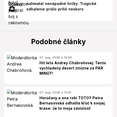
nahmatal nenápadné hrčky: Tragické
odhalenie prišlo príliš neskoro
Podobné články
07. aug. 2026 o 15:00
Hit leta Andrey Chabroňovej: Tento
vychladený dezert zmizne za PÁR
MINÚT!
07. aug. 2026 o 11:30
Horúčavy a ona robí TOTO? Petra
Bernasovská odhalila kľúč k svojej
kráse: Je to moja závislosť