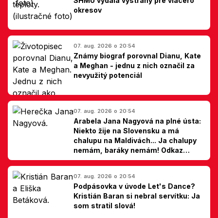
SHMÚ vydala výstrahy pre viacero
okresov
07. aug. 2026 o 20:54
Známy biograf porovnal Dianu, Kate
a Meghan - jednu z nich označil za
nevyužitý potenciál
07. aug. 2026 o 20:54
Arabela Jana Nagyová na plné ústa:
Niekto žije na Slovensku a má
chalupu na Maldivách... Ja chalupy
nemám, baráky nemám! Odkaz
Slovákom
07. aug. 2026 o 20:54
Podpásovka v úvode Let's Dance?
Kristián Baran si nebral servítku: Ja
som stratil slová!