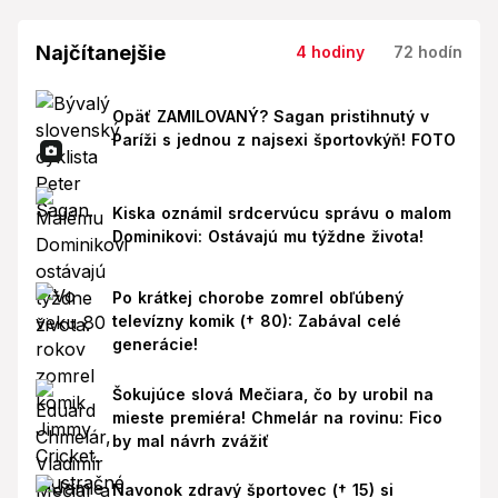
Najčítanejšie
4 hodiny
72 hodín
Opäť ZAMILOVANÝ? Sagan pristihnutý v
Paríži s jednou z najsexi športovkýň! FOTO
Kiska oznámil srdcervúcu správu o malom
Dominikovi: Ostávajú mu týždne života!
Po krátkej chorobe zomrel obľúbený
televízny komik († 80): Zabával celé
generácie!
Šokujúce slová Mečiara, čo by urobil na
mieste premiéra! Chmelár na rovinu: Fico
by mal návrh zvážiť
Navonok zdravý športovec († 15) si