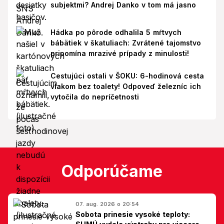
subjektmi? Andrej Danko v tom má jasno
Hádka po pôrode odhalila 5 mŕtvych
bábätiek v škatuliach: Zvrátené tajomstvo
pripomína mrazivé prípady z minulosti!
Cestujúci ostali v ŠOKU: 6-hodinová cesta
vlakom bez toalety! Odpoveď železníc ich
vytočila do nepríčetnosti
Odporúčame
07. aug. 2026 o 20:54
Sobota prinesie vysoké teploty: