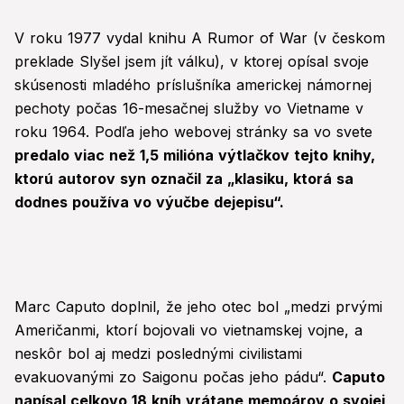
V roku 1977 vydal knihu A Rumor of War (v českom
preklade Slyšel jsem jít válku), v ktorej opísal svoje
skúsenosti mladého príslušníka americkej námornej
pechoty počas 16-mesačnej služby vo Vietname v
roku 1964. Podľa jeho webovej stránky sa vo svete
predalo viac než 1,5 milióna výtlačkov tejto knihy,
ktorú autorov syn označil za „klasiku, ktorá sa
dodnes používa vo výučbe dejepisu“.
Marc Caputo doplnil, že jeho otec bol „medzi prvými
Američanmi, ktorí bojovali vo vietnamskej vojne, a
neskôr bol aj medzi poslednými civilistami
evakuovanými zo Saigonu počas jeho pádu“.
Caputo
napísal celkovo 18 kníh vrátane memoárov o svojej