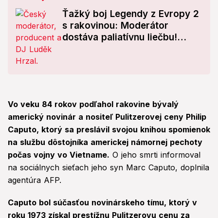
Ťažký boj Legendy z Evropy 2
s rakovinou: Moderátor
dostáva paliatívnu liečbu!
Zdrvujúce slová lekárov
Vo veku 84 rokov podľahol rakovine bývalý
americký novinár a nositeľ Pulitzerovej ceny Philip
Caputo, ktorý sa preslávil svojou knihou spomienok
na službu dôstojníka americkej námornej pechoty
počas vojny vo Vietname.
O jeho smrti informoval
na sociálnych sieťach jeho syn Marc Caputo, doplnila
agentúra AFP.
Caputo bol súčasťou novinárskeho tímu, ktorý v
roku 1973 získal prestížnu Pulitzerovu cenu za