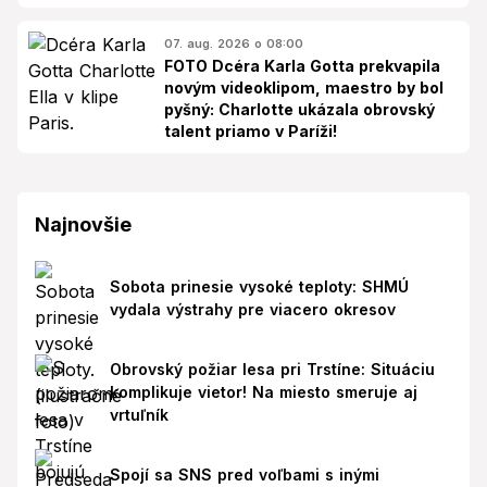
07. aug. 2026 o 08:00
FOTO Dcéra Karla Gotta prekvapila
novým videoklipom, maestro by bol
pyšný: Charlotte ukázala obrovský
talent priamo v Paríži!
Najnovšie
Sobota prinesie vysoké teploty: SHMÚ
vydala výstrahy pre viacero okresov
Obrovský požiar lesa pri Trstíne: Situáciu
komplikuje vietor! Na miesto smeruje aj
vrtuľník
Spojí sa SNS pred voľbami s inými