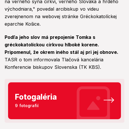
na verného syna cirkvi, verného Slováka a hrdého
východniara," povedal arcibiskup vo videu
zverejnenom na webovej stránke Gréckokatolíckej
eparchie Košice.
Podľa jeho slov má prepojenie Tomka s
gréckokatolíckou cirkvou hlboké korene.
Pripomenul, že okrem iného stál aj pri jej obnove.
TASR o tom informovala Tlačová kancelária
Konferencie biskupov Slovenska (TK KBS).
Fotogaléria
9 fotografií