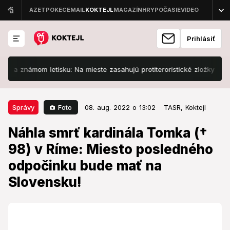
Prihlásiť
ámom letisku: Na mieste zasahujú protiteroristické zložky
Sloven
08. aug. 2022 o 13:02
Správy
Foto
Správy
08. aug. 2022 o 13:02
TASR,
Koktejl
Náhla smrť kardinála Tomka († 98)
Náhla smrť kardinála Tomka (†
v Ríme: Miesto posledného
98) v Ríme: Miesto posledného
odpočinku bude mať na
odpočinku bude mať na
Slovensku!
Slovensku!
Kardinál Jozef Tomko zomrel v pondelok v Ríme vo
veku 98 rokov.