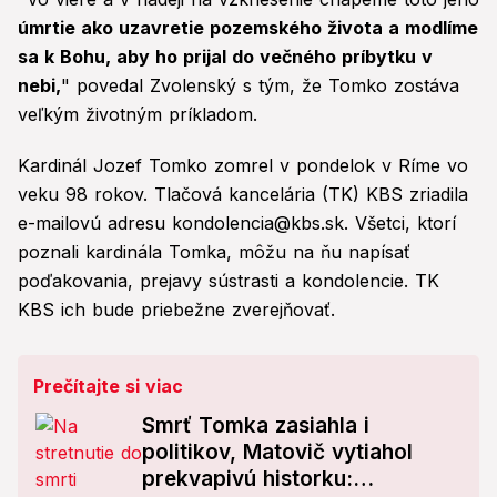
úmrtie ako uzavretie pozemského života a modlíme
sa k Bohu, aby ho prijal do večného príbytku v
nebi,
" povedal Zvolenský s tým, že Tomko zostáva
veľkým životným príkladom.
Kardinál Jozef Tomko zomrel v pondelok v Ríme vo
veku 98 rokov. Tlačová kancelária (TK) KBS zriadila
e-mailovú adresu kondolencia@kbs.sk. Všetci, ktorí
poznali kardinála Tomka, môžu na ňu napísať
poďakovania, prejavy sústrasti a kondolencie. TK
KBS ich bude priebežne zverejňovať.
Prečítajte si viac
Smrť Tomka zasiahla i
politikov, Matovič vytiahol
prekvapivú historku: