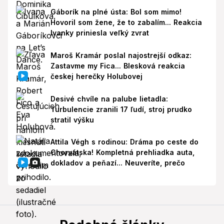
Gáborík na plné ústa: Bol som mimo!
Hovoril som žene, že to zabalím... Reakcia
Ivanky priniesla veľký zvrat
Maroš Kramár poslal najostrejší odkaz:
Zastavme my Fica... Blesková reakcia
českej herečky Holubovej
Desivé chvíle na palube lietadla:
Turbulencie zranili 17 ľudí, stroj prudko
stratil výšku
Attila Végh s rodinou: Dráma po ceste do
Chorvátska! Kompletná prehliadka auta,
dokladov a peňazí... Neuveríte, prečo