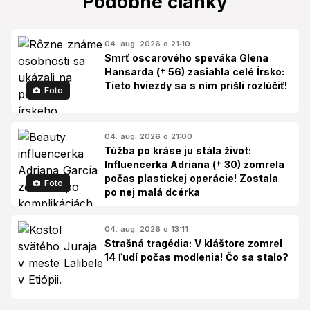
Podobné články
04. aug. 2026 o 21:10
Smrť oscarového speváka Glena
Hansarda († 56) zasiahla celé Írsko:
Tieto hviezdy sa s ním prišli rozlúčiť!
Foto
04. aug. 2026 o 21:00
Túžba po kráse ju stála život:
Influencerka Adriana († 30) zomrela
počas plastickej operácie! Zostala
Foto
po nej malá dcérka
04. aug. 2026 o 13:11
Strašná tragédia: V kláštore zomrel
14 ľudí počas modlenia! Čo sa stalo?