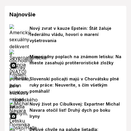
Najnovšie
Nový zvrat v kauze Epstein: Štát žaluje
federálnu vládu, hovorí o marení
vyšetrovania
Mimoriadny poplach na známom letisku: Na
mieste zasahujú protiteroristické zložky
Slovenskí policajti majú v Chorvátsku plné
ruky práce: Neuveríte, s čím všetkým
pomáhali!
Nový život po Cibulkovej: Expartner Michal
Navara otočil list! Druhý dych po boku
Iryny
Desivé chvíle na palube lietadla: