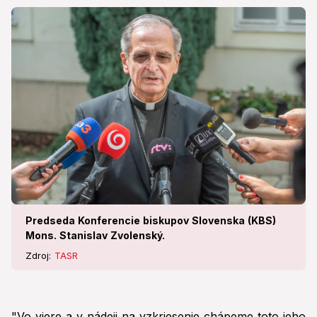
Predseda Konferencie biskupov Slovenska (KBS)
Mons. Stanislav Zvolenský.
Zdroj:
TASR
"Vo viere a v nádeji na vzkriesenie chápeme toto jeho