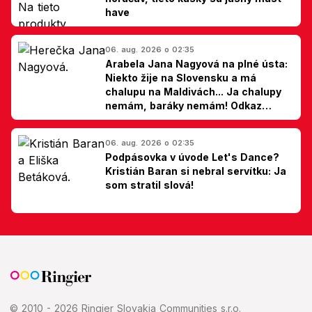
have
06. aug. 2026 o 02:35
Arabela Jana Nagyová na plné ústa:
Niekto žije na Slovensku a má
chalupu na Maldivách... Ja chalupy
nemám, baráky nemám! Odkaz
Slovákom
06. aug. 2026 o 02:35
Podpásovka v úvode Let's Dance?
Kristián Baran si nebral servítku: Ja
som stratil slová!
© 2010 - 2026 Ringier Slovakia Communities s.r.o.