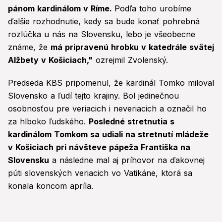
pánom kardinálom v Ríme.
Podľa toho urobíme
ďalšie rozhodnutie, kedy sa bude konať pohrebná
rozlúčka u nás na Slovensku, lebo je všeobecne
známe, že
má pripravenú hrobku v katedrále svätej
Alžbety v Košiciach,"
ozrejmil Zvolenský.
Predseda KBS pripomenul, že kardinál Tomko miloval
Slovensko a ľudí tejto krajiny. Bol jedinečnou
osobnosťou pre veriacich i neveriacich a označil ho
za hlboko ľudského.
Posledné stretnutia s
kardinálom Tomkom sa udiali na stretnutí mládeže
v Košiciach pri návšteve pápeža Františka na
Slovensku
a následne mal aj príhovor na ďakovnej
púti slovenských veriacich vo Vatikáne, ktorá sa
konala koncom apríla.