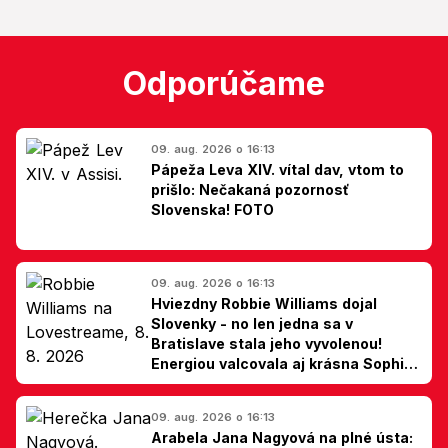
Odporúčame
09. aug. 2026 o 16:13
Pápeža Leva XIV. vítal dav, vtom to
prišlo: Nečakaná pozornosť
Slovenska! FOTO
09. aug. 2026 o 16:13
Hviezdny Robbie Williams dojal
Slovenky - no len jedna sa v
Bratislave stala jeho vyvolenou!
Energiou valcovala aj krásna Sophie
Ellis-Bextor (foto)
09. aug. 2026 o 16:13
Arabela Jana Nagyová na plné ústa: