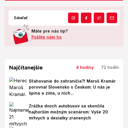
Zdieľať
Máte pre nás tip?
Pošlite nám ho
Najčítanejšie
4 hodiny
72 hodín
Sťahovanie do zahraničia?! Maroš Kramár
porovnal Slovensko s Českom: U nás je
špina a zima, u nich...
Zrážka dvoch autobusov sa skončila
najhorším možným scenárom: Vyše 20
mŕtvych a desiatky zranených