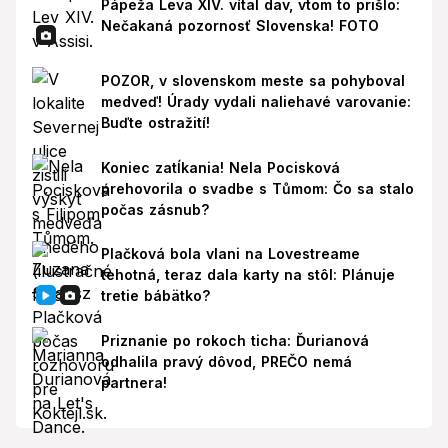
Pápeža Leva XIV. vítal dav, vtom to prišlo:
Nečakaná pozornosť Slovenska! FOTO
POZOR, v slovenskom meste sa pohyboval
medveď! Úrady vydali naliehavé varovanie:
Buďte ostražití!
Koniec zatĺkania! Nela Pocisková
prehovorila o svadbe s Tůmom: Čo sa stalo
počas zásnub?
Plačková bola vlani na Lovestreame
tehotná, teraz dala karty na stôl: Plánuje
tretie bábätko?
Priznanie po rokoch ticha: Ďurianová
odhalila pravý dôvod, PREČO nemá
partnera!