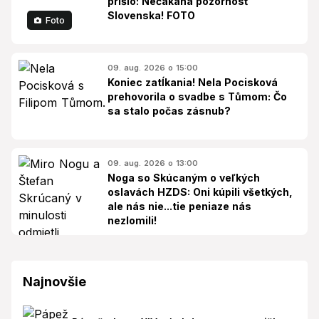
prišlo: Nečakaná pozornosť
Slovenska! FOTO
Foto
09. aug. 2026 o 15:00
Koniec zatĺkania! Nela Pocisková
prehovorila o svadbe s Tůmom: Čo
sa stalo počas zásnub?
09. aug. 2026 o 13:00
Noga so Skúcaným o veľkých
oslavách HZDS: Oni kúpili všetkých,
ale nás nie...tie peniaze nás
nezlomili!
Najnovšie