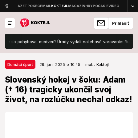
Prihlásiť
sa pohyboval medveď! Úrady vydali naliehavé varovanie: Buďte ostraž
29. jan. 2025 o 10:45
Domáci šport
Domáci šport
29. jan. 2025 o 10:45
mob,
Koktejl
Slovenský hokej v šoku: Adam (†
Slovenský hokej v šoku: Adam
16) tragicky ukončil svoj život, na
(† 16) tragicky ukončil svoj
rozlúčku nechal odkaz!
život, na rozlúčku nechal odkaz!
Hokejovú komunitu zasiahla smutná správa.