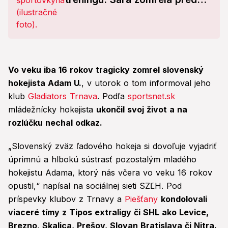
očami vlastného brata!
Vo veku iba 16 rokov tragicky zomrel slovenský
hokejista Adam U.
, v utorok o tom informoval jeho
klub
Gladiators Trnava
. Podľa
sportsnet.sk
mládežnícky hokejista
ukončil svoj život a na
rozlúčku nechal odkaz.
„Slovenský zväz ľadového hokeja si dovoľuje vyjadriť
úprimnú a hlbokú sústrasť pozostalým mladého
hokejistu Adama, ktorý nás včera vo veku 16 rokov
opustil,“ napísal na sociálnej sieti SZĽH. Pod
príspevky klubov z Trnavy a
Piešťany
kondolovali
viaceré tímy z Tipos extraligy či SHL ako Levice,
Brezno, Skalica, Prešov, Slovan Bratislava či Nitra.