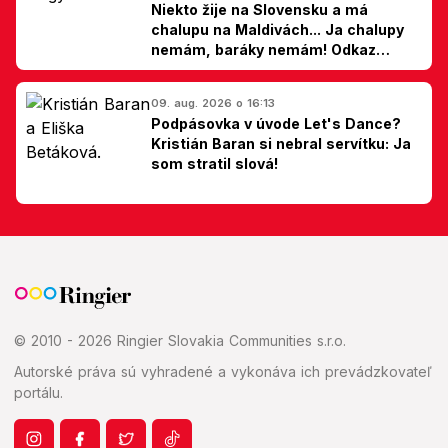
Niekto žije na Slovensku a má
chalupu na Maldivách... Ja chalupy
nemám, baráky nemám! Odkaz
Slovákom
09. aug. 2026 o 16:13
Podpásovka v úvode Let's Dance?
Kristián Baran si nebral servítku: Ja
som stratil slová!
© 2010 - 2026 Ringier Slovakia Communities s.r.o.
Autorské práva sú vyhradené a vykonáva ich prevádzkovateľ
portálu.