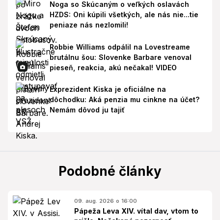
Noga so Skúcaným o veľkých oslavách
HZDS: Oni kúpili všetkých, ale nás nie...tie
peniaze nás nezlomili!
Robbie Williams odpálil na Lovestreame
brutálnu šou: Slovenke Barbare venoval
pieseň, reakcia, akú nečakal! VIDEO
Exprezident Kiska je oficiálne na
dôchodku: Aká penzia mu cinkne na účet?
Nemám dôvod ju tajiť
Podobné články
09. aug. 2026 o 16:00
Pápeža Leva XIV. vítal dav, vtom to