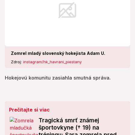
Zomrel mladý slovenský hokejista Adam U.
Zdroj:
instagram/hk_havrani_piestany
Hokejovú komunitu zasiahla smutná správa.
Prečítajte si viac
Tragická smrť známej
športovkyne († 19) na
tréningu: Sara zomrela pred