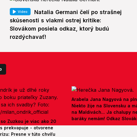
Natalia Germani čelí po strašnej
Video
skúsenosti s vlakmi ostrej kritike:
Slovákom posiela odkaz, ktorý budú
rozdýchavať!
p
Arabela Jana Nagyová na pln
Niekto žije na Slovensku a m
na Maldivách... Ja chalupy 
baráky nemám! Odkaz Slová
 so Zuzkou je viac ako 20
es prekvapuje - otvorene
rízu: Presne v túto chvíľu