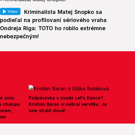
Kriminalista Matej Snopko sa
Video
podieľal na profilovaní sériového vraha
Ondreja Riga: TOTO ho robilo extrémne
nebezpečným!
é ústa:
Podpásovka v úvode Let's Dance?
á chalupu
Kristián Baran si nebral servítku: Ja
nemám,
som stratil slová!
kom