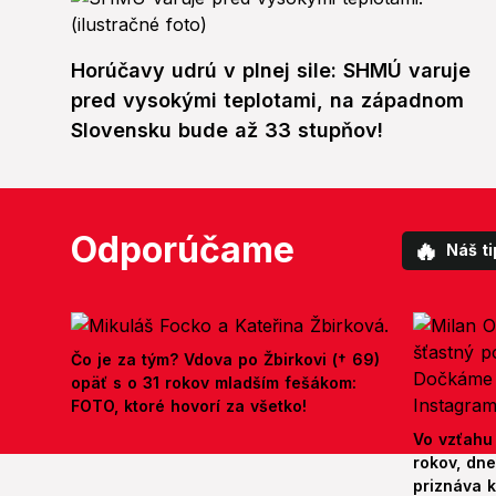
Horúčavy udrú v plnej sile: SHMÚ varuje
pred vysokými teplotami, na západnom
Slovensku bude až 33 stupňov!
Odporúčame
🔥
Náš ti
Čo je za tým? Vdova po Žbirkovi († 69)
opäť s o 31 rokov mladším fešákom:
FOTO, ktoré hovorí za všetko!
Vo vzťahu
rokov, dn
priznáva k