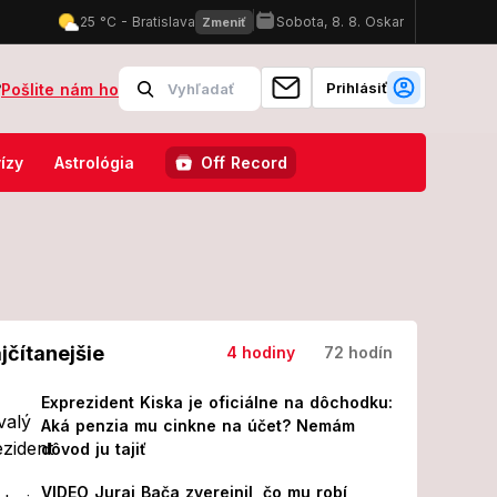
Prihlásiť
?
Pošlite nám ho
ovákov: Pri hraniciach explodoval dron, mimoriadne zasadala bezpečn
ízy
Astrológia
Off Record
jčítanejšie
4 hodiny
72 hodín
Exprezident Kiska je oficiálne na dôchodku:
Aká penzia mu cinkne na účet? Nemám
dôvod ju tajiť
VIDEO Juraj Bača zverejnil, čo mu robí