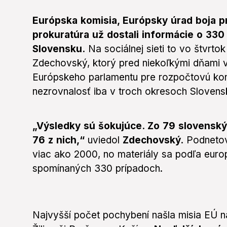
Európska komisia, Európsky úrad boja 
prokuratúra už dostali informácie o 33
Slovensku.
Na sociálnej sieti to vo štvrt
Zdechovský, ktorý pred niekoľkými dňami v
Európskeho parlamentu pre rozpočtovú kont
nezrovnalosť iba v troch okresoch Slovens
„Výsledky sú šokujúce. Zo 79 slovenský
76 z nich,“
uviedol
Zdechovský
. Podneto
viac ako 2000, no materiály sa podľa europ
spomínaných 330 prípadoch.
Najvyšší počet pochybení našla misia EÚ n