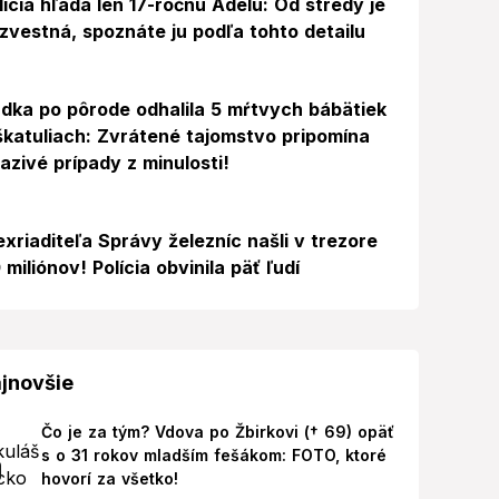
lícia hľadá len 17-ročnú Adelu: Od stredy je
zvestná, spoznáte ju podľa tohto detailu
dka po pôrode odhalila 5 mŕtvych bábätiek
škatuliach: Zvrátené tajomstvo pripomína
azivé prípady z minulosti!
exriaditeľa Správy železníc našli v trezore
 miliónov! Polícia obvinila päť ľudí
jnovšie
Čo je za tým? Vdova po Žbirkovi († 69) opäť
s o 31 rokov mladším fešákom: FOTO, ktoré
hovorí za všetko!