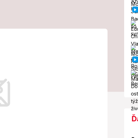
enskom i EÚ:
vnalosť nenašli
och
isia EÚ na západnom Slovensku, ale aj
Ď