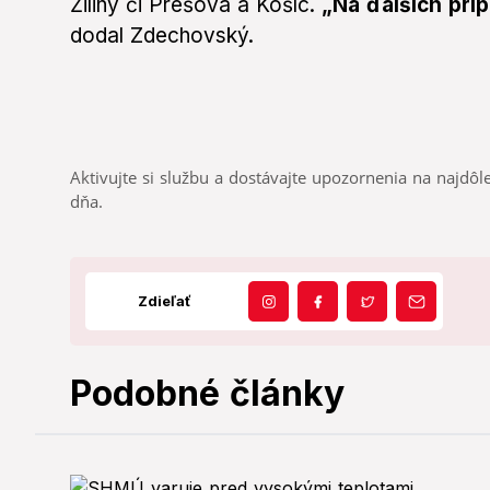
Žiliny či Prešova a Košíc.
„Na ďalších prí
dodal Zdechovský.
Aktivujte si službu a dostávajte upozornenia na najdôle
dňa.
Zdieľať
Podobné články