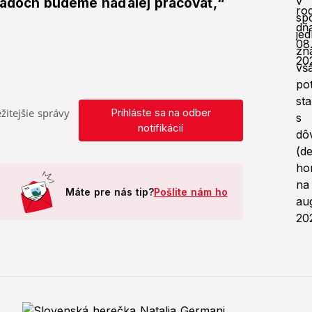
padoch budeme naďalej pracovať,“
žitejšie správy
Prihláste sa na odber
notifikácií
Máte pre nás tip?
Pošlite nám ho