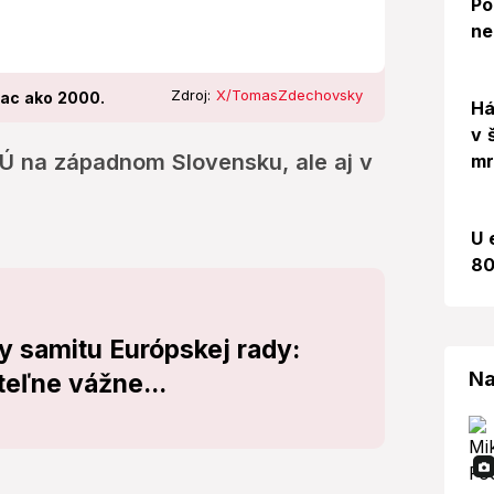
Po
ne
Zdroj:
X/TomasZdechovsky
iac ako 2000.
Há
v 
EÚ na západnom Slovensku, ale aj v
mr
U 
80
y samitu Európskej rady:
Na
teľne vážne...