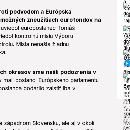
proti podvodom a Európska
0 možných zneužitiach eurofondov na
ok uviedol europoslanec Tomáš
iedol kontrolnú misiu Výboru
rolu. Misia nenašla žiadnu
ka.
ch okresov sme našli podozrenia v
v mali poslanci Európskeho parlamentu
oslanca podarilo zaistiť iba v
a západnom Slovensku, ale aj v okolí