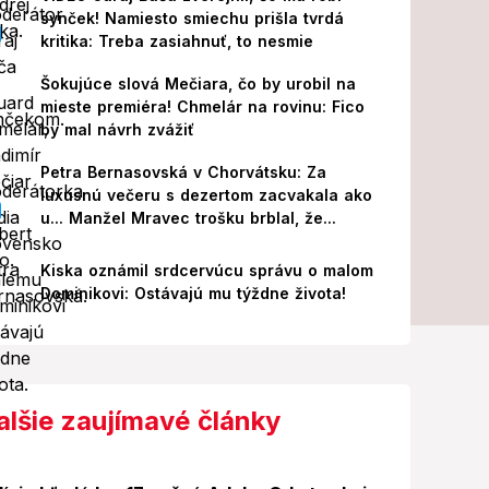
synček! Namiesto smiechu prišla tvrdá
kritika: Treba zasiahnuť, to nesmie
Šokujúce slová Mečiara, čo by urobil na
mieste premiéra! Chmelár na rovinu: Fico
by mal návrh zvážiť
Petra Bernasovská v Chorvátsku: Za
luxusnú večeru s dezertom zacvakala ako
u... Manžel Mravec trošku brblal, že...
Kiska oznámil srdcervúcu správu o malom
Dominikovi: Ostávajú mu týždne života!
alšie zaujímavé články