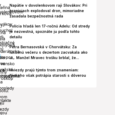
Napätie v dovolenkovom raji Slovákov: Pri
hraniciach explodoval dron, mimoriadne
zasadala bezpečnostná rada
Polícia hľadá len 17-ročnú Adelu: Od stredy
je nezvestná, spoznáte ju podľa tohto
detailu
Petra Bernasovská v Chorvátsku: Za
luxusnú večeru s dezertom zacvakala ako
u... Manžel Mravec trošku brblal, že...
Hviezdy prajú týmto trom znameniam:
Niekoho však potrápia starosti s dôverou