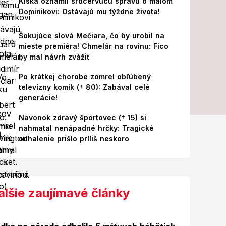
Kiska oznámil srdcervúcu správu o malom
Dominikovi: Ostávajú mu týždne života!
Šokujúce slová Mečiara, čo by urobil na
mieste premiéra! Chmelár na rovinu: Fico
by mal návrh zvážiť
Po krátkej chorobe zomrel obľúbený
televízny komik († 80): Zabával celé
generácie!
Navonok zdravý športovec († 15) si
nahmatal nenápadné hrčky: Tragické
odhalenie prišlo príliš neskoro
alšie zaujímavé články