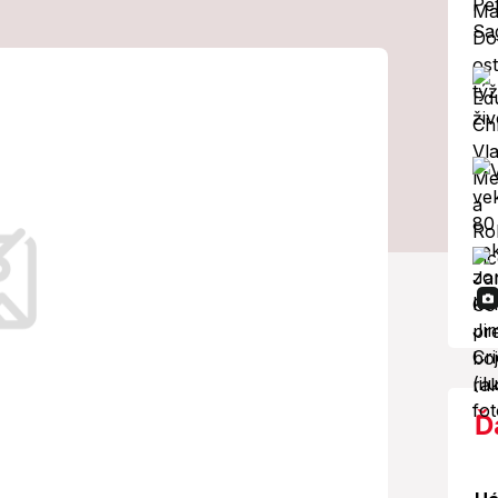
ú lety z Ruska
vypredané
 v najbližších dňoch prudko stúpli,
edali.
Ď