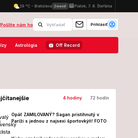
Prihlásiť
?
Pošlite nám ho
ie vysoké teploty: SHMÚ vydala výstrahy pre viacero okresov
Obro
ízy
Astrológia
Off Record
jčítanejšie
4 hodiny
72 hodín
Opäť ZAMILOVANÝ? Sagan pristihnutý v
Paríži s jednou z najsexi športovkýň! FOTO