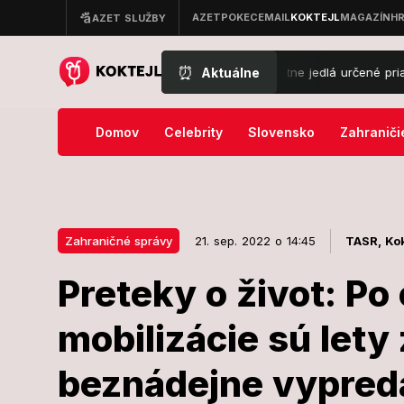
⏰
Aktuálne
uje homáre a jedia Ryby ryby? Delikátne jedlá určené priamo pre vaše 
Domov
Celebrity
Slovensko
Zahraniči
Zahraničné správy
21. sep. 2022 o 14:45
TASR,
Kok
Preteky o život: P
21. sep. 2022 o 14:45
Zahraničné správy
mobilizácie sú lety
Preteky o živ
beznádejne vypred