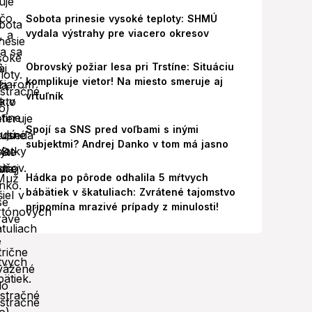
Sobota prinesie vysoké teploty: SHMÚ
vydala výstrahy pre viacero okresov
Obrovský požiar lesa pri Trstíne: Situáciu
komplikuje vietor! Na miesto smeruje aj
vrtuľník
Spojí sa SNS pred voľbami s inými
subjektmi? Andrej Danko v tom má jasno
Hádka po pôrode odhalila 5 mŕtvych
bábätiek v škatuliach: Zvrátené tajomstvo
pripomína mrazivé prípady z minulosti!