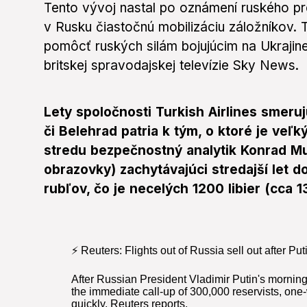
Tento vývoj nastal po oznámení ruského pre
v Rusku čiastočnú mobilizáciu záložníkov. 
pomôcť ruských silám bojujúcim na Ukrajine
britskej spravodajskej televízie Sky News.
Lety spoločnosti Turkish Airlines smeru
či Belehrad patria k tým, o ktoré je veľ
stredu bezpečnostný analytik Konrad Mu
obrazovky) zachytávajúci stredajší let d
rubľov, čo je necelých 1200 libier (cca 1