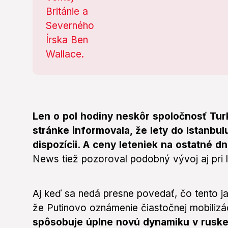
Len o pol hodiny neskôr spoločnosť Turki
stránke informovala, že lety do Istanbulu
dispozícii. A ceny leteniek na ostatné dni
News tiež pozoroval podobný vývoj aj pri 
Aj keď sa nedá presne povedať, čo tento j
že Putinovo oznámenie čiastočnej mobilizá
spôsobuje úplne novú dynamiku v ruske