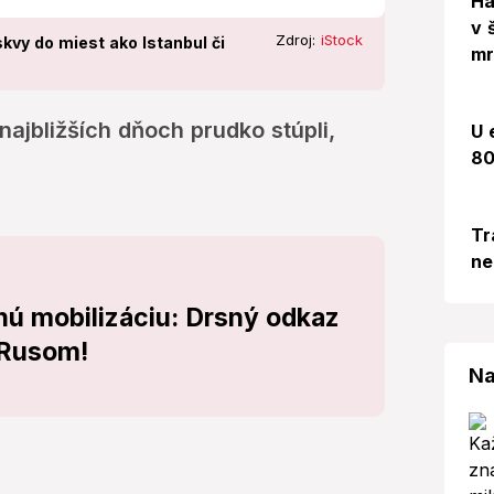
Há
v 
Zdroj:
iStock
kvy do miest ako Istanbul či
mr
ajbližších dňoch prudko stúpli,
U 
80
Tr
ne
čnú mobilizáciu: Drsný odkaz
 Rusom!
Na