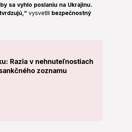
aby sa vyhlo poslaniu na Ukrajinu.
tvrdzujú,“
vysvetlil
bezpečnostný
u: Razia v nehnuteľnostiach
o sankčného zoznamu