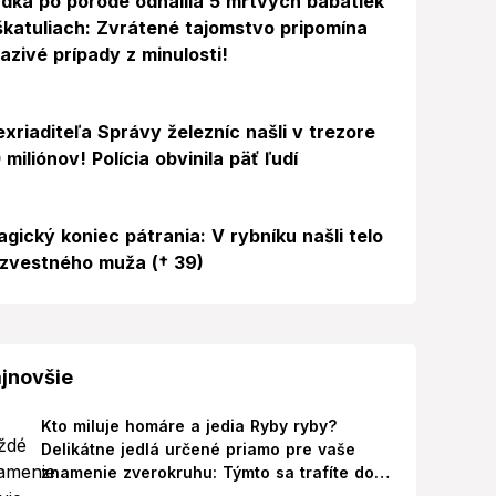
dka po pôrode odhalila 5 mŕtvych bábätiek
škatuliach: Zvrátené tajomstvo pripomína
azivé prípady z minulosti!
exriaditeľa Správy železníc našli v trezore
 miliónov! Polícia obvinila päť ľudí
agický koniec pátrania: V rybníku našli telo
zvestného muža († 39)
jnovšie
Kto miluje homáre a jedia Ryby ryby?
Delikátne jedlá určené priamo pre vaše
znamenie zverokruhu: Týmto sa trafíte do
ich chutí!