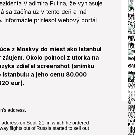
zidenta Vladimira Putina, že vyhlasuje
Tá sa začína už v tento deň a má
. Informácie priniesol webový portál
júce z Moskvy do miest ako Istanbul
ký záujem. Okolo polnoci z utorka na
zyka zdieľal screenshot (snímku
o Istanbulu a jeho cenu 80.000
320 eur).