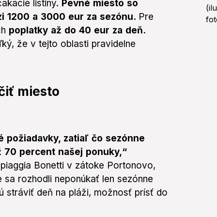
kacie listiny.
Pevné miesto so
zi 1200 a 3000 eur za sezónu.
Pre
ch
poplatky až do 40 eur za deň.
, že v tejto oblasti pravidelne
iť miesto
 požiadavky, zatiaľ čo sezónne
ž 70 percent našej ponuky,“
piaggia Bonetti v zátoke Portonovo,
e sa rozhodli neponúkať len sezónne
hcú stráviť deň na pláži, možnosť prísť do