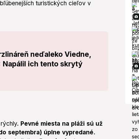
úbenejších turistických cieľov v
rzlináreň neďaleko Viedne,
: Napálil ich tento skrytý
 rýchly.
Pevné miesta na pláži sú už
 do septembra) úplne vypredané.