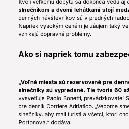
Kvôli veľkému dopytu sa dokonca vedú aj ča
slnečníkom a dvomi lehátkami stojí med
denných návštevníkov sú v predných rado
Napriek vysokým cenám je záujem taký veľký
vznikajú dopravné problémy.
Ako si napriek tomu zabezpeč
„Voľné miesta sú rezervované pre denné
slnečníky sú vypredané. Tie tvoria 60 a
vysvetľuje
Paolo Bonetti, prevádzkovateľ S
pre denník Corriere Adriatico. „Vedome sm
slnečníky, aby mali turisti a všetci, ktorí c
Portonova,“ dodáva.