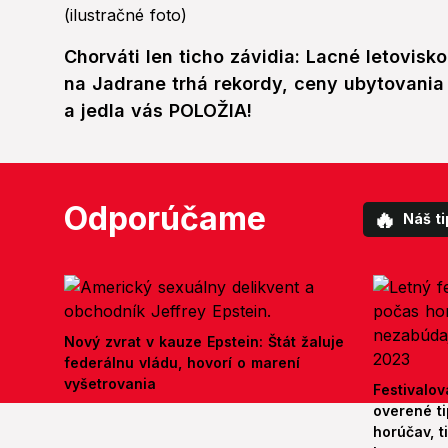
Chorváti len ticho závidia: Lacné letovisko
na Jadrane trhá rekordy, ceny ubytovania
a jedla vás POLOŽIA!
Odporúčame
🔥
Náš ti
Nový zvrat v kauze Epstein: Štát žaluje
federálnu vládu, hovorí o marení
vyšetrovania
Festivalov
overené ti
horúčav, t