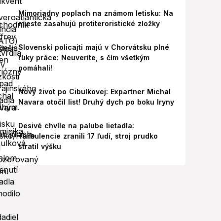
Mimoriadny poplach na známom letisku: Na
mieste zasahujú protiteroristické zložky
Slovenskí policajti majú v Chorvátsku plné
ruky práce: Neuveríte, s čím všetkým
pomáhali!
Nový život po Cibulkovej: Expartner Michal
Navara otočil list! Druhý dych po boku Iryny
Desivé chvíle na palube lietadla:
Turbulencie zranili 17 ľudí, stroj prudko
stratil výšku