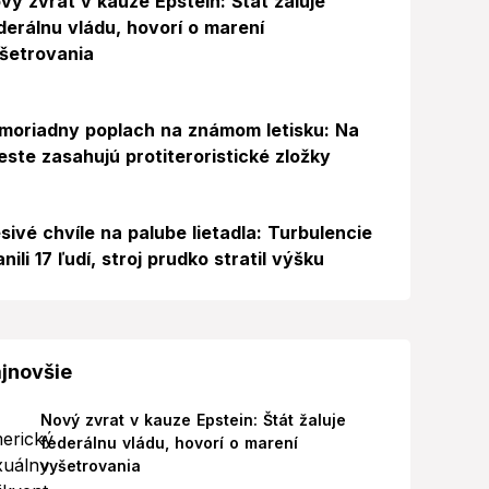
vý zvrat v kauze Epstein: Štát žaluje
derálnu vládu, hovorí o marení
šetrovania
Foto
moriadny poplach na známom letisku: Na
este zasahujú protiteroristické zložky
sivé chvíle na palube lietadla: Turbulencie
anili 17 ľudí, stroj prudko stratil výšku
jnovšie
Nový zvrat v kauze Epstein: Štát žaluje
federálnu vládu, hovorí o marení
vyšetrovania