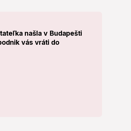
itateľka našla v Budapešti
podnik vás vráti do