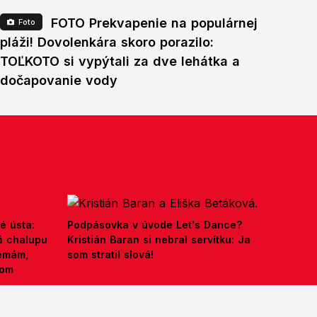
FOTO Prekvapenie na populárnej
Foto
pláži! Dovolenkára skoro porazilo:
TOĽKOTO si vypýtali za dve lehátka a
dočapovanie vody
é ústa:
Podpásovka v úvode Let's Dance?
á chalupu
Kristián Baran si nebral servítku: Ja
nemám,
som stratil slová!
kom