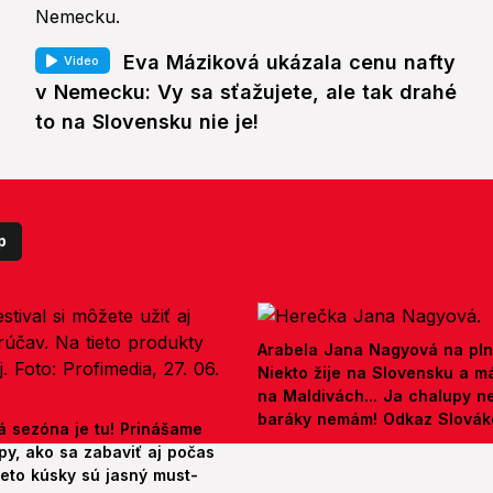
Eva Máziková ukázala cenu nafty
Video
v Nemecku: Vy sa sťažujete, ale tak drahé
to na Slovensku nie je!
p
Arabela Jana Nagyová na pln
Niekto žije na Slovensku a m
na Maldivách... Ja chalupy 
baráky nemám! Odkaz Slová
á sezóna je tu! Prinášame
py, ako sa zabaviť aj počas
ieto kúsky sú jasný must-