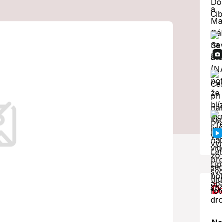
sta TU dáte aj
ak... Sú
Ď