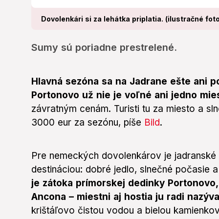
Dovolenkári si za lehátka priplatia. (ilustračné fot
Sumy sú poriadne prestrelené.
Hlavná sezóna sa na Jadrane ešte ani p
Portonovo už nie je voľné ani jedno mie
závratným cenám. Turisti tu za miesto a sln
3000 eur za sezónu, píše
Bild
.
Pre nemeckých dovolenkárov je jadranské 
destináciou: dobré jedlo, slnečné počasie a
je zátoka prímorskej dedinky Portonovo,
Ancona – miestni aj hostia ju radi nazýv
krištáľovo čistou vodou a bielou kamienkov