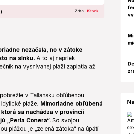
No
fe
Zdroj:
iStock
o)
vy
Mi
mi
oriadne nezačala, no v zátoke
sto na slnku.
A to aj napriek
De
ečník na vysnívanej pláži zaplatia až
zr
pobrežie v Taliansku obľúbenou
Na
 idylické pláže.
Mimoriadne obľúbená
 ktorá sa nachádza v provincii
ajú „Perla Conera“.
So svojou
ou plážou je „zelená zátoka“ na úpätí