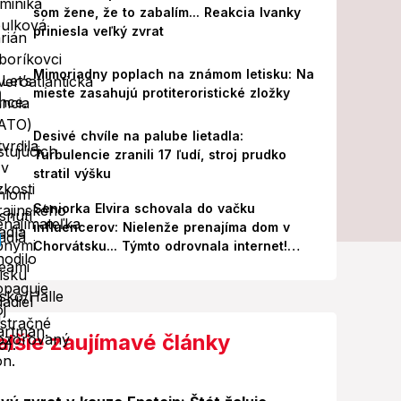
som žene, že to zabalím... Reakcia Ivanky
priniesla veľký zvrat
Mimoriadny poplach na známom letisku: Na
mieste zasahujú protiteroristické zložky
Desivé chvíle na palube lietadla:
Turbulencie zranili 17 ľudí, stroj prudko
stratil výšku
Seniorka Elvira schovala do vačku
influencerov: Nielenže prenajíma dom v
Chorvátsku... Týmto odrovnala internet!
VIDEO
alšie zaujímavé články