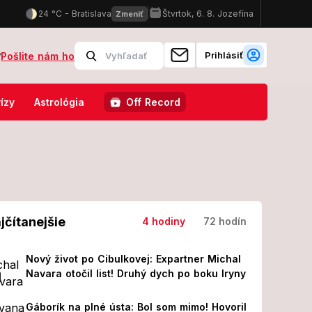
Prihlásiť
?
Pošlite nám ho
sahujú protiteroristické zložky
Slovenskí policajti majú v Chorvá
ízy
Astrológia
Off Record
jčítanejšie
4 hodiny
72 hodín
Nový život po Cibulkovej: Expartner Michal
Navara otočil list! Druhý dych po boku Iryny
Gáborík na plné ústa: Bol som mimo! Hovoril