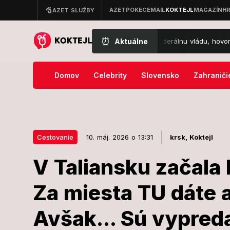
⏰
Aktuálne
ový zvrat v kauze Epstein: Štát žaluje federálnu vládu, hovorí o maren
Domov
Celebrity
Slovensko
Zahraniči
Cestovanie
10. máj. 2026 o 13:31
krsk,
Koktejl
V Taliansku začala 
10. máj. 2026 o 13:31
Cestovanie
Za miesta TU dáte 
V Taliansku z
Avšak... Sú vypred