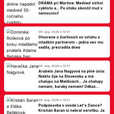
DRÁMA pri Martine: Medveď strhol
cyklistu a... Po útoku skončil muž v
nemocnici!
09. aug. 2026 o 13:31
Otvorene o žiarlivosti vo vzťahu s
mladším partnerom - jedna vec mu
vadila, prezradila dnes
09. aug. 2026 o 13:31
Arabela Jana Nagyová na plné ústa:
Niekto žije na Slovensku a má
chalupu na Maldivách... Ja chalupy
nemám, baráky nemám! Odkaz
Slovákom
09. aug. 2026 o 13:31
Podpásovka v úvode Let's Dance?
Kristián Baran si nebral servítku: Ja