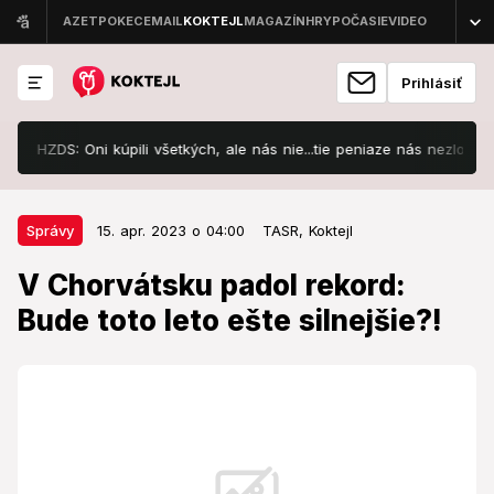
Prihlásiť
S: Oni kúpili všetkých, ale nás nie...tie peniaze nás nezlomili!
15. apr. 2023 o 04:00
Správy
Správy
15. apr. 2023 o 04:00
TASR,
Koktejl
V Chorvátsku padol rekord: Bude
V Chorvátsku padol rekord:
toto leto ešte silnejšie?!
Bude toto leto ešte silnejšie?!
Chorvátsko vlani zaznamenalo rekordné príjmy od
zahraničných turistov.