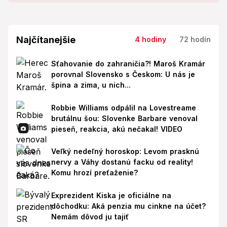
Najčítanejšie
4 hodiny
72 hodín
Sťahovanie do zahraničia?! Maroš Kramár
porovnal Slovensko s Českom: U nás je
špina a zima, u nich...
Robbie Williams odpálil na Lovestreame
brutálnu šou: Slovenke Barbare venoval
pieseň, reakcia, akú nečakal! VIDEO
Veľký nedeľný horoskop: Levom prasknú
nervy a Váhy dostanú facku od reality!
Komu hrozí preťaženie?
Exprezident Kiska je oficiálne na
dôchodku: Aká penzia mu cinkne na účet?
Nemám dôvod ju tajiť