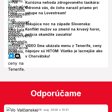
Kuriózna nehoda zdrogovaného taxikára:
Odrovná vás, do čoho narazil priamo pri
vstupe na Lovestream!
Šokujúca noc na západe Slovenska:
Konflikt mužov sa zmenil na krvavý horor,
polícia okamžite zasiahla!
VIDEO Ema ukázala menu z Tenerife, ceny
nápojov sú HITOM: Všetko je lacnejšie ako
v Chorvátsku!
Odporúčame
09. aug. 2026 o 13:31