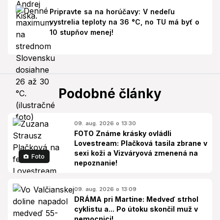
Pripravte sa na horúčavy: V nedeľu
vystrelia teploty na 36 °C, no TU má byť o
10 stupňov menej!
Podobné články
09. aug. 2026 o 13:30
FOTO Známe krásky ovládli
Lovestream: Plačková tasila zbrane v
sexi koži a Vizváryová zmenená na
Foto
nepoznanie!
09. aug. 2026 o 13:09
DRÁMA pri Martine: Medveď strhol
cyklistu a... Po útoku skončil muž v
nemocnici!