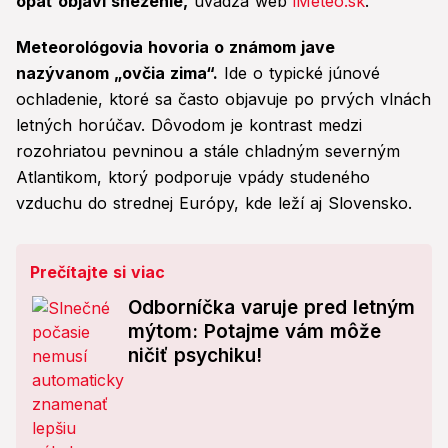
opäť objaví sneženie,
uvádza web
iMeteo.sk
.
Meteorológovia hovoria o známom jave
nazývanom „ovčia zima“.
Ide o typické júnové
ochladenie, ktoré sa často objavuje po prvých vlnách
letných horúčav. Dôvodom je kontrast medzi
rozohriatou pevninou a stále chladným severným
Atlantikom, ktorý podporuje vpády studeného
vzduchu do strednej Európy, kde leží aj Slovensko.
Prečítajte si viac
Odborníčka varuje pred letným
mýtom: Potajme vám môže
ničiť psychiku!