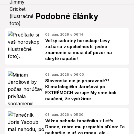
Podobné články
08. aug. 2026 o 06:14
Veľký sobotný horoskop: Levy
zažiaria v spoločnosti, jedno
znamenie si musí dať pozor na
skryté napätie!
08. aug. 2026 o 06:00
Slovensko nie je pripravené?!
Klimatologička Jarošová po
EXTRÉMOCH varuje: My sme boli
naučení, že vydržíme
08. aug. 2026 o 05:30
Vážna nehoda tanečníka z Let’s
Dance, rebro mu prepichlo pľúco: To
najhoršie je už za mnou, ale...