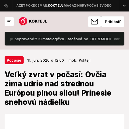
Prihlásiť
je pripravené?! Klimatologička Jarošová po EXTRÉMOCH varuje: My sme
11. jún. 2026 o 12:00
Počasie
Počasie
11. jún. 2026 o 12:00
mob,
Koktejl
Veľký zvrat v počasí: Ovčia zima
Veľký zvrat v počasí: Ovčia
udrie nad strednou Európou plnou
zima udrie nad strednou
silou! Prinesie snehovú nádielku
Európou plnou silou! Prinesie
Meteorológovia varujú pred návratom zimy.
snehovú nádielku