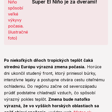
Super El Niño je za dverami!
Po niekoľkých dňoch tropických teplôt čaká
strednú Európu výrazná zmena počasia.
Horúce
dni ukončil studený front, ktorý priniesol búrky,
intenzívne lejaky a postupne otvára cestu citeľnému
ochladeniu. Do regiónu začne od severozápadu
prúdiť podstatne chladnejší vzduch, čo spôsobí
výrazný pokles teplôt.
Zmena bude natoľko
výrazná, že vo vyšších horských oblastiach sa