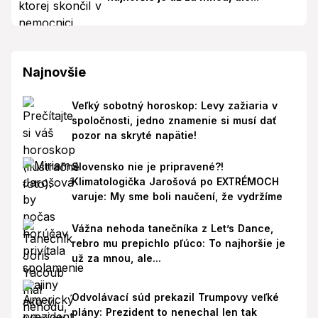
Najnovšie
Veľký sobotný horoskop: Levy zažiaria v
spoločnosti, jedno znamenie si musí dať
pozor na skryté napätie!
Slovensko nie je pripravené?!
Klimatologička Jarošová po EXTRÉMOCH
varuje: My sme boli naučení, že vydržíme
Vážna nehoda tanečníka z Let’s Dance,
rebro mu prepichlo pľúco: To najhoršie je
už za mnou, ale...
Odvolávací súd prekazil Trumpovy veľké
plány: Prezident to nenechal len tak