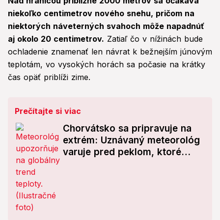
Nad hranicou približne 2000 metrov sa očakáva
niekoľko centimetrov nového snehu, pričom na
niektorých náveterných svahoch môže napadnúť
aj okolo 20 centimetrov.
Zatiaľ čo v nížinách bude
ochladenie znamenať len návrat k bežnejším júnovým
teplotám, vo vysokých horách sa počasie na krátky
čas opäť priblíži zime.
Prečítajte si viac
Chorvátsko sa pripravuje na
extrém: Uznávaný meteorológ
varuje pred peklom, ktoré
prepíše históriu!