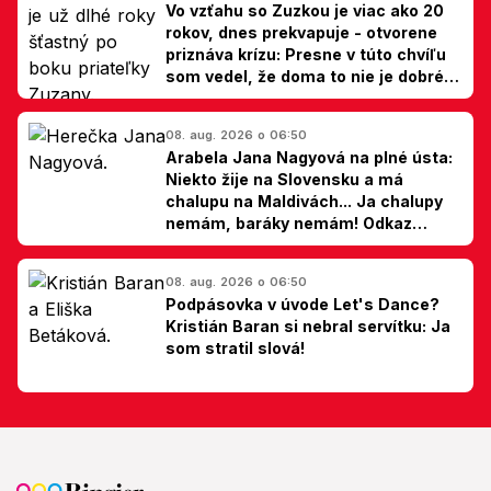
Vo vzťahu so Zuzkou je viac ako 20
rokov, dnes prekvapuje - otvorene
priznáva krízu: Presne v túto chvíľu
som vedel, že doma to nie je dobré,
hovorí Milan Ondrík
08. aug. 2026 o 06:50
Arabela Jana Nagyová na plné ústa:
Niekto žije na Slovensku a má
chalupu na Maldivách... Ja chalupy
nemám, baráky nemám! Odkaz
Slovákom
08. aug. 2026 o 06:50
Podpásovka v úvode Let's Dance?
Kristián Baran si nebral servítku: Ja
som stratil slová!