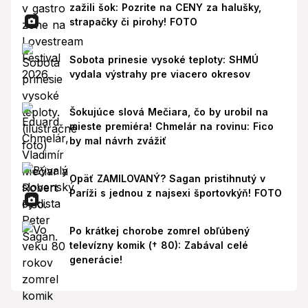
zažili šok: Pozrite na CENY za halušky,
strapačky či pirohy! FOTO
Sobota prinesie vysoké teploty: SHMÚ
vydala výstrahy pre viacero okresov
Šokujúce slová Mečiara, čo by urobil na
mieste premiéra! Chmelár na rovinu: Fico
by mal návrh zvážiť
Opäť ZAMILOVANÝ? Sagan pristihnutý v
Paríži s jednou z najsexi športovkýň! FOTO
Po krátkej chorobe zomrel obľúbený
televízny komik († 80): Zabával celé
generácie!