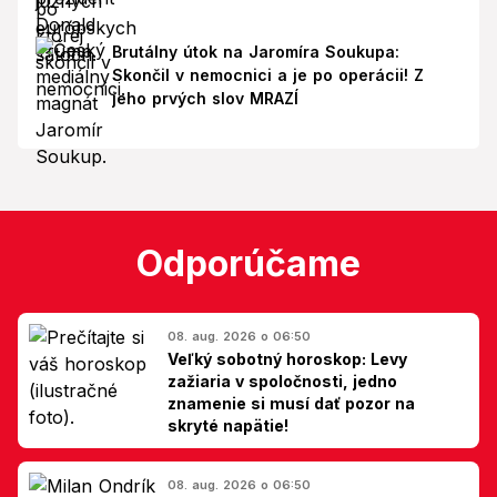
Brutálny útok na Jaromíra Soukupa:
Skončil v nemocnici a je po operácii! Z
jeho prvých slov MRAZÍ
Odporúčame
08. aug. 2026 o 06:50
Veľký sobotný horoskop: Levy
zažiaria v spoločnosti, jedno
znamenie si musí dať pozor na
skryté napätie!
08. aug. 2026 o 06:50