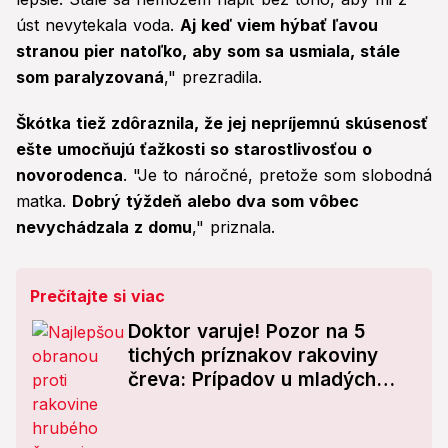
úst nevytekala voda.
Aj keď viem hýbať ľavou
stranou pier natoľko, aby som sa usmiala, stále
som paralyzovaná
," prezradila.
Škótka tiež zdôraznila, že jej nepríjemnú skúsenosť
ešte umocňujú ťažkosti so starostlivosťou o
novorodenca
. "Je to náročné, pretože som slobodná
matka.
Dobrý týždeň alebo dva som vôbec
nevychádzala z domu
," priznala.
Prečítajte si viac
Doktor varuje! Pozor na 5
tichých príznakov rakoviny
čreva: Prípadov u mladých
ľudí pribúda