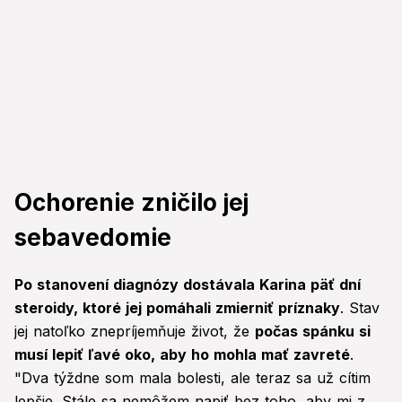
Ochorenie zničilo jej
sebavedomie
Po stanovení diagnózy dostávala Karina päť dní
steroidy, ktoré jej pomáhali zmierniť príznaky
. Stav
jej natoľko znepríjemňuje život, že
počas spánku si
musí lepiť ľavé oko, aby ho mohla mať zavreté
.
"Dva týždne som mala bolesti, ale teraz sa už cítim
lepšie. Stále sa nemôžem napiť bez toho, aby mi z