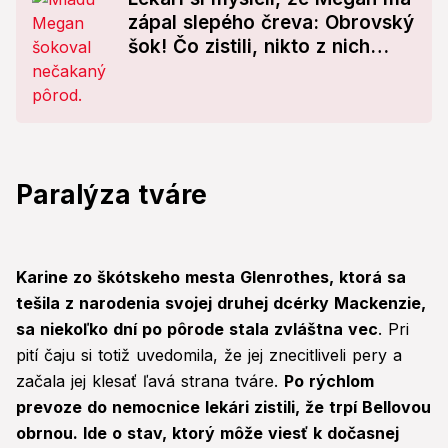
zápal slepého čreva: Obrovský
šok! Čo zistili, nikto z nich
nečakal
Paralýza tváre
Karine zo škótskeho mesta Glenrothes, ktorá sa
tešila z narodenia svojej druhej dcérky Mackenzie,
sa niekoľko dní po pôrode stala zvláštna vec
. Pri
pití čaju si totiž uvedomila, že jej znecitliveli pery a
začala jej klesať ľavá strana tváre.
Po rýchlom
prevoze do nemocnice lekári zistili, že trpí Bellovou
obrnou. Ide o stav, ktorý môže viesť k dočasnej