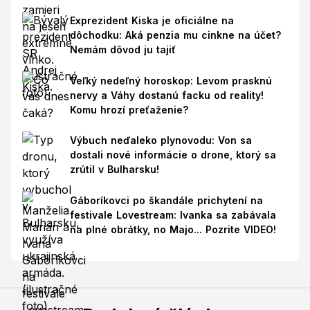
Exprezident Kiska je oficiálne na
dôchodku: Aká penzia mu cinkne na účet?
Nemám dôvod ju tajiť
Veľký nedeľný horoskop: Levom prasknú
nervy a Váhy dostanú facku od reality!
Komu hrozí preťaženie?
Výbuch neďaleko plynovodu: Von sa
dostali nové informácie o drone, ktorý sa
zrútil v Bulharsku!
Gáboríkovci po škandále prichytení na
festivale Lovestream: Ivanka sa zabávala
na plné obrátky, no Majo... Pozrite VIDEO!