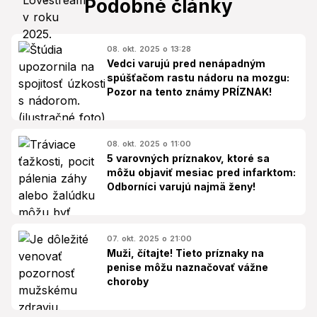
Podobné články
08. okt. 2025 o 13:28
Vedci varujú pred nenápadným
spúšťačom rastu nádoru na mozgu:
Pozor na tento známy PRÍZNAK!
08. okt. 2025 o 11:00
5 varovných príznakov, ktoré sa
môžu objaviť mesiac pred infarktom:
Odborníci varujú najmä ženy!
07. okt. 2025 o 21:00
Muži, čítajte! Tieto príznaky na
penise môžu naznačovať vážne
choroby