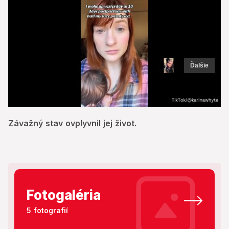
Ďalšie
0
of
Závažný stav ovplyvnil jej život.
13
seconds
Fotogaléria
5 fotografií