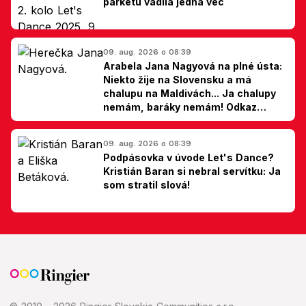
parketu vadila jedna vec
09. aug. 2026 o 08:39
Arabela Jana Nagyová na plné ústa:
Niekto žije na Slovensku a má
chalupu na Maldivách... Ja chalupy
nemám, baráky nemám! Odkaz
Slovákom
09. aug. 2026 o 08:39
Podpásovka v úvode Let's Dance?
Kristián Baran si nebral servítku: Ja
som stratil slová!