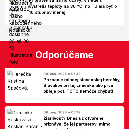
Pripravte sa na horúčavy: V nedeľu
vystrelia teploty na 36 °C, no TU má byť o
10 stupňov menej!
Odporúčame
09. aug. 2026 o 08:39
Priznanie mladej slovenskej herečky,
Slovákov pri tej zmienke ako prvé
obleje pot: TOTO nemôže chýbať!
09. aug. 2026 o 08:39
Žiarlivosť? Dnes už otvorene
priznáva, že jej partnerovi mimo