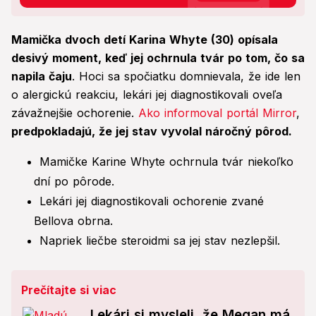
Mamička dvoch detí Karina Whyte (30) opísala
desivý moment, keď jej ochrnula tvár po tom, čo sa
napila čaju
. Hoci sa spočiatku domnievala, že ide len
o alergickú reakciu, lekári jej diagnostikovali oveľa
závažnejšie ochorenie.
Ako informoval portál Mirror
,
predpokladajú, že jej stav vyvolal náročný pôrod.
Mamičke Karine Whyte ochrnula tvár niekoľko
dní po pôrode.
Lekári jej diagnostikovali ochorenie zvané
Bellova obrna.
Napriek liečbe steroidmi sa jej stav nezlepšil.
Prečítajte si viac
Lekári si mysleli, že Megan má