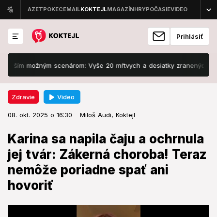
Prihlásiť
 možným scenárom: Vyše 20 mŕtvych a desiatky zranených
Skryté
Video
Zdravie
08. okt. 2025 o 16:30
Zdravie
08. okt. 2025 o 16:30
Karina sa napila čaju a ochrnula
Miloš Audi,
Koktejl
jej tvár: Zákerná choroba! Teraz
Karina sa napila čaju a ochrnula
nemôže poriadne spať ani hovoriť
jej tvár: Zákerná choroba! Teraz
nemôže poriadne spať ani
Závažný stav ovplyvnil jej život.
hovoriť