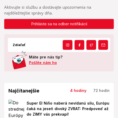
Aktivujte si službu a dostávajte upozornenia na
najdôležitejšie správy dňa.
Prihláste sa na odber notifikácií
Zdieľať
Máte pre nás tip?
Pošlite nám ho
Najčítanejšie
4 hodiny
72 hodín
Super El Niño naberá nevídanú silu, Európu
čaká na jeseň divoký ZVRAT: Predpoveď až
do ZIMY vás prekvapí!