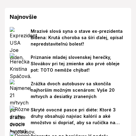
Najnovšie
Mrazivé slová syna o stave ex-prezidenta
Bidena: Krutá choroba sa šíri ďalej, opísal
nepredstaviteľnú bolesť!
Priznanie mladej slovenskej herečky,
Slovákov pri tej zmienke ako prvé obleje
pot: TOTO nemôže chýbať!
Zrážka dvoch autobusov sa skončila
najhorším možným scenárom: Vyše 20
mŕtvych a desiatky zranených
Skryté ovocné pasce pri diéte: Ktoré 3
druhy obsahujú najviac kalórií a aké
množstvo si dopriať, aby sa ručička na
váhe nepohla nahor?