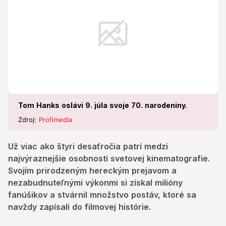
nezabudnuteľnými výkonmi si získal milióny fanúšikov
a stvárnil množstvo postáv, ktoré sa navždy zapísali
do filmovej histórie.
Tom Hanks oslávi 9. júla svoje 70. narodeniny.
Zdroj:
Profimedia
Už viac ako štyri desaťročia patrí medzi
najvýraznejšie osobnosti svetovej kinematografie.
Svojím prirodzeným hereckým prejavom a
nezabudnuteľnými výkonmi si získal milióny
fanúšikov a stvárnil množstvo postáv, ktoré sa
navždy zapísali do filmovej histórie.