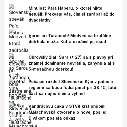
Minulosť Paľa Haberu, o ktorej nikto
netušil: Prekvapí vás, čím si zarábal až do
dvadsiatky!
Horor pri Turanoch! Medvedica brutálne
dotrhala muža: Kuffa oznámil jej osud
Obrovský žiaľ: Sara († 27) sa z plavby pri
známej dominante nevrátila, zahynula aj s
5-mesačnou dcérkou!
Počasie rozdelí Slovensko: Kým v jednom
regióne sa budú ľudia piecť pri 38 °C, táto
časť sa najhoršiemu vyhne!
Kandráčovú čaká v STVR krst ohňom!
Malachovská otvorene o novej posile:
Divákom posiela odkaz!