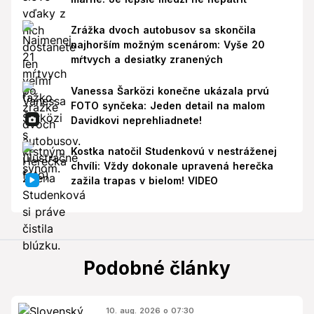
Zrážka dvoch autobusov sa skončila
najhorším možným scenárom: Vyše 20
mŕtvych a desiatky zranených
Vanessa Šarközi konečne ukázala prvú
FOTO synčeka: Jeden detail na malom
Davidkovi neprehliadnete!
Kostka natočil Studenkovú v nestráženej
chvíli: Vždy dokonale upravená herečka
zažila trapas v bielom! VIDEO
Podobné články
10. aug. 2026 o 07:30