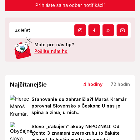
Prihláste sa na odber notifikácií
Zdieľať
Máte pre nás tip?
Pošlite nám ho
Najčítanejšie
4 hodiny
72 hodín
Sťahovanie do zahraničia?! Maroš Kramár
porovnal Slovensko s Českom: U nás je
špina a zima, u nich...
Slovo „ďakujem“ akoby NEPOZNALI: Od
týchto 3 znamení zverokruhu to čakáte
márne! Je lepšie medzi ne nepatriť