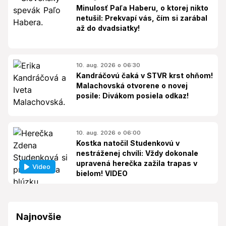
Minulosť Paľa Haberu, o ktorej nikto
netušil: Prekvapí vás, čím si zarábal
až do dvadsiatky!
10. aug. 2026 o 06:30
Kandráčovú čaká v STVR krst ohňom!
Malachovská otvorene o novej
posile: Divákom posiela odkaz!
10. aug. 2026 o 06:00
Kostka natočil Studenkovú v
nestráženej chvíli: Vždy dokonale
upravená herečka zažila trapas v
Video
bielom! VIDEO
Najnovšie