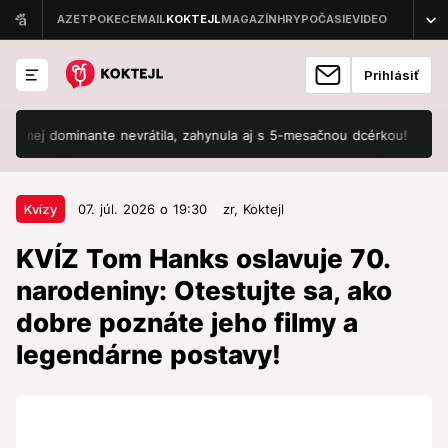
Prihlásiť
mej dominante nevrátila, zahynula aj s 5-mesačnou dcérkou!
Počasi
07. júl. 2026 o 19:30
Kvízy
Kvízy
07. júl. 2026 o 19:30
zr,
Koktejl
KVÍZ Tom Hanks oslavuje 70.
KVÍZ Tom Hanks oslavuje 70.
narodeniny: Otestujte sa, ako
narodeniny: Otestujte sa, ako
dobre poznáte jeho filmy a
dobre poznáte jeho filmy a
legendárne postavy!
legendárne postavy!
Už viac ako štyri desaťročia patrí medzi
najvýraznejšie osobnosti svetovej kinematografie.
Svojím prirodzeným hereckým prejavom a