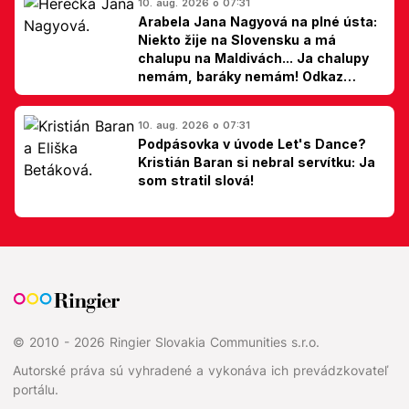
10. aug. 2026 o 07:31
Arabela Jana Nagyová na plné ústa:
Niekto žije na Slovensku a má
chalupu na Maldivách... Ja chalupy
nemám, baráky nemám! Odkaz
Slovákom
10. aug. 2026 o 07:31
Podpásovka v úvode Let's Dance?
Kristián Baran si nebral servítku: Ja
som stratil slová!
© 2010 - 2026 Ringier Slovakia Communities s.r.o.
Autorské práva sú vyhradené a vykonáva ich prevádzkovateľ
portálu.