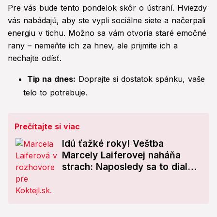
Pre vás bude tento pondelok skôr o ústraní. Hviezdy
vás nabádajú, aby ste vypli sociálne siete a načerpali
energiu v tichu. Možno sa vám otvoria staré emočné
rany – nemeňte ich za hnev, ale prijmite ich a
nechajte odísť.
Tip na dnes:
Doprajte si dostatok spánku, vaše
telo to potrebuje.
Prečítajte si viac
Idú ťažké roky! Veštba
Marcely Laiferovej naháňa
strach: Naposledy sa to dialo
cez Druhú svetovú vojnu!
Astrologička upozorňuje na...