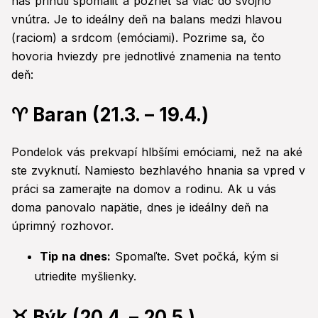
nás prinúti spomaliť a pozrieť sa viac do svojho
vnútra. Je to ideálny deň na balans medzi hlavou
(raciom) a srdcom (emóciami). Pozrime sa, čo
hovoria hviezdy pre jednotlivé znamenia na tento
deň:
♈ Baran (21.3. – 19.4.)
Pondelok vás prekvapí hlbšími emóciami, než na aké
ste zvyknutí. Namiesto bezhlavého hnania sa vpred v
práci sa zamerajte na domov a rodinu. Ak u vás
doma panovalo napätie, dnes je ideálny deň na
úprimný rozhovor.
Tip na dnes:
Spomaľte. Svet počká, kým si
utriedite myšlienky.
♉ Býk (20.4. – 20.5.)