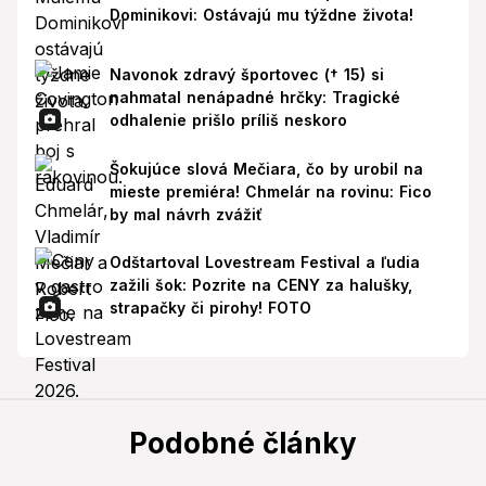
Dominikovi: Ostávajú mu týždne života!
Navonok zdravý športovec († 15) si
nahmatal nenápadné hrčky: Tragické
odhalenie prišlo príliš neskoro
Šokujúce slová Mečiara, čo by urobil na
mieste premiéra! Chmelár na rovinu: Fico
by mal návrh zvážiť
Odštartoval Lovestream Festival a ľudia
zažili šok: Pozrite na CENY za halušky,
strapačky či pirohy! FOTO
Podobné články