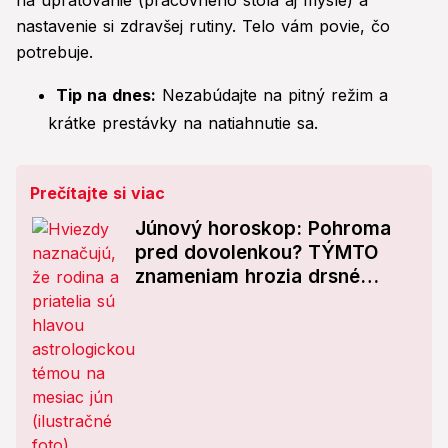
na upratovanie (pracovného stola aj mysle) a
nastavenie si zdravšej rutiny. Telo vám povie, čo
potrebuje.
Tip na dnes:
Nezabúdajte na pitný režim a
krátke prestávky na natiahnutie sa.
Prečítajte si viac
Júnový horoskop: Pohroma
pred dovolenkou? TÝMTO
znameniam hrozia drsné
hádky a koniec pokoja!