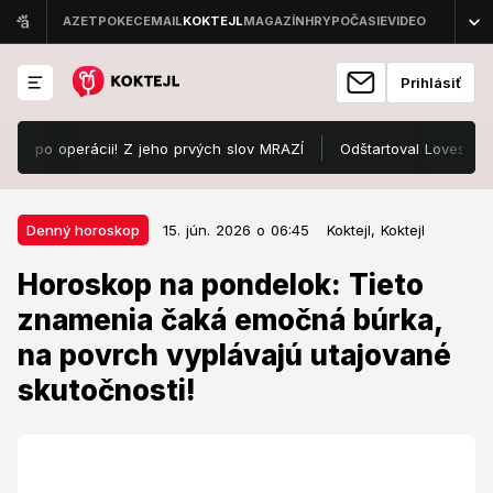
Prihlásiť
 operácii! Z jeho prvých slov MRAZÍ
Odštartoval Lovestream Festiv
15. jún. 2026 o 06:45
Denný horoskop
Denný horoskop
15. jún. 2026 o 06:45
Koktejl,
Koktejl
Horoskop na pondelok: Tieto
Horoskop na pondelok: Tieto
znamenia čaká emočná búrka, na
znamenia čaká emočná búrka,
povrch vyplávajú utajované
na povrch vyplávajú utajované
skutočnosti!
skutočnosti!
Pondelok 15. júna 2026 so sebou prináša zaujímavú
kozmickú energiu.