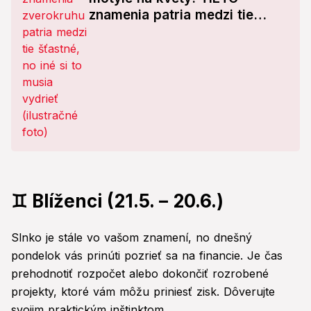
znamenia patria medzi tie
požehnané, potvrdili to aj
astrológovia!
♊ Blíženci (21.5. – 20.6.)
Slnko je stále vo vašom znamení, no dnešný
pondelok vás prinúti pozrieť sa na financie. Je čas
prehodnotiť rozpočet alebo dokončiť rozrobené
projekty, ktoré vám môžu priniesť zisk. Dôverujte
svojim praktickým inštinktom.