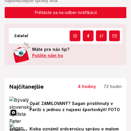
najdôležitejšie správy dňa.
Prihláste sa na odber notifikácií
Zdieľať
Máte pre nás tip?
Pošlite nám ho
Najčítanejšie
4 hodiny
72 hodín
Opäť ZAMILOVANÝ? Sagan pristihnutý v
Paríži s jednou z najsexi športovkýň! FOTO
Kiska oznámil srdcervúcu správu o malom