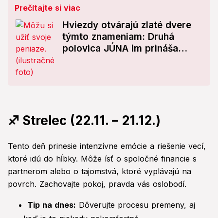
Prečítajte si viac
Hviezdy otvárajú zlaté dvere
týmto znameniam: Druhá
polovica JÚNA im prináša
vrecia peňazí, jedno z nich si
musí dávať pozor!
♐ Strelec (22.11. – 21.12.)
Tento deň prinesie intenzívne emócie a riešenie vecí,
ktoré idú do hĺbky. Môže ísť o spoločné financie s
partnerom alebo o tajomstvá, ktoré vyplávajú na
povrch. Zachovajte pokoj, pravda vás oslobodí.
Tip na dnes:
Dôverujte procesu premeny, aj