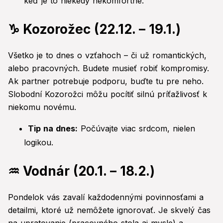
keď je to niekedy nekomfortné.
♑ Kozorožec (22.12. – 19.1.)
Všetko je to dnes o vzťahoch – či už romantických,
alebo pracovných. Budete musieť robiť kompromisy.
Ak partner potrebuje podporu, buďte tu pre neho.
Slobodní Kozorožci môžu pocítiť silnú príťažlivosť k
niekomu novému.
Tip na dnes:
Počúvajte viac srdcom, nielen
logikou.
♒ Vodnár (20.1. – 18.2.)
Pondelok vás zavalí každodennými povinnosťami a
detailmi, ktoré už nemôžete ignorovať. Je skvelý čas