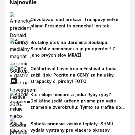
Najnovšie
Odvolávací súd prekazil Trumpovy veľké
plány: Prezident to nenechal len tak
Brutálny útok na Jaromíra Soukupa:
Skončil v nemocnici a je po operácii! Z
jeho prvých slov MRAZÍ
Odštartoval Lovestream Festival a ľudia
zažili šok: Pozrite na CENY za halušky,
strapačky či pirohy! FOTO
Kto miluje homáre a jedia Ryby ryby?
Delikátne jedlá určené priamo pre vaše
znamenie zverokruhu: Týmto sa trafíte do
ich chutí!
Sobota prinesie vysoké teploty: SHMÚ
vydala výstrahy pre viacero okresov