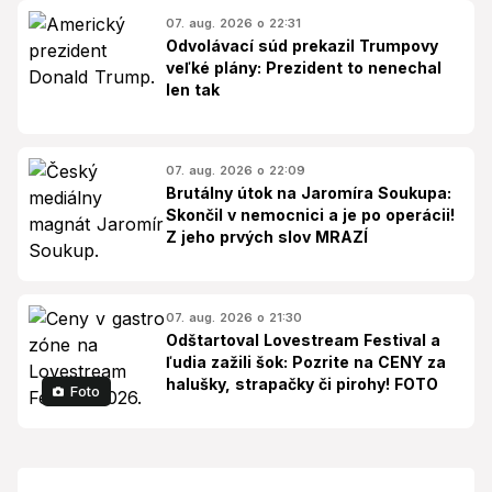
07. aug. 2026 o 22:31
Odvolávací súd prekazil Trumpovy
veľké plány: Prezident to nenechal
len tak
07. aug. 2026 o 22:09
Brutálny útok na Jaromíra Soukupa:
Skončil v nemocnici a je po operácii!
Z jeho prvých slov MRAZÍ
07. aug. 2026 o 21:30
Odštartoval Lovestream Festival a
ľudia zažili šok: Pozrite na CENY za
halušky, strapačky či pirohy! FOTO
Foto