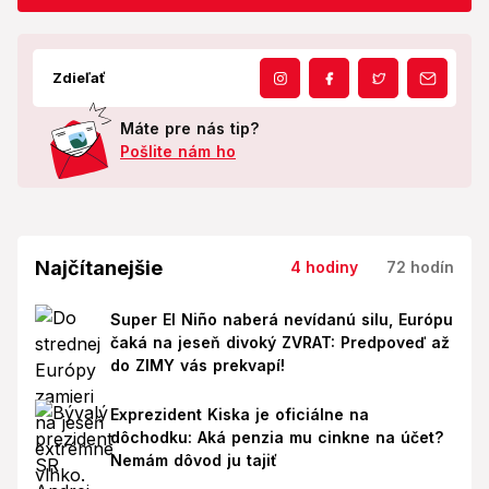
Zdieľať
Máte pre nás tip?
Pošlite nám ho
Najčítanejšie
4 hodiny
72 hodín
Super El Niño naberá nevídanú silu, Európu
čaká na jeseň divoký ZVRAT: Predpoveď až
do ZIMY vás prekvapí!
Exprezident Kiska je oficiálne na
dôchodku: Aká penzia mu cinkne na účet?
Nemám dôvod ju tajiť