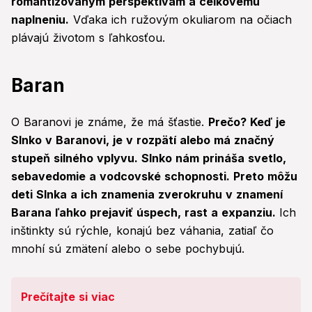
romantizovaným perspektívam a celkovému
naplneniu.
Vďaka ich ružovým okuliarom na očiach
plávajú životom s ľahkosťou.
Baran
O Baranovi je známe, že má šťastie.
Prečo? Keď je
Slnko v Baranovi, je v rozpätí alebo má značný
stupeň silného vplyvu. Slnko nám prináša svetlo,
sebavedomie a vodcovské schopnosti. Preto môžu
deti Slnka a ich znamenia zverokruhu v znamení
Barana ľahko prejaviť úspech, rast a expanziu.
Ich
inštinkty sú rýchle, konajú bez váhania, zatiaľ čo
mnohí sú zmätení alebo o sebe pochybujú.
Prečítajte si viac