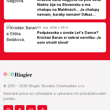
Niekto žije na Slovensku a má
chalupu na Maldivách... Ja chalupy
nemám, baráky nemám! Odkaz
Slovákom
09. aug. 2026 o 09:21
Podpásovka v úvode Let's Dance?
Kristián Baran si nebral servítku: Ja
som stratil slová!
© 2010 - 2026 Ringier Slovakia Communities s.r.o.
Autorské práva sú vyhradené a vykonáva ich prevádzkovateľ
portálu.