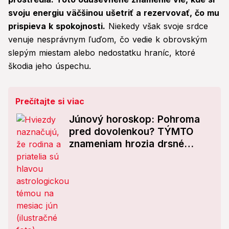
svoju energiu väčšinou ušetriť a rezervovať, čo mu
prispieva k spokojnosti.
Niekedy však svoje srdce
venuje nesprávnym ľuďom, čo vedie k obrovským
slepým miestam alebo nedostatku hraníc, ktoré
škodia jeho úspechu.
Prečítajte si viac
Júnový horoskop: Pohroma
pred dovolenkou? TÝMTO
znameniam hrozia drsné
hádky a koniec pokoja!