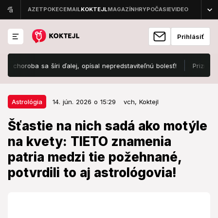
Prihlásiť
a šíri ďalej, opísal nepredstaviteľnú bolesť!
Priznanie mladej sl
14. jún. 2026 o 15:29
Astrológia
Astrológia
14. jún. 2026 o 15:29
vch,
Koktejl
Šťastie na nich sadá ako motýle
Šťastie na nich sadá ako motýle
na kvety: TIETO znamenia patria
na kvety: TIETO znamenia
medzi tie požehnané, potvrdili to
patria medzi tie požehnané,
aj astrológovia!
potvrdili to aj astrológovia!
Tieto znamenia vraj patria medzi najšťastnejšie,
nájdete sa medzi nimi?