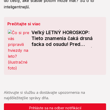
do cesty, aké šťastie potom môže mať? Sú o to
inteligentnejší.
Prečítajte si viac
Veľký LETNÝ HOROSKOP:
Tieto znamenia čaká drsná
facka od osudu! Pred
dovolenkou si dajte VEĽKÝ
pozor
Aktivujte si službu a dostávajte upozornenia na
najdôležitejšie správy dňa.
Prihláste sa na odber notifikácií