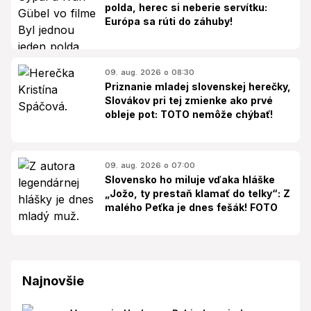
polda, herec si neberie servítku:
Európa sa rúti do záhuby!
09. aug. 2026 o 08:30
Priznanie mladej slovenskej herečky,
Slovákov pri tej zmienke ako prvé
obleje pot: TOTO nemôže chýbať!
09. aug. 2026 o 07:00
Slovensko ho miluje vďaka hláške
„Jožo, ty prestaň klamať do telky“: Z
malého Peťka je dnes fešák! FOTO
Najnovšie