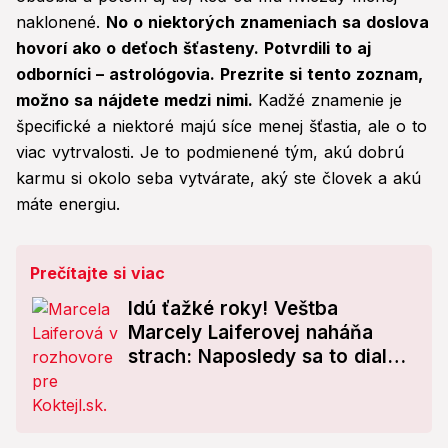
naklonené.
No o niektorých znameniach sa doslova
hovorí ako o deťoch šťasteny. Potvrdili to aj
odborníci – astrológovia. Prezrite si tento zoznam,
možno sa nájdete medzi nimi.
Kadžé znamenie je
špecifické a niektoré majú síce menej šťastia, ale o to
viac vytrvalosti. Je to podmienené tým, akú dobrú
karmu si okolo seba vytvárate, aký ste človek a akú
máte energiu.
Prečítajte si viac
Idú ťažké roky! Veštba
Marcely Laiferovej naháňa
strach: Naposledy sa to dialo
cez Druhú svetovú vojnu!
Astrologička upozorňuje na...