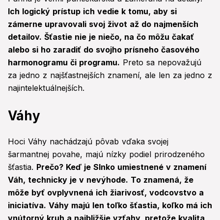
Ich logický prístup ich vedie k tomu, aby si
zámerne upravovali svoj život až do najmenších
detailov. Šťastie nie je niečo, na čo môžu čakať
alebo si ho zaradiť do svojho prísneho časového
harmonogramu či programu.
Preto sa nepovažujú
za jedno z najšťastnejších znamení, ale len za jedno z
najintelektuálnejších.
Váhy
Hoci Váhy nachádzajú pôvab vďaka svojej
šarmantnej povahe, majú nízky podiel prirodzeného
šťastia.
Prečo? Keď je Slnko umiestnené v znamení
Váh, technicky je v nevýhode. To znamená, že
môže byť ovplyvnená ich žiarivosť, vodcovstvo a
iniciatíva. Váhy majú len toľko šťastia, koľko má ich
vnútorný kruh a najbližšie vzťahy, pretože kvalita