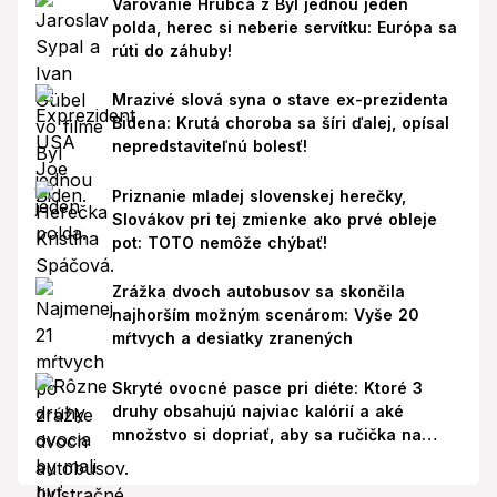
Varovanie Hrubca z Byl jednou jeden
polda, herec si neberie servítku: Európa sa
rúti do záhuby!
Mrazivé slová syna o stave ex-prezidenta
Bidena: Krutá choroba sa šíri ďalej, opísal
nepredstaviteľnú bolesť!
Priznanie mladej slovenskej herečky,
Slovákov pri tej zmienke ako prvé obleje
pot: TOTO nemôže chýbať!
Zrážka dvoch autobusov sa skončila
najhorším možným scenárom: Vyše 20
mŕtvych a desiatky zranených
Skryté ovocné pasce pri diéte: Ktoré 3
druhy obsahujú najviac kalórií a aké
množstvo si dopriať, aby sa ručička na
váhe nepohla nahor?