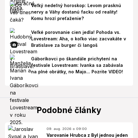
Veľký nedeľný horoskop: Levom prasknú
nervy a Váhy dostanú facku od reality!
Komu hrozí preťaženie?
Veľké porovnanie cien jedla! Pohoda vs.
Lovestream: Aha, o koľko viac zacvakáte v
Bratislave za burger či langoš
Gáboríkovci po škandále prichytení na
festivale Lovestream: Ivanka sa zabávala
na plné obrátky, no Majo... Pozrite VIDEO!
Podobné články
09. aug. 2026 o 09:00
Varovanie Hrubca z Byl jednou jeden