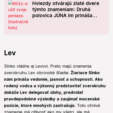
Hviezdy otvárajú zlaté dvere
týmto znameniam: Druhá
polovica JÚNA im prináša
vrecia peňazí, jedno z nich si
musí dávať pozor!
Lev
Slnko vládne aj Levovi. Preto majú znamenia
zverokruhu Lev obrovské šťastie.
Žiariace Slnko
nám prináša vedomie, jasnosť a schopnosti. Ako
rodený vodca a výkonný predstaviteľ zverokruhu
dokáže Lev delegovať úlohy, predvídať
pravdepodobné výsledky a zaujímať mocenské
pozície, ktoré mnohých zastrašujú.
Toto ohnivé
znamenie má citlivosť ako my všetci, ale má