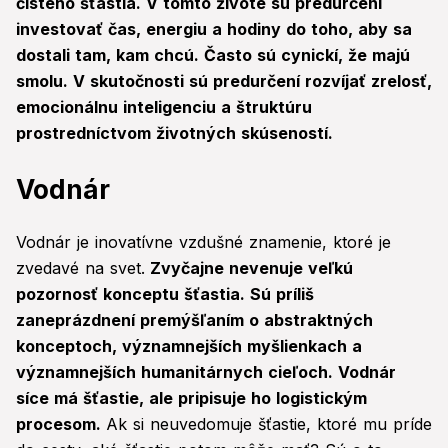
čistého šťastia. V tomto živote sú predurčení
investovať čas, energiu a hodiny do toho, aby sa
dostali tam, kam chcú. Často sú cynickí, že majú
smolu. V skutočnosti sú predurčení rozvíjať zrelosť,
emocionálnu inteligenciu a štruktúru
prostredníctvom životných skúseností.
Vodnár
Vodnár je inovatívne vzdušné znamenie, ktoré je
zvedavé na svet.
Zvyčajne nevenuje veľkú
pozornosť konceptu šťastia. Sú príliš
zaneprázdnení premýšľaním o abstraktných
konceptoch, významnejších myšlienkach a
významnejších humanitárnych cieľoch. Vodnár
síce má šťastie, ale pripisuje ho logistickým
procesom.
Ak si neuvedomuje šťastie, ktoré mu príde