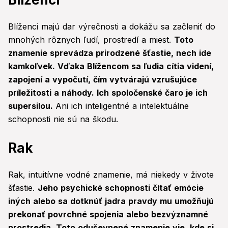
Blíženci majú dar výrečnosti a dokážu sa začleniť do
mnohých rôznych ľudí, prostredí a miest.
Toto
znamenie sprevádza prirodzené šťastie, nech ide
kamkoľvek. Vďaka Blížencom sa ľudia cítia videní,
zapojení a vypočutí, čím vytvárajú vzrušujúce
príležitosti a náhody. Ich spoločenské čaro je ich
supersilou.
Ani ich inteligentné a intelektuálne
schopnosti nie sú na škodu.
Rak
Rak, intuitívne vodné znamenie, má niekedy v živote
šťastie.
Jeho psychické schopnosti čítať emócie
iných alebo sa dotknúť jadra pravdy mu umožňujú
prekonať povrchné spojenia alebo bezvýznamné
prostredia. Toto oduševnené znamenie vie, kde si