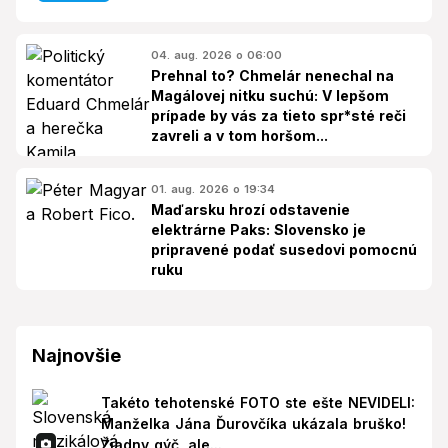
04. aug. 2026 o 06:00
Prehnal to? Chmelár nenechal na
Magálovej nitku suchú: V lepšom
prípade by vás za tieto spr*sté reči
zavreli a v tom horšom...
01. aug. 2026 o 19:34
Maďarsku hrozí odstavenie
elektrárne Paks: Slovensko je
pripravené podať susedovi pomocnú
ruku
Najnovšie
Takéto tehotenské FOTO ste ešte NEVIDELI:
Manželka Jána Ďurovčíka ukázala bruško!
Žiadny gýč, ale...