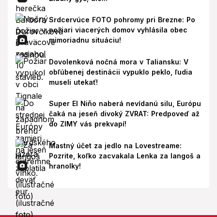
Srdcervúce FOTO pohromy pri Brezne: Po
požiari viacerých domov vyhlásila obec
mimoriadnu situáciu!
Dovolenková nočná mora v Taliansku: V
obľúbenej destinácii vypuklo peklo, ľudia
museli utekať!
Super El Niño naberá nevídanú silu, Európu
čaká na jeseň divoký ZVRAT: Predpoveď až
do ZIMY vás prekvapí!
Mastný účet za jedlo na Lovestreame:
Pozrite, koľko zacvakala Lenka za langoš a
hranolky!