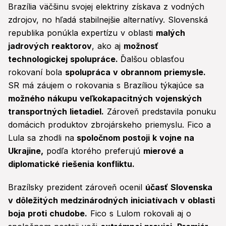
Brazília väčšinu svojej elektriny získava z vodných
zdrojov, no hľadá stabilnejšie alternatívy. Slovenská
republika ponúkla expertízu v oblasti
malých
jadrových reaktorov
, ako aj
možnosť
technologickej spolupráce.
Ďalšou oblasťou
rokovaní bola
spolupráca v obrannom priemysle.
SR má záujem o rokovania s Brazíliou týkajúce sa
možného nákupu veľkokapacitných vojenských
transportných lietadiel.
Zároveň predstavila ponuku
domácich produktov zbrojárskeho priemyslu. Fico a
Lula sa zhodli na
spoločnom postoji k vojne na
Ukrajine,
podľa ktorého preferujú
mierové a
diplomatické riešenia konfliktu.
Brazílsky prezident zároveň ocenil
účasť Slovenska
v dôležitých medzinárodných iniciatívach v oblasti
boja proti chudobe.
Fico s Lulom rokovali aj o