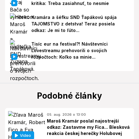
kritika: Treba zasiahnuť, to nesmie
Kramára a šéfku SND Ťapákovú spája
TAJOMSTVO z detstva! Teraz posiela
odkaz: Je mi to ľúto...
Tisíc eur na festival?! Návštevníci
Lovestreamu prehovorili o svojich
rozpočtoch: Koľko sa minie...
Podobné články
05. aug. 2026 o 13:00
Maroš Kramár poslal najostrejší
odkaz: Zastavme my Fica... Blesková
reakcia českej herečky Holubovej
Video