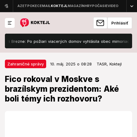
Prihlásiť
ezne: Po požiari viacerých domov vyhlásila obec mimoriadnu situáci
10. máj. 2025 o 08:28
Zahraničné správy
Zahraničné správy
10. máj. 2025 o 08:28
TASR,
Koktejl
Fico rokoval v Moskve s
Fico rokoval v Moskve s
brazílskym prezidentom: Aké boli
brazílskym prezidentom: Aké
témy ich rozhovoru?
boli témy ich rozhovoru?
Ficovu návštevu kritizovalo viacero európskych
predstaviteľov.