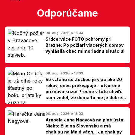
Odporúčame
08. aug. 2026 o 18:03
Srdcervúce FOTO pohromy pri
Brezne: Po požiari viacerých domov
vyhlásila obec mimoriadnu situáciu!
08. aug. 2026 o 18:03
Vo vzťahu so Zuzkou je viac ako 20
rokov, dnes prekvapuje - otvorene
priznáva krízu: Presne v túto chvíľu
som vedel, že doma to nie je dobré,
hovorí Milan Ondrík
08. aug. 2026 o 18:03
Arabela Jana Nagyová na plné ústa:
Niekto žije na Slovensku a má
chalupu na Maldivách... Ja chalupy