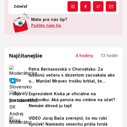
Zdieľať
Máte pre nás tip?
Pošlite nám ho
Najčítanejšie
4 hodiny
72 hodín
Petra Bernasovská v Chorvátsku: Za
luxusnú večeru s dezertom zacvakala ako
u... Manžel Mravec trošku brblal, že...
Exprezident Kiska je oficiálne na
dôchodku: Aká penzia mu cinkne na účet?
Nemám dôvod ju tajiť
VIDEO Juraj Bača zverejnil, čo mu robí
synček! Namiesto smiechu prišla tvrdá