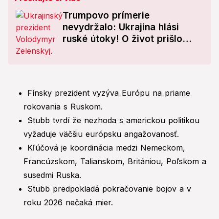
Trumpovo prímerie
nevydržalo: Ukrajina hlási
ruské útoky! O život prišlo
niekoľko ľudí
Fínsky prezident vyzýva Európu na priame
rokovania s Ruskom.
Stubb tvrdí že nezhoda s americkou politikou
vyžaduje väčšiu európsku angažovanosť.
Kľúčová je koordinácia medzi Nemeckom,
Francúzskom, Talianskom, Britániou, Poľskom a
susedmi Ruska.
Stubb predpokladá pokračovanie bojov a v
roku 2026 nečaká mier.