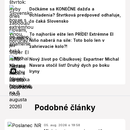
Dočkáme sa KONEČNE dažďa a
ochladenia? Štvrtková predpoveď odhaľuje,
čo čaká Slovensko
To najhoršie ešte len PRÍDE! Extrémne El
Niño naberá na sile: Toto bolo len v
zahrievacie kolo?!
Nový život po Cibulkovej: Expartner Michal
Navara otočil list! Druhý dych po boku
Iryny
Podobné články
05. aug. 2026 o 19:58