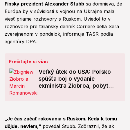
Fínsky prezident Alexander Stubb
sa domnieva, že
Európa by v súvislosti s vojnou na Ukrajine mala
viesť priame rozhovory s Ruskom. Uviedol to v
rozhovore pre taliansky denník Corriere della Sera
zverejnenom v pondelok, informuje TASR podľa
agentúry DPA.
Prečítajte si viac
Veľký útek do USA: Poľsko
spúšťa boj o vydanie
exministra Ziobroa, pobyt
ďalšieho stíhaného poslanca
je neznámy
„Je čas začať rokovania s Ruskom. Kedy k tomu
dôjde, neviem,“
povedal Stubb. Zdôraznil, že ak