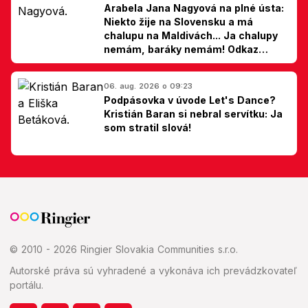
Arabela Jana Nagyová na plné ústa:
Niekto žije na Slovensku a má
chalupu na Maldivách... Ja chalupy
nemám, baráky nemám! Odkaz
Slovákom
06. aug. 2026 o 09:23
Podpásovka v úvode Let's Dance?
Kristián Baran si nebral servítku: Ja
som stratil slová!
© 2010 - 2026 Ringier Slovakia Communities s.r.o.
Autorské práva sú vyhradené a vykonáva ich prevádzkovateľ
portálu.