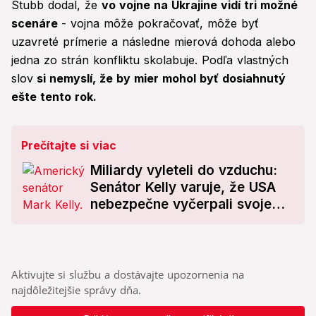
Stubb dodal, že
vo vojne na Ukrajine vidí tri možné
scenáre
- vojna môže pokračovať, môže byť
uzavreté prímerie a následne mierová dohoda alebo
jedna zo strán konfliktu skolabuje. Podľa vlastných
slov
si nemyslí, že by mier mohol byť dosiahnutý
ešte tento rok.
Prečítajte si viac
Miliardy vyleteli do vzduchu:
Senátor Kelly varuje, že USA
nebezpečne vyčerpali svoje
zásoby munície! Obnova môže
trvať roky
Aktivujte si službu a dostávajte upozornenia na
najdôležitejšie správy dňa.