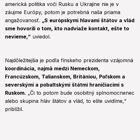
americká politika voči Rusku a Ukrajine nie je v
záujme Európy, potom je potrebná naša priama
angažovanosť.
„S európskymi hlavami štátov a vlád
sme hovorili o tom, kto nadviaže kontakt, ešte to
nevieme,“
uviedol.
Najdôležitejšia je podľa fínskeho prezidenta vzájomná
koordinácia, najmä medzi Nemeckom,
Francúzskom, Talianskom, Britániou, Poľskom a
severskými a pobaltskými štátmi hraničiacimi s
Ruskom.
„Či to potom bude osobitný splnomocnenec
alebo skupina hláv štátov a vlád, to ešte uvidíme,“
priblížil.