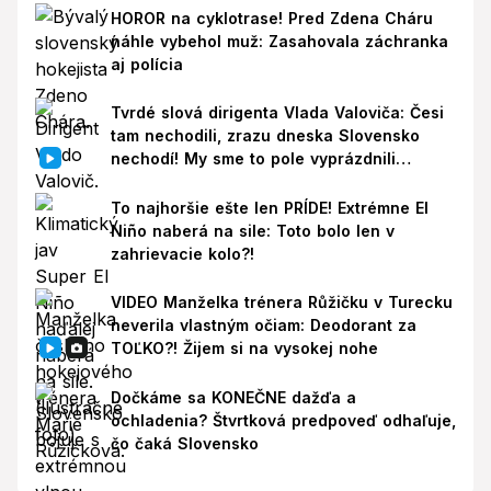
HOROR na cyklotrase! Pred Zdena Cháru
náhle vybehol muž: Zasahovala záchranka
aj polícia
Tvrdé slová dirigenta Vlada Valoviča: Česi
tam nechodili, zrazu dneska Slovensko
nechodí! My sme to pole vyprázdnili
zbytočne
To najhoršie ešte len PRÍDE! Extrémne El
Niño naberá na sile: Toto bolo len v
zahrievacie kolo?!
VIDEO Manželka trénera Růžičku v Turecku
neverila vlastným očiam: Deodorant za
TOĽKO?! Žijem si na vysokej nohe
Dočkáme sa KONEČNE dažďa a
ochladenia? Štvrtková predpoveď odhaľuje,
čo čaká Slovensko