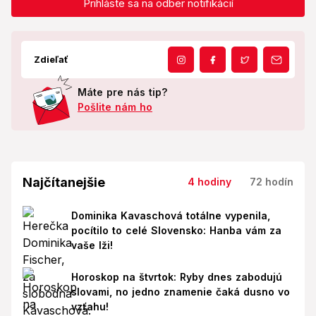
Prihláste sa na odber notifikácií
Zdieľať
Máte pre nás tip?
Pošlite nám ho
Najčítanejšie
4 hodiny
72 hodín
Dominika Kavaschová totálne vypenila,
pocítilo to celé Slovensko: Hanba vám za
vaše lži!
Horoskop na štvrtok: Ryby dnes zabodujú
slovami, no jedno znamenie čaká dusno vo
vzťahu!