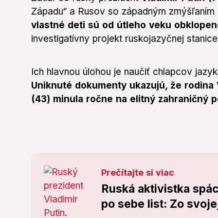
Západu“ a Rusov so západným zmýšľaním 
vlastné deti sú od útleho veku obklop
investigatívny projekt ruskojazyčnej stanic
Ich hlavnou úlohou je naučiť chlapcov jazy
Uniknuté dokumenty ukazujú, že rodina V
(43) minula ročne na elitný zahraničný p
Prečítajte si viac
Ruská aktivistka spá
po sebe list: Zo svoje