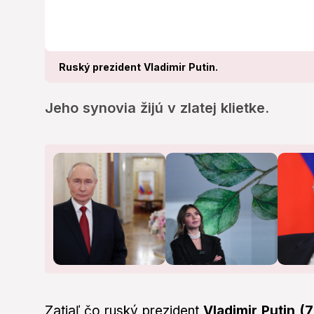
Ruský prezident Vladimir Putin.
Jeho synovia žijú v zlatej klietke.
Zatiaľ čo ruský prezident
Vladimir Putin (