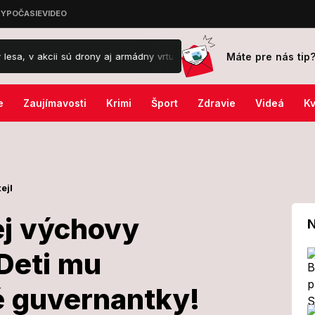
Máte pre nás tip
sú drony aj armádny vrtuľník
Natalia Germani čelí po strašnej skúse
e
Zaujímavosti
Krimi
Šport
Zdravie
Videá
Kv
ejl
nej výchovy
N
Deti mu
 prísnej
é guvernantky!