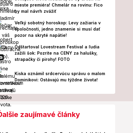
mieste premiéra! Chmelár na rovinu: Fico
by mal návrh zvážiť
Veľký sobotný horoskop: Levy zažiaria v
spoločnosti, jedno znamenie si musí dať
pozor na skryté napätie!
Odštartoval Lovestream Festival a ľudia
zažili šok: Pozrite na CENY za halušky,
strapačky či pirohy! FOTO
Kiska oznámil srdcervúcu správu o malom
Dominikovi: Ostávajú mu týždne života!
Ďalšie zaujímavé články