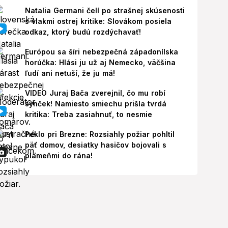
Natalia Germani čelí po strašnej skúsenosti
s vlakmi ostrej kritike: Slovákom posiela
odkaz, ktorý budú rozdýchavať!
Európou sa šíri nebezpečná západonílska
horúčka: Hlási ju už aj Nemecko, väčšina
ľudí ani netuší, že ju má!
VIDEO Juraj Bača zverejnil, čo mu robí
synček! Namiesto smiechu prišla tvrdá
kritika: Treba zasiahnuť, to nesmie
Peklo pri Brezne: Rozsiahly požiar pohltil
päť domov, desiatky hasičov bojovali s
plameňmi do rána!