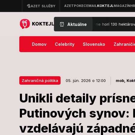
⏰
Aktuálne
ňmi nekončí ani v sobotu: Pri Trstíne horí 130 hektárov lesa, v akcii 
Domov
Celebrity
Slovensko
Zahraniči
Zahraničná politika
05. jún. 2026 o 12:00
mob,
Kokt
Unikli detaily prís
05. jún. 2026 o 12:00
Zahraničná politika
Putinových synov: 
Unikli detaily
vzdelávajú západn