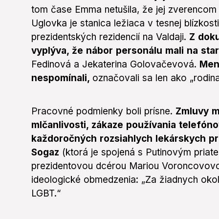
tom čase Emma netušila, že jej zverencom 
Uglovka je stanica ležiaca v tesnej blízkosti
prezidentských rezidencií na Valdaji.
Z dok
vyplýva, že nábor personálu mali na star
Fedinová a Jekaterina Golovačevová.
Mená
nespomínali,
označovali sa len ako „rodina
Pracovné podmienky boli prísne.
Zmluvy m
mlčanlivosti, zákaze používania telefón
každoročných rozsiahlych lekárskych pre
Sogaz
(ktorá je spojená s Putinovým pria
prezidentovou dcérou Mariou Voroncovovo
ideologické obmedzenia: „Za žiadnych okol
LGBT.“