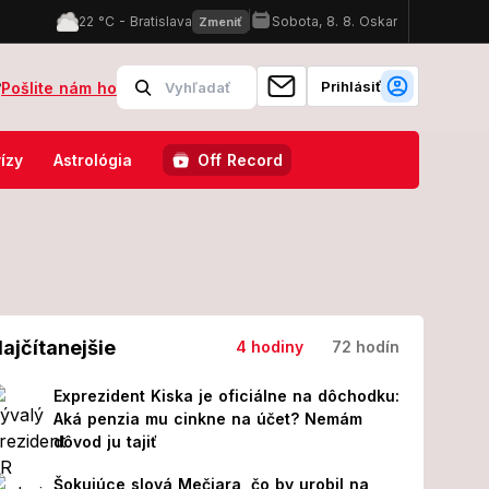
Prihlásiť
?
Pošlite nám ho
nosti s vlakmi ostrej kritike: Slovákom posiela odkaz, ktorý budú rozd
ízy
Astrológia
Off Record
ajčítanejšie
4 hodiny
72 hodín
Exprezident Kiska je oficiálne na dôchodku:
Aká penzia mu cinkne na účet? Nemám
dôvod ju tajiť
Šokujúce slová Mečiara, čo by urobil na