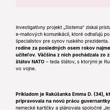
Investigatívny projekt „Sistema“ získal prí
e-mailových komunikácií, ktoré odhaľujú po
špecialistov pre synov ruského prezidenta
rodine za posledných osem rokov najme
učiteľov.
Väčšina z nich pochádzala zo 
štátov NATO
– teda štátov, s ktorými je R
vo vojne.
Príkladom je Rakúšanka Emma D. (34), k
pripravovala na novú prácu guvernantky
nemecké kartičky a plánovala spoločné „les