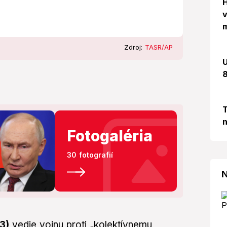
H
v
m
Zdroj:
TASR/AP
U
8
T
n
Fotogaléria
30 fotografií
N
73)
vedie vojnu proti „kolektívnemu