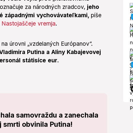
označuje za národných zradcov,
jeho
ené západnými vychovávateľkami,
píše
e
Nastojaščeje vremja
.
k na úrovni „vzdelaných Európanov“.
ladimira Putina a Aliny Kabajevovej
ersonál státisíce eur.
chala samovraždu a zanechala
j smrti obvinila Putina!