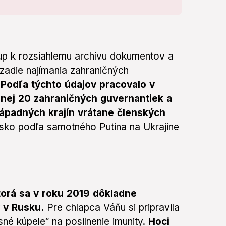
stup k rozsiahlemu archívu dokumentov a
zadie najímania zahraničných
.
Podľa týchto údajov pracovalo v
nej 20 zahraničných guvernantiek a
západných krajín vrátane členských
usko podľa samotného Putina na Ukrajine
torá sa v roku 2019 dôkladne
 v Rusku.
Pre chlapca Váňu si pripravila
né kúpele“ na posilnenie imunity.
Hoci