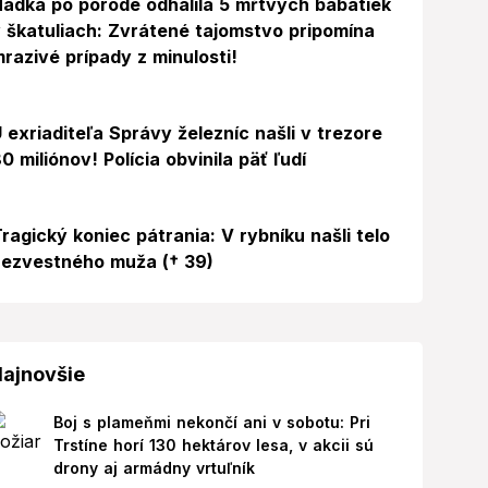
ádka po pôrode odhalila 5 mŕtvych bábätiek
 škatuliach: Zvrátené tajomstvo pripomína
razivé prípady z minulosti!
 exriaditeľa Správy železníc našli v trezore
0 miliónov! Polícia obvinila päť ľudí
ragický koniec pátrania: V rybníku našli telo
ezvestného muža († 39)
ajnovšie
Boj s plameňmi nekončí ani v sobotu: Pri
Trstíne horí 130 hektárov lesa, v akcii sú
drony aj armádny vrtuľník