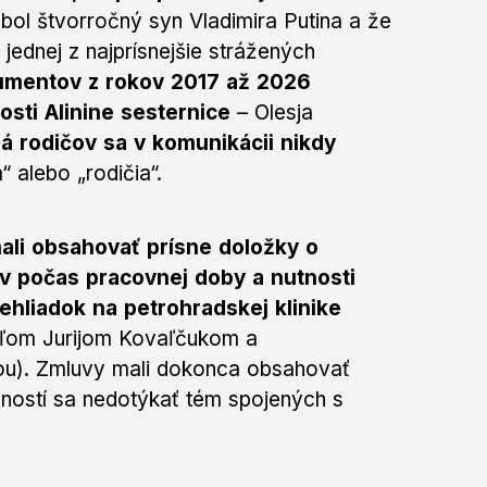
bol štvorročný syn Vladimira Putina a že
 jednej z najprísnejšie strážených
umentov z rokov 2017 až 2026
osti Alinine sesternice
– Olesja
 rodičov sa v komunikácii nikdy
“ alebo „rodičia“.
ali obsahovať prísne doložky o
ov počas pracovnej doby a nutnosti
hliadok na petrohradskej klinike
teľom Jurijom Kovaľčukom a
u). Zmluvy mali dokonca obsahovať
ností sa nedotýkať tém spojených s